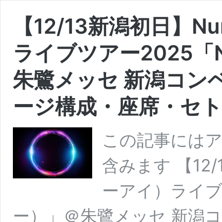
【12/13新潟初日】N
ライブツアー2025「
朱鷺メッセ 新潟コン
ージ構成・座席・セト
この記事には
含みます 【12/
ーアイ）ライブツ
ー）」＠朱鷺メッセ 新潟コ