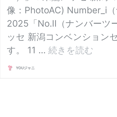
像：PhotoAC) Numbe
2025「No.Ⅱ（ナンバーツ
ッセ 新潟コンベンション
【12/13
す。 11 …
続きを読む
新
潟
初
YOUジャニ
日】
Number_i（ナ
ン
バ
ー
ア
イ）
ラ
イ