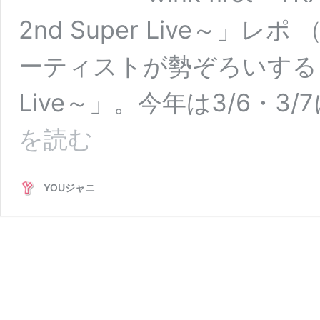
2nd Super Live～」レ
ーティストが勢ぞろいする「to 
Live～」。今年は3/6・3/
【TOBE
を読む
東
京
ド
YOUジャニ
ー
ム
3/6
初
日】
to
HEROes
～
TOBE