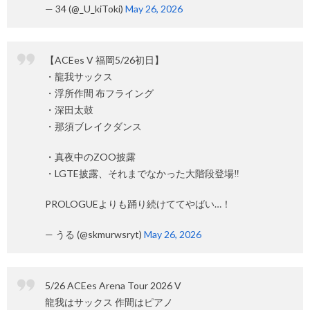
— 34 (@_U_kiToki)
May 26, 2026
【ACEes V 福岡5/26初日】
・龍我サックス
・浮所作間 布フライング
・深田太鼓
・那須ブレイクダンス
・真夜中のZOO披露
・LGTE披露、それまでなかった大階段登場‼️
PROLOGUEよりも踊り続けててやばい…！
— うる (@skmurwsryt)
May 26, 2026
5/26 ACEes Arena Tour 2026 V
龍我はサックス 作間はピアノ