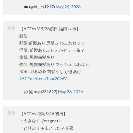
— ☁️ (@bi__rs1217)
May 26, 2026
【ACEes V 5/26初日 福岡 レポ】
髪型
那須:前髪あり 黒髪 ふわふわセット
浮所: 前髪ありふわふわセット 茶？
龍我: 黒髪前髪あり
作間: 黒髪前髪あり マッシュ ふわふわ
深田: 明るめ茶 前髪なし かきあげ
#ACEesArenaTour2026V
— ゆ (@rnyn231627)
May 26, 2026
【ACEes 福岡5/26 初日】
・うきなすでmagnet✨
・とりぷりゅまいったネ今夜