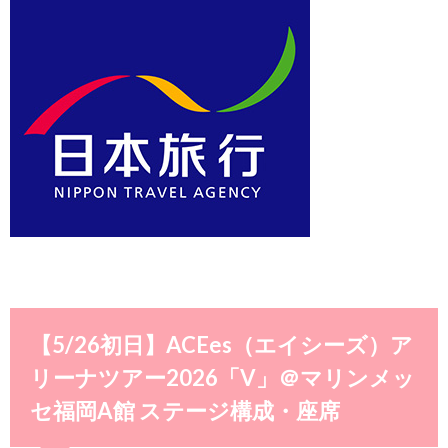
【5/26初日】ACEes（エイシーズ）ア
リーナツアー2026「V」＠マリンメッ
セ福岡A館 ステージ構成・座席