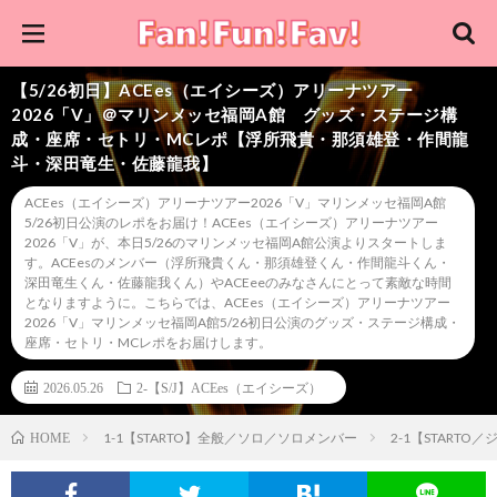
【5/26初日】ACEes（エイシーズ）アリーナツアー
2026「V」＠マリンメッセ福岡A館 グッズ・ステージ構
成・座席・セトリ・MCレポ【浮所飛貴・那須雄登・作間龍
斗・深田竜生・佐藤龍我】
ACEes（エイシーズ）アリーナツアー2026「V」マリンメッセ福岡A館
5/26初日公演のレポをお届け！ACEes（エイシーズ）アリーナツアー
2026「V」が、本日5/26のマリンメッセ福岡A館公演よりスタートしま
す。ACEesのメンバー（浮所飛貴くん・那須雄登くん・作間龍斗くん・
深田竜生くん・佐藤龍我くん）やACEeeのみなさんにとって素敵な時間
となりますように。こちらでは、ACEes（エイシーズ）アリーナツアー
2026「V」マリンメッセ福岡A館5/26初日公演のグッズ・ステージ構成・
座席・セトリ・MCレポをお届けします。
2026.05.26
2-【S/J】ACEes（エイシーズ）
1-1【STARTO】全般／ソロ／ソロメンバー
2-1【STARTO
HOME