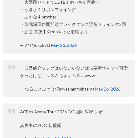
・大階段セットでLGTE！めっちゃ帝劇✨
・うきさくリボンフライング
・ふかなすbrother‼️
・龍我深田作間那須ブレイクダンス浮所フライング2回
・新曲 真夜中のzooやった歌唱あり
— 7* (@ukuk7s)
May 26, 2026
・自己紹介ソングはいないいないばぁ要素含んでて可愛
かったけど、リズムちょいムズいwww
— つることぶき (@7kyyssmmmkhaarn)
May 26, 2026
ACEes Arena Tour 2026 "V" 福岡 5/26 レポ
真夜中のZOO 初披露