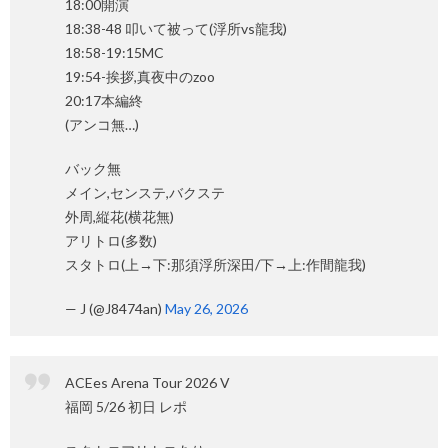
18:00開演
18:38-48 叩いて被って(浮所vs龍我)
18:58-19:15MC
19:54-挨拶,真夜中のzoo
20:17本編終
(アンコ無…)
バック無
メイン,センステ,バクステ
外周,縦花(横花無)
アリトロ(多数)
スタトロ(上→下:那須浮所深田/下→上:作間龍我)
— J (@J8474an)
May 26, 2026
ACEes Arena Tour 2026 V
福岡 5/26 初日 レポ