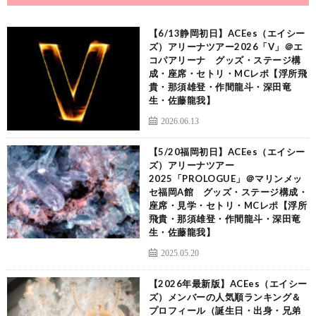
【6/13静岡初日】ACEes（エイシー
ズ）アリーナツアー2026「V」＠エ
コパアリーナ グッズ・ステージ構
成・座席・セトリ・MCレポ【浮所飛
貴・那須雄登・作間龍斗・深田竜
生・佐藤龍我】
2026.06.13
【5/20福岡初日】ACEes（エイシー
ズ）アリーナツアー
2025「PROLOGUE」＠マリンメッ
セ福岡A館 グッズ・ステージ構成・
座席・見学・セトリ・MCレポ【浮所
飛貴・那須雄登・作間龍斗・深田竜
生・佐藤龍我】
2025.05.20
【2026年最新版】ACEes（エイシー
ズ）メンバーの人気順ランキング＆
プロフィール（誕生日・出身・兄弟