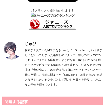
↓1クリック応援お願いします！
じゅび
何気なく見ていたMステをきっかけに、Sexy Zoneという底な
し沼を知ってしまった箱推しのセクラバ。彼らのバックにつ
くJr.（＝セクバ）も応援するようになり、King & Princeを通
じてJr.がデビューする感動を初めて味わう。好きなセクゾの
曲は『青い恋人』。2024年3月31日にセクゾやセクベアと一
緒に卒業し、宝箱に閉まった「Sexy Zone」は揺るぎない永遠
となりました。セクラバとして過ごした日々を誇りに、みん
なの幸せを願っています。
関連する記事