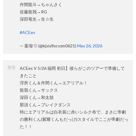
作間龍斗→ちゃんさく
佐藤龍我→RG
深田竜生→生☆生
#ACEes
— 葉瑠 ⚾️ (@kjsiy8xcvzm0621)
May 26, 2026
ACEes V 5/26 福岡 初日】彼らがこのツアーで準備して
きたこと
浮所くん＆作間くん→エアリアル！
龍我くん→サックス
深田くん→和太鼓
那須くん→ブレイクダンス
特にエアリアルは白衣装に赤いシルク布で、まさに帝劇
の勝利くん(紫耀くんもだっけ)スタイルでここが帝劇だっ
た！！