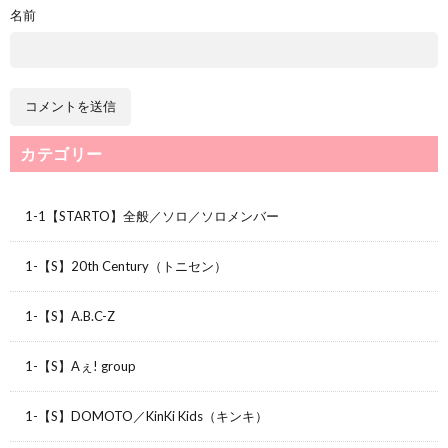
名前
カテゴリー
1-1【STARTO】全般／ソロ／ソロメンバー
1-【S】20th Century（トニセン）
1-【S】A.B.C-Z
1-【S】Aぇ! group
1-【S】DOMOTO／KinKi Kids（キンキ）