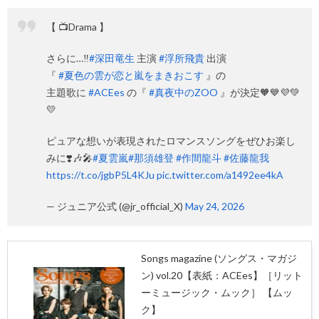
【 📺Drama 】
さらに…‼︎
#深田竜生
主演
#浮所飛貴
出演
『
#夏色の雲が恋と嵐をまきおこす
』の
主題歌に
#ACEes
の『
#真夜中のZOO
』が決定🧡💙💜💚
💛
ピュアな想いが表現されたロマンスソングをぜひお楽し
みに❣️🎶🎤
#夏雲嵐
#那須雄登
#作間龍斗
#佐藤龍我
https://t.co/jgbP5L4KJu
pic.twitter.com/a1492ee4kA
— ジュニア公式 (@jr_official_X)
May 24, 2026
Songs magazine (ソングス・マガジ
ン) vol.20【表紙：ACEes】［リット
ーミュージック・ムック］ 【ムッ
ク】