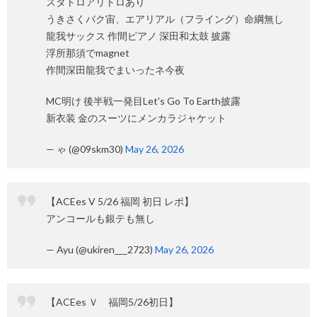
スタトロアリトロあり
うきさくバク宙、エアリアル（フライング）命綱無し
龍我サックス 作間ピアノ 深田和太鼓 披露
浮所那須でmagnet
作間深田龍我でまいったネ今夜
MC明け 後半戦一発目Let's Go To Earth披露
新衣装 金のスーツにメンカラジャケット
— ゃ (@09skm30)
May 26, 2026
【ACEes V 5/26 福岡 初日 レポ】
アンコールも銀テも無し
— Ayu (@ukiren___2723)
May 26, 2026
【ACEes Ｖ 福岡5/26初日】