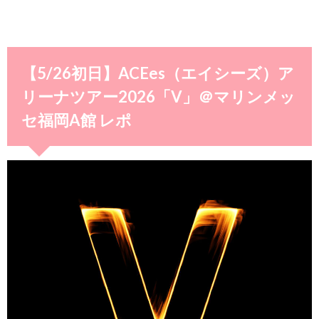
【5/26初日】ACEes（エイシーズ）ア
リーナツアー2026「V」＠マリンメッ
セ福岡A館 レポ