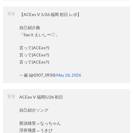
【ACEes V 5/26 福岡 初日 レポ】
自己紹介曲
「Say it えいし〜♡」
言って(ACEes‼️)
言って(ACEes‼️)
言って(ACEes‼️)
— 歯 (@0307_0930)
May 26, 2026
ACEes V 福岡5/26 初日
自己紹介ソング
那須雄登→なっちゃん
浮所飛貴→うきぴ