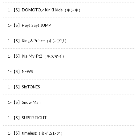
1-【S】DOMOTO／KinKi Kids（キンキ）
1-【S】Hey! Say! JUMP
1-【S】King＆Prince（キンプリ）
1-【S】Kis-My-Ft2（キスマイ）
1-【S】NEWS
1-【S】SixTONES
1-【S】Snow Man
1-【S】SUPER EIGHT
1-【S】timelesz（タイムレス）