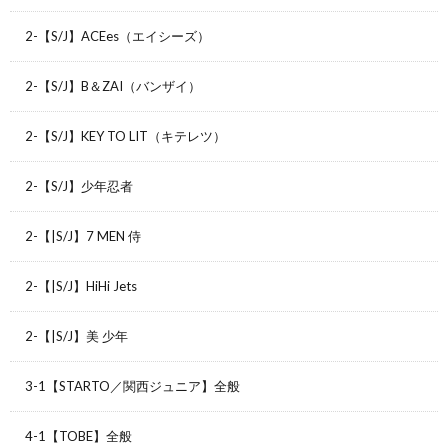
2-【S/J】ACEes（エイシーズ）
2-【S/J】B＆ZAI（バンザイ）
2-【S/J】KEY TO LIT（キテレツ）
2-【S/J】少年忍者
2-【|S/J】7 MEN 侍
2-【|S/J】HiHi Jets
2-【|S/J】美 少年
3-1【STARTO／関西ジュニア】全般
4-1【TOBE】全般