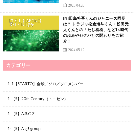
2025.04.20
INI田島将吾くんのジャニーズ同期
5-1【LAPONE】
は？ トラジャ松倉海斗くん・松田元
JO1・INI ほか
太くんとの「たじ松松」などJr.時代
の歩みやセクバとの関わりをご紹
介！
2024.05.12
カテゴリー
1-1【STARTO】全般／ソロ／ソロメンバー
1-【S】20th Century（トニセン）
1-【S】A.B.C-Z
1-【S】Aぇ! group