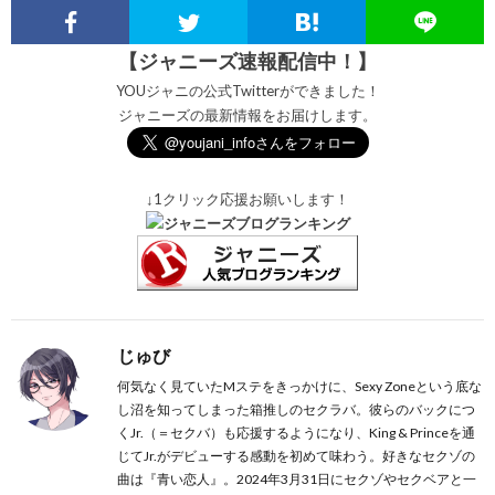
【ジャニーズ速報配信中！】
YOUジャニの公式Twitterができました！
ジャニーズの最新情報をお届けします。
↓1クリック応援お願いします！
じゅび
何気なく見ていたMステをきっかけに、Sexy Zoneという底な
し沼を知ってしまった箱推しのセクラバ。彼らのバックにつ
くJr.（＝セクバ）も応援するようになり、King & Princeを通
じてJr.がデビューする感動を初めて味わう。好きなセクゾの
曲は『青い恋人』。2024年3月31日にセクゾやセクベアと一