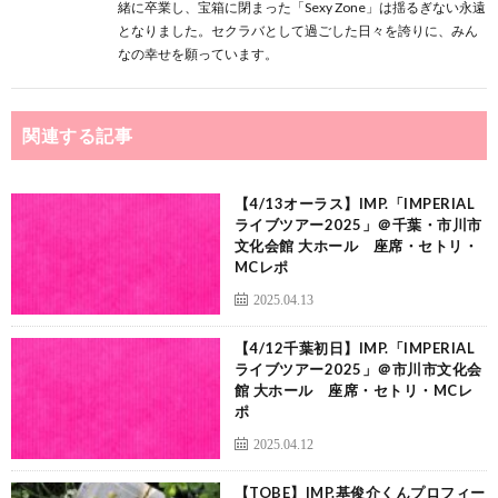
緒に卒業し、宝箱に閉まった「Sexy Zone」は揺るぎない永遠
となりました。セクラバとして過ごした日々を誇りに、みん
なの幸せを願っています。
関連する記事
【4/13オーラス】IMP.「IMPERIAL
ライブツアー2025」＠千葉・市川市
文化会館 大ホール 座席・セトリ・
MCレポ
2025.04.13
【4/12千葉初日】IMP.「IMPERIAL
ライブツアー2025」＠市川市文化会
館 大ホール 座席・セトリ・MCレ
ポ
2025.04.12
【TOBE】IMP.基俊介くんプロフィー