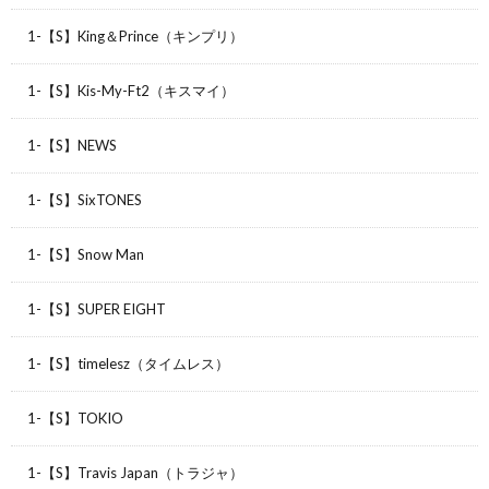
1-【S】King＆Prince（キンプリ）
1-【S】Kis-My-Ft2（キスマイ）
1-【S】NEWS
1-【S】SixTONES
1-【S】Snow Man
1-【S】SUPER EIGHT
1-【S】timelesz（タイムレス）
1-【S】TOKIO
1-【S】Travis Japan（トラジャ）