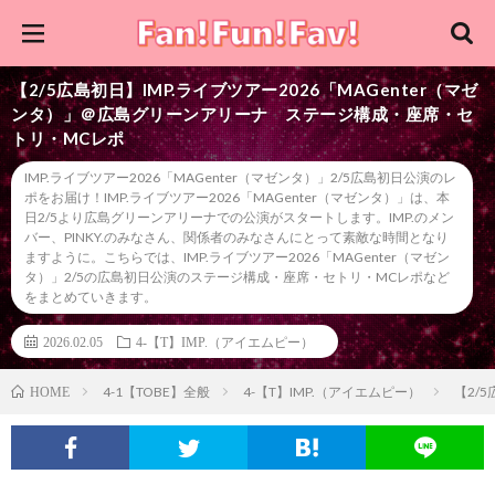
【2/5広島初日】IMP.ライブツアー2026「MAGenter（マゼ
ンタ）」＠広島グリーンアリーナ ステージ構成・座席・セ
トリ・MCレポ
IMP.ライブツアー2026「MAGenter（マゼンタ）」2/5広島初日公演のレ
ポをお届け！IMP.ライブツアー2026「MAGenter（マゼンタ）」は、本
日2/5より広島グリーンアリーナでの公演がスタートします。IMP.のメン
バー、PINKY.のみなさん、関係者のみなさんにとって素敵な時間となり
ますように。こちらでは、IMP.ライブツアー2026「MAGenter（マゼン
タ）」2/5の広島初日公演のステージ構成・座席・セトリ・MCレポなど
をまとめていきます。
2026.02.05
4-【T】IMP.（アイエムピー）
4-1【TOBE】全般
4-【T】IMP.（アイエムピー）
【2/
HOME