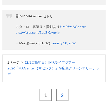
🗒️IMP. MAGenter セトリ
スタトロ・客降り・撮影あり
#IMP
#MAGenter
pic.twitter.com/BusZKJwp4y
— Moi (@moi_imp1016)
January 10, 2026
2ページ⇒
【2/5広島初日】IMP.ライブツアー
2026「MAGenter（マゼンタ）」＠広島グリーンアリーナ レ
ポ
1
2