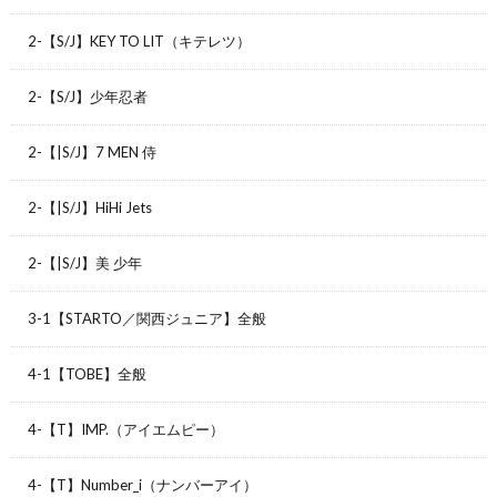
2-【S/J】KEY TO LIT（キテレツ）
2-【S/J】少年忍者
2-【|S/J】7 MEN 侍
2-【|S/J】HiHi Jets
2-【|S/J】美 少年
3-1【STARTO／関西ジュニア】全般
4-1【TOBE】全般
4-【T】IMP.（アイエムピー）
4-【T】Number_i（ナンバーアイ）