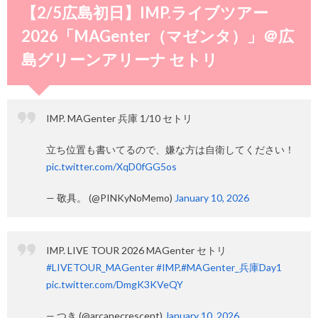
【2/5広島初日】IMP.ライブツアー
2026「MAGenter（マゼンタ）」＠広
島グリーンアリーナ セトリ
IMP. MAGenter 兵庫 1/10 セトリ
立ち位置も書いてるので、嫌な方は自衛してください！
pic.twitter.com/XqD0fGG5os
— 敬具。 (@PINKyNoMemo)
January 10, 2026
IMP. LIVE TOUR 2026 MAGenter セトリ
#LIVETOUR_MAGenter
#IMP
.
#MAGenter_兵庫Day1
pic.twitter.com/DmgK3KVeQY
— つき (@arcanecrescent)
January 10, 2026