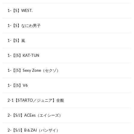
1-【S】WEST.
1-【S】なにわ男子
1-【S】嵐
1-【|S】KAT-TUN
1-【|S】Sexy Zone（セクゾ）
1-【|S】V6
2-1【STARTO／ジュニア】全般
2-【S/J】ACEes（エイシーズ）
2-【S/J】B＆ZAI（バンザイ）