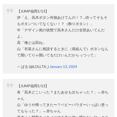
【JUMP福岡1/13】
伊「え、高木ボタン何個あけてんの！？…待ってそもそ
もボタンついてなくない！？（飾りボタン）」
中「デザイン画の状態で高木さんだけ全部あいてんだ
よ」
高「俺と山田ね」
山「衣装さんに相談するときに（肩組んで）ボタンなん
て開いてりゃ開いてるだけいんだからっつって」
— ぱる (@LOLLTA_)
January 13, 2024
【JUMP福岡1/13】
有「高木どこいった？またあせも出ちゃった？」←赤ち
ゃん
山「ゆうや帰ってきた〜？ベビーパウダーいっぱい塗っ
てもらった？」←赤ちゃん