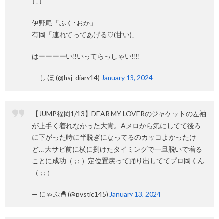
↓↓↓
伊野尾「ふく･おか」
有岡「連れてってあげる♡(甘い)」
はーーーーい‼️いってらっしゃい‼️‼️
— し ほ (@hsj_diary14)
January 13, 2024
【JUMP福岡1/13】DEAR MY LOVERのジャケットの左袖
が上手く着れなかった大貴。Aメロから気にしてて後ろ
に下がった時に半脱ぎになってるのカッコよかったけ
ど… 大サビ前に横に捌けたタイミングで一旦脱いで着る
ことに成功（ ; ; ）定位置戻って踊り出しててプロ岡くん
（ ; ; ）
— にゃぷ🐣 (@pvstic145)
January 13, 2024