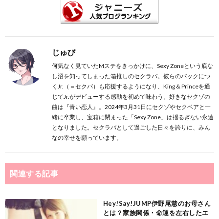
じゅび
何気なく見ていたMステをきっかけに、Sexy Zoneという底な
し沼を知ってしまった箱推しのセクラバ。彼らのバックにつ
くJr.（＝セクバ）も応援するようになり、King & Princeを通
じてJr.がデビューする感動を初めて味わう。好きなセクゾの
曲は『青い恋人』。2024年3月31日にセクゾやセクベアと一
緒に卒業し、宝箱に閉まった「Sexy Zone」は揺るぎない永遠
となりました。セクラバとして過ごした日々を誇りに、みん
なの幸せを願っています。
関連する記事
Hey!Say!JUMP伊野尾慧のお母さん
とは？家族関係・命運を左右したエ