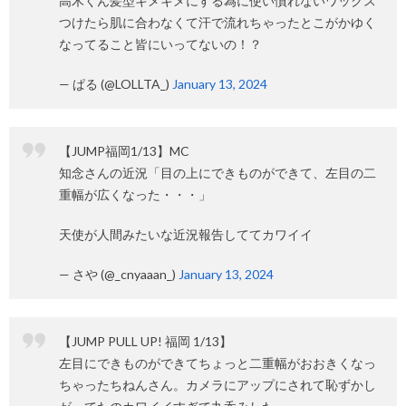
高木くん髪型キメキメにする為に使い慣れないワックス
つけたら肌に合わなくて汗で流れちゃったとこがかゆく
なってること皆にいってないの！？
— ぱる (@LOLLTA_)
January 13, 2024
【JUMP福岡1/13】MC
知念さんの近況「目の上にできものができて、左目の二
重幅が広くなった・・・」
天使が人間みたいな近況報告しててカワイイ
— さや (@_cnyaaan_)
January 13, 2024
【JUMP PULL UP! 福岡 1/13】
左目にできものができてちょっと二重幅がおおきくなっ
ちゃったちねんさん。カメラにアップにされて恥ずかし