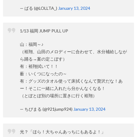
— ぱる (@LOLLTA_)
January 13, 2024
1/13 福岡 JUMP PULL UP
山：福岡～♪
（裕翔、山田のメロディーに合わせて、水分補給しなが
ら踊る→案の定こぼす）
有：裕翔拭いて！！
薮：いくつになったの～
有：グッズのタオル使って床拭くなんて贅沢だな！あ
ー！そこに一緒に入れたら分かんなくなる！
（とぼとぼ別の場所に置きに行く裕翔）
— ちびまる (@921jump924)
January 13, 2024
光？「ほら！大ちゃんあっちにもあるよ！」