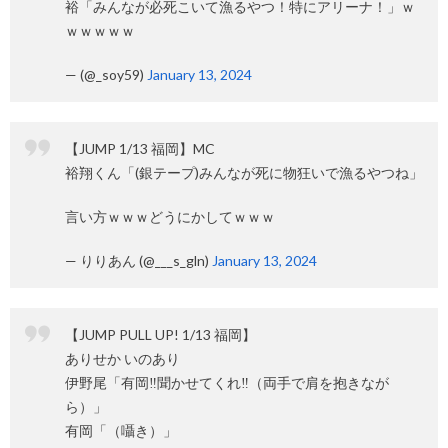
裕「みんなが必死こいて漁るやつ！特にアリーナ！」ｗ
ｗｗｗｗｗ
— (@_soy59)
January 13, 2024
【JUMP 1/13 福岡】MC
裕翔くん「(銀テープ)みんなが死に物狂いで漁るやつね」
言い方ｗｗｗどうにかしてｗｗｗ
— りりあん (@___s_gln)
January 13, 2024
【JUMP PULL UP! 1/13 福岡】
ありせか いのあり
伊野尾「有岡‼️聞かせてくれ‼️（両手で肩を抱きなが
ら）」
有岡「（囁き）」