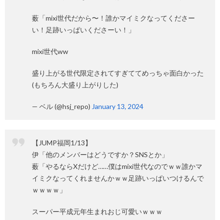
薮「mixi世代だから〜！誰かマイミクなってくださー
い！足跡いっぱいくださーい！」
mixi世代ww
盛り上がる世代限定されてすぎててめっちゃ面白かった
(もちろん大盛り上がりした)
— ベル (@hsj_repo)
January 13, 2024
【JUMP福岡1/13】
伊「他のメンバーはどうですか？SNSとか」
薮「やるならXだけど……僕はmixi世代なのでｗｗ誰かマ
イミクなってくれませんかｗｗ足跡いっぱいつけるんで
ｗｗｗｗ」
スーパー平成元年生まれおじ可愛いｗｗｗ