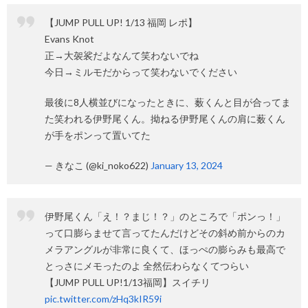
【JUMP PULL UP! 1/13 福岡 レポ】
Evans Knot
正→大袈裟だよなんて笑わないでね
今日→ミルモだからって笑わないでください
最後に8人横並びになったときに、薮くんと目が合ってま
た笑われる伊野尾くん。拗ねる伊野尾くんの肩に薮くん
が手をポンって置いてた
— きなこ (@ki_noko622)
January 13, 2024
伊野尾くん「え！？まじ！？」のところで「ポンっ！」
って口膨らませて言ってたんだけどその斜め前からのカ
メラアングルが非常に良くて、ほっぺの膨らみも最高で
とっさにメモったのよ 全然伝わらなくてつらい
【JUMP PULL UP!1/13福岡】スイチリ
pic.twitter.com/zHq3kIR59i