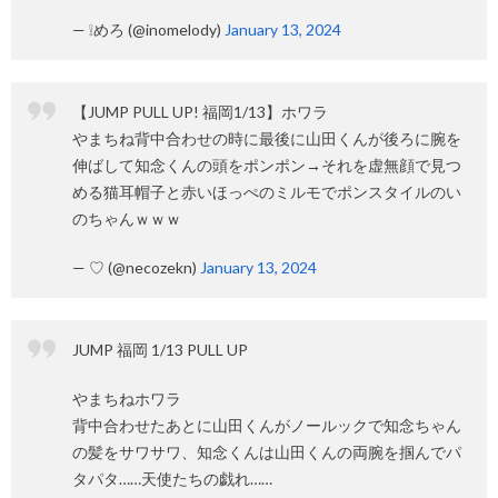
— ❕めろ (@inomelody)
January 13, 2024
【JUMP PULL UP! 福岡1/13】ホワラ
やまちね背中合わせの時に最後に山田くんが後ろに腕を
伸ばして知念くんの頭をポンポン→それを虚無顔で見つ
める猫耳帽子と赤いほっぺのミルモでポンスタイルのい
のちゃんｗｗｗ
— ♡ (@necozekn)
January 13, 2024
JUMP 福岡 1/13 PULL UP
やまちねホワラ
背中合わせたあとに山田くんがノールックで知念ちゃん
の髪をサワサワ、知念くんは山田くんの両腕を掴んでパ
タパタ……天使たちの戯れ……