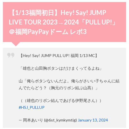
【1/13福岡初日】Hey! Say! JUMP
LIVE TOUR 2023→2024「PULL UP!」
＠福岡PayPayドーム レポ3
【Hey! Say! JUMP PULL UP! 福岡 1/13 MC】
「雄也と山田胸ボタンはだけまくってるよね」
山「俺らボタンないんだよ。俺らがさいい子ちゃんに結
んでたらどう？（胸元のリボン結ぶ山髙）」
（（雄也のリボン結んであげる伊野尾さん））
#HSJ_PULLUP
— 岡本あいり (@6st_kymkymtig)
January 13, 2024