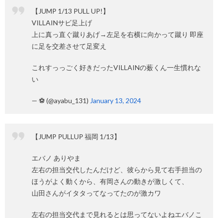
【JUMP 1/13 PULL UP!】
VILLAINサビ足上げ
上に真っ直ぐ蹴りあげ→左足を右横に向かって蹴り 即座
に足を交差させて足変え
これすっっごく好きだったVILLAINの薮くん一生慣れな
い
— ⚽️ (@ayabu_131)
January 13, 2024
【JUMP PULLUP 福岡 1/13】
エバノ ありやま
左右の担当交代したんだけど、彼らから見て右手担当の
ほうがよく動くから、有岡さんの動きが激しくて、
山田さんがイタタってなってたのが激カワ
左右の担当交代まで見れるとは思ってないよねエバノこ