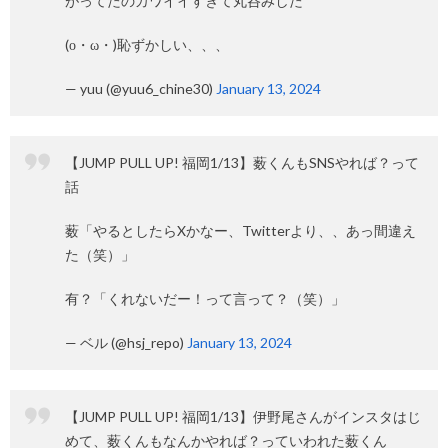
がってたのカワイイすぎて丸呑みした
(о・ω・)恥ずかしい、、、
— yuu (@yuu6_chine30)
January 13, 2024
【JUMP PULL UP! 福岡1/13】薮くんもSNSやれば？って
話
薮「やるとしたらXかなー、Twitterより、、あっ間違え
た（笑）」
有？「くれないだー！って言って？（笑）」
— ベル (@hsj_repo)
January 13, 2024
【JUMP PULL UP! 福岡1/13】伊野尾さんがインスタはじ
めて、薮くんもなんかやれば？っていわれた薮くん