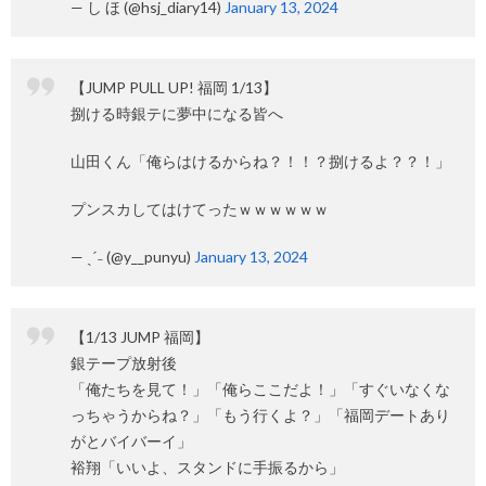
— し ほ (@hsj_diary14)
January 13, 2024
【JUMP PULL UP! 福岡 1/13】
捌ける時銀テに夢中になる皆へ
山田くん「俺らはけるからね？！！？捌けるよ？？！」
プンスカしてはけてったｗｗｗｗｗｗ
— ˎˊ˗ (@y__punyu)
January 13, 2024
【1/13 JUMP 福岡】
銀テープ放射後
「俺たちを見て！」「俺らここだよ！」「すぐいなくな
っちゃうからね？」「もう行くよ？」「福岡デートあり
がとバイバーイ」
裕翔「いいよ、スタンドに手振るから」