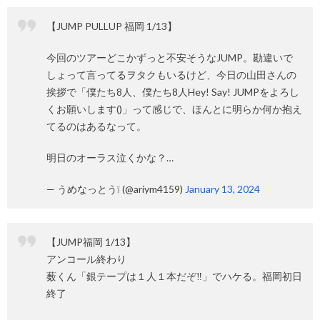
【JUMP PULLUP 福岡 1/13】
今回のツアーどこかずっと不安そうなJUMP。勘違いで
しょって言ってるヲタクもいるけど、今日の山田さんの
挨拶で「僕たち8人、僕たち8人Hey! Say! JUMPをよろし
くお願いします()」って感じで、ほんとに明らか何か抱え
てるのはあるなって。
明日のオーラス泣くかな？…
— うめなっとう❕ (@ariym4159)
January 13, 2024
【JUMP福岡 1/13】
アンコール終わり
薮くん「銀テープは１人１本だぞ‼️」でハケる。福岡初日
終了