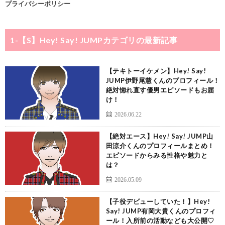
プライバシーポリシー
1-【S】Hey! Say! JUMP
カテゴリの最新記事
【テキトーイケメン】Hey! Say!
JUMP伊野尾慧くんのプロフィール！
絶対惚れ直す優男エピソードもお届
け！
2026.06.22
【絶対エース】Hey! Say! JUMP山
田涼介くんのプロフィールまとめ！
エピソードからみる性格や魅力と
は？
2026.05.09
【子役デビューしていた！】Hey!
Say! JUMP有岡大貴くんのプロフィ
ール！入所前の活動なども大公開♡