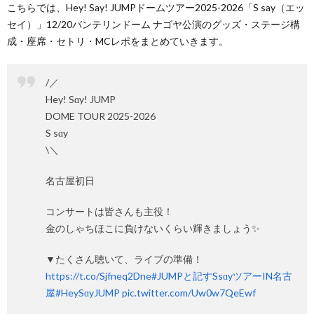
こちらでは、Hey! Say! JUMPドームツアー2025-2026「S say（エッ
セイ）」12/20バンテリンドーム ナゴヤ公演のグッズ・ステージ構
成・座席・セトリ・MCレポをまとめていきます。
/／
Hey! Sɑy! JUMP
DOME TOUR 2025-2026
S sɑy
\＼
名古屋初日
コンサートは皆さんも主役！
金のしゃちほこに負けないくらい輝きましょう✨
▼たくさん聴いて、ライブの準備！
https://t.co/Sjfneq2Dne
#JUMPと記すSsɑyツアーIN名古
屋
#HeySɑyJUMP
pic.twitter.com/Uw0w7QeEwf