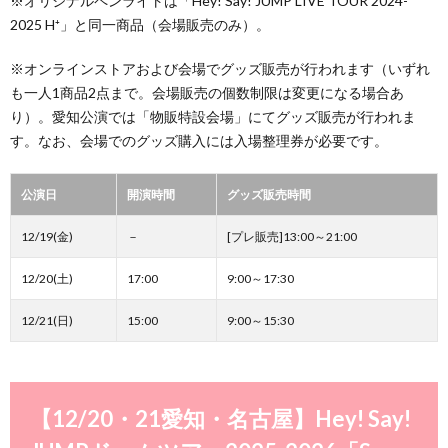
※オリジナルペンライトは「Hey! Say! JUMP LIVE TOUR 2024-
2025 H⁺」と同一商品（会場販売のみ）。
※オンラインストアおよび会場でグッズ販売が行われます（いずれ
も一人1商品2点まで。会場販売の個数制限は変更になる場合あ
り）。愛知公演では「物販特設会場」にてグッズ販売が行われま
す。なお、会場でのグッズ購入には入場整理券が必要です。
公演日
開演時間
グッズ販売時間
12/19(金)
－
[プレ販売]13:00～21:00
12/20(土)
17:00
9:00～17:30
12/21(日)
15:00
9:00～15:30
【12/20・21愛知・名古屋】Hey! Say!