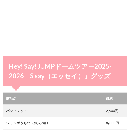
Hey! Say! JUMPドームツアー2025-
2026「S say（エッセイ）」グッズ
商品名
価格
パンフレット
2,500円
ジャンボうちわ（個人7種）
各800円