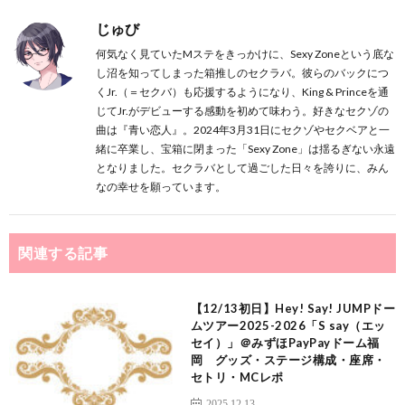
じゅび
何気なく見ていたMステをきっかけに、Sexy Zoneという底な
し沼を知ってしまった箱推しのセクラバ。彼らのバックにつ
くJr.（＝セクバ）も応援するようになり、King & Princeを通
じてJr.がデビューする感動を初めて味わう。好きなセクゾの
曲は『青い恋人』。2024年3月31日にセクゾやセクベアと一
緒に卒業し、宝箱に閉まった「Sexy Zone」は揺るぎない永遠
となりました。セクラバとして過ごした日々を誇りに、みん
なの幸せを願っています。
関連する記事
【12/13初日】Hey! Say! JUMPドー
ムツアー2025-2026「S say（エッ
セイ）」＠みずほPayPayドーム福
岡 グッズ・ステージ構成・座席・
セトリ・MCレポ
2025.12.13