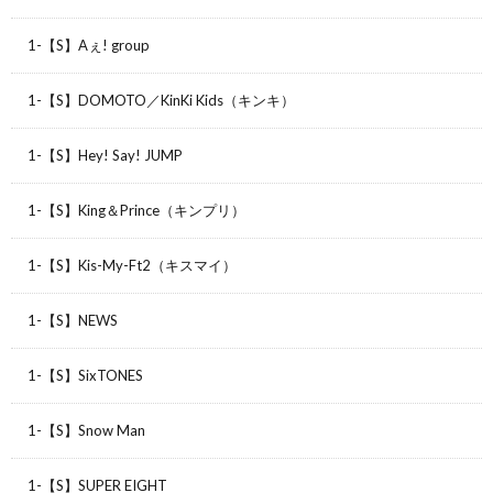
1-【S】Aぇ! group
1-【S】DOMOTO／KinKi Kids（キンキ）
1-【S】Hey! Say! JUMP
1-【S】King＆Prince（キンプリ）
1-【S】Kis-My-Ft2（キスマイ）
1-【S】NEWS
1-【S】SixTONES
1-【S】Snow Man
1-【S】SUPER EIGHT