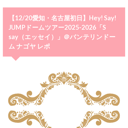
【12/20愛知・名古屋初日】Hey! Say!
JUMPドームツアー2025-2026「S
say（エッセイ）」＠バンテリンドー
ム ナゴヤ レポ