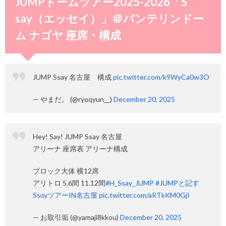
JUMPドームツアー2025-2026「S
say（エッセイ）」＠バンテリンドー
ム ナゴヤ 座席・構成
JUMP Ssay 名古屋 構成
pic.twitter.com/k9WyCa0w3O
— やまだ。 (@ryoqyun__)
December 20, 2025
Hey! Say! JUMP Ssay 名古屋
アリーナ 座席表 アリーナ構成
ブロック大体 横12席
アリトロ 5.6間 11.12間
#H_Ssay_JUMP
#JUMPと記す
SsɑyツアーIN名古屋
pic.twitter.com/aRTkKM0GjI
— お取引垢 (@yamaji8kkou)
December 20, 2025