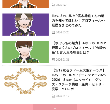
2026.04.15
Hey! Say! JUMP髙木雄也くんの魅
力を知ってほしい！プロフィールや
経歴をまとめてみた
2026.03.26
【やぶっちの魅力】Hey!Say!JUMP
薮宏太くんのプロフィール！”余談の
薮”と言われる理由とは？
2026.01.31
【1/12京セラドーム大阪オーラス】
Hey! Say! JUMPドームツアー2025-
2026「S say（エッセイ）」グッ
ズ・ステージ構成・座席・セトリ・
見学・MCレポ
2026.01.12