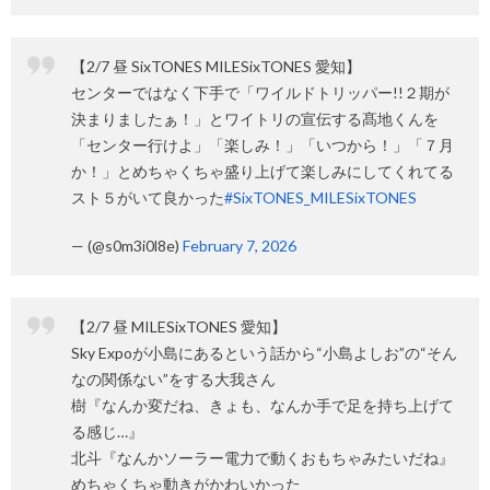
【2/7 昼 SixTONES MILESixTONES 愛知】
センターではなく下手で「ワイルドトリッパー!!２期が
決まりましたぁ！」とワイトリの宣伝する髙地くんを
「センター行けよ」「楽しみ！」「いつから！」「７月
か！」とめちゃくちゃ盛り上げて楽しみにしてくれてる
スト５がいて良かった
#SixTONES_MILESixTONES
— (@s0m3i0l8e)
February 7, 2026
【2/7 昼 MILESixTONES 愛知】
Sky Expoが小島にあるという話から“小島よしお”の“そん
なの関係ない”をする大我さん
樹『なんか変だね、きょも、なんか手で足を持ち上げて
る感じ…』
北斗『なんかソーラー電力で動くおもちゃみたいだね』
めちゃくちゃ動きがかわいかった