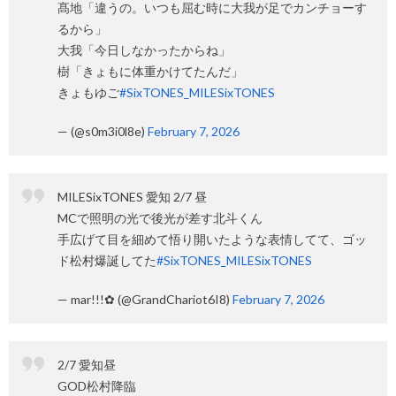
髙地「違うの。いつも屈む時に大我が足でカンチョーす
るから」
大我「今日しなかったからね」
樹「きょもに体重かけてたんだ」
きょもゆご
#SixTONES_MILESixTONES
— (@s0m3i0l8e)
February 7, 2026
MILESixTONES 愛知 2/7 昼
MCで照明の光で後光が差す北斗くん
手広げて目を細めて悟り開いたような表情してて、ゴッ
ド松村爆誕してた
#SixTONES_MILESixTONES
— mar!!!✿ (@GrandChariot6I8)
February 7, 2026
2/7 愛知昼
GOD松村降臨