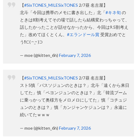
【
#SixTONES_MILESixTONES
2/7昼 名古屋】
北斗「今回は携帯のメモに書き出した」北「
#キネ旬
の
ときは8割考えてその場で話したら結構変わっちゃって、
話したかったことが話せなかったから、今回は9.5割考え
た」改めてほくとくん、
#エランドール賞
受賞おめでと
う❗️⊂( ᴖ ̫ᴖ )⊃
— moe (@kitten_6h)
February 7, 2026
【
#SixTONES_MILESixTONES
2/7昼 名古屋】
スト5慎「パスソジュンのときは？」北斗「遠くから来日
してた」慎「ペヨンジュンのときは？」北「韓流ブーム
に乗っかって奥様方をメロメロにしてた」慎「コチュジ
ュンのときは？」慎「カンジャンケジュンは？」永遠に
続いてたｗｗｗ
— moe (@kitten_6h)
February 7, 2026