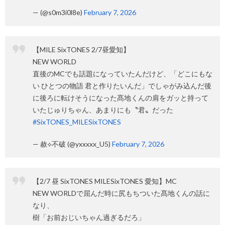
— (@s0m3i0l8e)
February 7, 2026
【MILE SixTONES 2/7昼愛知】
NEW WORLD
直後のMCでも話題になっていたんだけど、「どこにもな
い ひとつの物語 君と作りたいんだ」でしゃがみ込んだ後
に後ろに転けそうになった髙地くんの肩をガッと持って
いたじゅりちゃん、あまりにも〝君〟だった
#SixTONES_MILESixTONES
— 赦⟡不破 (@yxxxxx_U5)
February 7, 2026
【2/7 昼 SixTONES MILESixTONES 愛知】MC
NEW WORLDで屈んだ時に尻もちついた髙地くんの話に
なり、
樹「お前おじいちゃん過ぎるだろ」