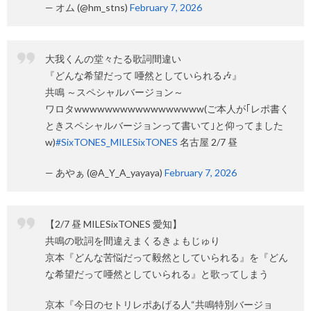
— オム (@hm_stns)
February 7, 2026
大我くんの堂々たる歌詞間違い
『どんな希望だって 唖然としていられる🎶』
共鳴 ～スペシャルバージョン～
ワロタwwwwwwwwwwwwwwwww(ご本人が｢レポ書く
ときスペシャルバージョンって書いて｣と仰ってました
w)
#SixTONES_MILESixTONES
名古屋 2/7 昼
— あやぁ (@A_Y_A_yayaya)
February 7, 2026
【2/7 昼 MILESixTONES 愛知】
共鳴の歌詞を間違えまくるきょもじゅり
京本『どんな苦悩だって毅然としていられる』を『どん
な希望だって唖然としていられる』と歌ってしまう
京本『今日のセトリレポあげる人“共鳴特別バージョ