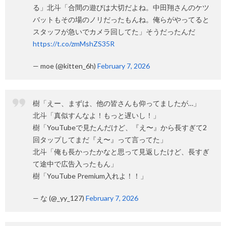
る」北斗「合間の遊びは大切だよね。中田翔さんのケツ
バットもその場のノリだったもんね。俺らがやってると
スタッフが急いでカメラ回してた」そうだったんだ
https://t.co/zmMshZS35R
— moe (@kitten_6h)
February 7, 2026
樹「えー、まずは、他の皆さんも仰ってましたが…」
北斗「真似すんなよ！もっと遅いし！」
樹「YouTubeで見たんだけど、『え〜』から長すぎて2
回タップしてまだ『え〜』って言ってた」
北斗「俺も長かったかなと思って見返したけど、長すぎ
て途中で広告入ったもん」
樹「YouTube Premium入れよ！！」
— な (@_yy_127)
February 7, 2026