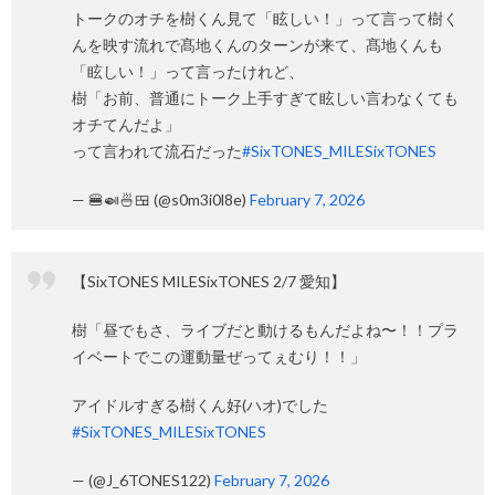
トークのオチを樹くん見て「眩しい！」って言って樹く
んを映す流れで髙地くんのターンが来て、髙地くんも
「眩しい！」って言ったけれど、
樹「お前、普通にトーク上手すぎて眩しい言わなくても
オチてんだよ」
って言われて流石だった
#SixTONES_MILESixTONES
— 🍔🍛🍜🍱 (@s0m3i0l8e)
February 7, 2026
【SixTONES MILESixTONES 2/7 愛知】
樹「昼でもさ、ライブだと動けるもんだよね〜！！プラ
イベートでこの運動量ぜってぇむり！！」
アイドルすぎる樹くん好(ハオ)でした
#SixTONES_MILESixTONES
— (@J_6TONES122)
February 7, 2026