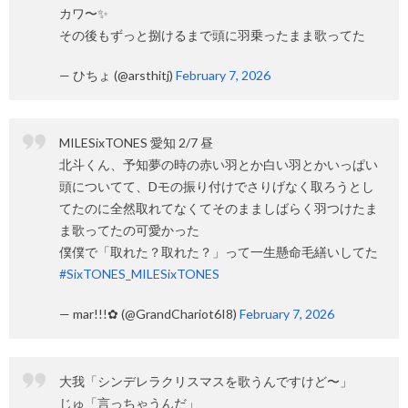
カワ〜✨
その後もずっと捌けるまで頭に羽乗ったまま歌ってた
— ひちょ (@arsthitj)
February 7, 2026
MILESixTONES 愛知 2/7 昼
北斗くん、予知夢の時の赤い羽とか白い羽とかいっぱい
頭についてて、Dモの振り付けでさりげなく取ろうとし
てたのに全然取れてなくてそのまましばらく羽つけたま
ま歌ってたの可愛かった
僕僕で「取れた？取れた？」って一生懸命毛繕いしてた
#SixTONES_MILESixTONES
— mar!!!✿ (@GrandChariot6I8)
February 7, 2026
大我「シンデレラクリスマスを歌うんですけど〜」
じゅ「言っちゃうんだ」