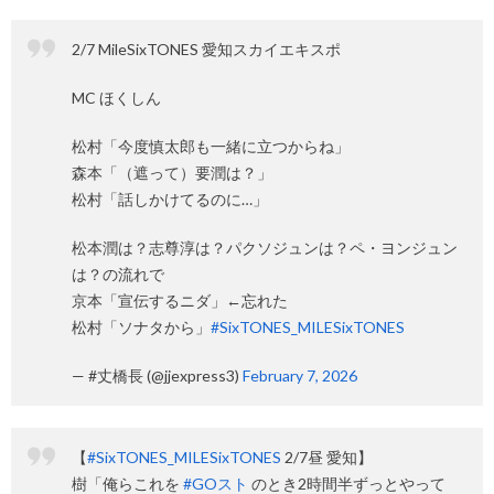
2/7 MileSixTONES 愛知スカイエキスポ
MC ほくしん
松村「今度慎太郎も一緒に立つからね」
森本「（遮って）要潤は？」
松村「話しかけてるのに…」
松本潤は？志尊淳は？パクソジュンは？ペ・ヨンジュン
は？の流れで
京本「宣伝するニダ」←忘れた
松村「ソナタから」
#SixTONES_MILESixTONES
— #丈橋長 (@jjexpress3)
February 7, 2026
【
#SixTONES_MILESixTONES
2/7昼 愛知】
樹「俺らこれを
#GOスト
のとき2時間半ずっとやって