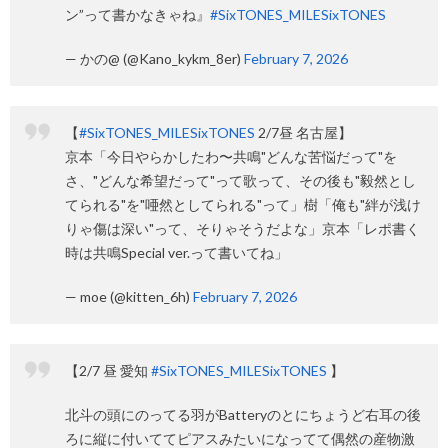
ン”って書かなきゃね』
#SixTONES_MILESixTONES
— かの@ (@Kano_kykm_8er)
February 7, 2026
【
#SixTONES_MILESixTONES
2/7昼 名古屋】
京本「今日やらかしたわ〜共鳴"どんな苦悩だって"を
さ、"どんな希望だって"って歌って、その後も"毅然とし
てられる"を"唖然としてられる"って」樹「俺も"絆が浅け
りゃ傷は深い"って、そりゃそうだよな」京本「レポ書く
時は共鳴Special ver.って書いてね」
— moe (@kitten_6h)
February 7, 2026
【2/7 昼 愛知
#SixTONES_MILESixTONES
】
北斗の頭にのってる羽がBatteryのとにちょうど右耳の後
ろに縦に付いててピアスみたいになってて偶然の産物激