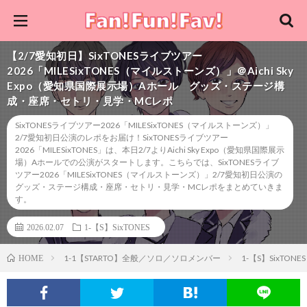
【2/7愛知初日】SixTONESライブツアー
2026「MILESixTONES（マイルストーンズ）」＠Aichi Sky
Expo（愛知県国際展示場）Aホール グッズ・ステージ構
成・座席・セトリ・見学・MCレポ
SixTONESライブツアー2026「MILESixTONES（マイルストーンズ）」
2/7愛知初日公演のレポをお届け！SixTONESライブツアー
2026「MILESixTONES」は、本日2/7よりAichi Sky Expo（愛知県国際展示
場）Aホールでの公演がスタートします。こちらでは、SixTONESライブ
ツアー2026「MILESixTONES（マイルストーンズ）」2/7愛知初日公演の
グッズ・ステージ構成・座席・セトリ・見学・MCレポをまとめていきま
す。
2026.02.07
1-【S】SixTONES
1-1【STARTO】全般／ソロ／ソロメンバー
1-【S】SixTONES
HOME