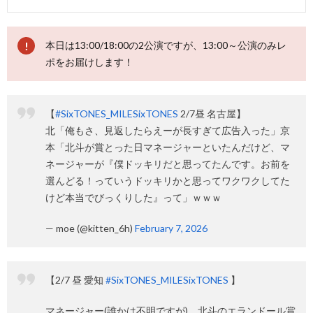
本日は13:00/18:00の2公演ですが、13:00～公演のみレ
ポをお届けします！
【
#SixTONES_MILESixTONES
2/7昼 名古屋】
北「俺もさ、見返したらえーが長すぎて広告入った」京
本「北斗が賞とった日マネージャーといたんだけど、マ
ネージャーが『僕ドッキリだと思ってたんです。お前を
選んどる！っていうドッキリかと思ってワクワクしてた
けど本当でびっくりした』って」ｗｗｗ
— moe (@kitten_6h)
February 7, 2026
【2/7 昼 愛知
#SixTONES_MILESixTONES
】
マネージャー(誰かは不明ですが)、北斗のエランドール賞