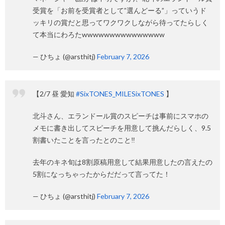
受賞を「お前を受賞者として”選んどーる”」っていうド
ッキリの賞だと思ってワクワクしながら待ってたらしく
て本当にわろたwwwwwwwwwwwwwww
— ひちょ (@arsthitj)
February 7, 2026
【2/7 昼 愛知
#SixTONES_MILESixTONES
】
北斗さん、エランドール賞のスピーチは事前にスマホの
メモに書き出してスピーチを用意して挑んだらしく、9.5
割書いたことを言ったとのこと‼️
去年のキネ旬は8割原稿用意して結果用意したの言えたの
5割になっちゃったからだだって言ってた！
— ひちょ (@arsthitj)
February 7, 2026