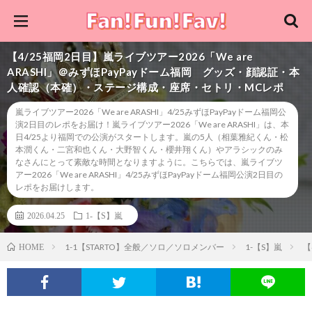
【4/25福岡2日目】嵐ライブツアー2026「We are
ARASHI」＠みずほPayPayドーム福岡 グッズ・顔認証・本
人確認（本確）・ステージ構成・座席・セトリ・MCレポ
嵐ライブツアー2026「We are ARASHI」4/25みずほPayPayドーム福岡公
演2日目のレポをお届け！嵐ライブツアー2026「We are ARASHI」は、本
日4/25より福岡での公演がスタートします。嵐の5人（相葉雅紀くん・松
本潤くん・二宮和也くん・大野智くん・櫻井翔くん）やアラシックのみ
なさんにとって素敵な時間となりますように。こちらでは、嵐ライブツ
アー2026「We are ARASHI」4/25みずほPayPayドーム福岡公演2日目の
レポをお届けします。
2026.04.25
1-【S】嵐
1-1【STARTO】全般／ソロ／ソロメンバー
1-【S】嵐
【
HOME