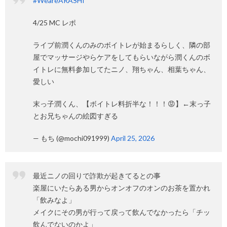
#WeareARASHI
4/25 MC レポ
ライブ前潤くんのみのボイトレが始まるらしく、隣の部
屋でマッサージやらケアをしてもらいながら潤くんのボ
イトレに無料参加してたニノ、翔ちゃん、相葉ちゃん、
愛しい
末っ子潤くん、【ボイトレ料折半な！！！😡】←末っ子
とお兄ちゃんの絵図すぎる
— もち (@mochi091999)
April 25, 2026
最近ニノの回りで詐欺が起きてるとの事
楽屋にいたらある男からオンオフのオンのお茶を置かれ
「飲みなよ」
メイクにその男が行って戻って飲んでなかったら「チッ
飲んでないのかよ」