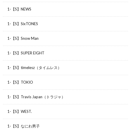
1-【S】NEWS
1-【S】SixTONES
1-【S】Snow Man
1-【S】SUPER EIGHT
1-【S】timelesz（タイムレス）
1-【S】TOKIO
1-【S】Travis Japan（トラジャ）
1-【S】WEST.
1-【S】なにわ男子