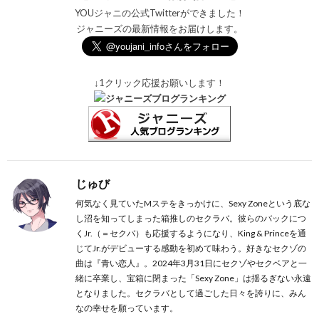
YOUジャニの公式Twitterができました！
ジャニーズの最新情報をお届けします。
↓1クリック応援お願いします！
じゅび
何気なく見ていたMステをきっかけに、Sexy Zoneという底な
し沼を知ってしまった箱推しのセクラバ。彼らのバックにつ
くJr.（＝セクバ）も応援するようになり、King & Princeを通
じてJr.がデビューする感動を初めて味わう。好きなセクゾの
曲は『青い恋人』。2024年3月31日にセクゾやセクベアと一
緒に卒業し、宝箱に閉まった「Sexy Zone」は揺るぎない永遠
となりました。セクラバとして過ごした日々を誇りに、みん
なの幸せを願っています。