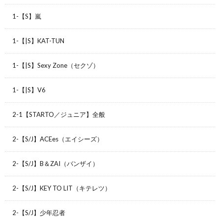
1-【S】嵐
1-【|S】KAT-TUN
1-【|S】Sexy Zone（セクゾ）
1-【|S】V6
2-1【STARTO／ジュニア】全般
2-【S/J】ACEes（エイシーズ）
2-【S/J】B＆ZAI（バンザイ）
2-【S/J】KEY TO LIT（キテレツ）
2-【S/J】少年忍者