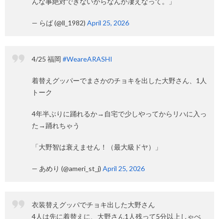
んな事絶対できないからなんか凄えなって。」
— らば (@ll_1982)
April 25, 2026
4/25 福岡
#WeareARASHI
着替えグッパーでまさかのチョキを出した大野さん、1人
トーク
4年半ぶりに踊れるか→自宅で少しやってからリハに入っ
た→踊れちゃう
「大野智は衰えません！（最大級ドヤ）」
— あめり (@ameri_st_j)
April 25, 2026
衣装替えグッパでチョキ出した大野さん
4人は先に着替えに、大野さん1人残って5分以上しゃべ