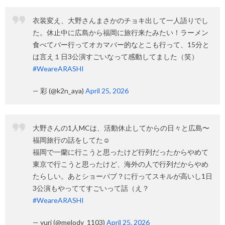
衣装変え、大野さんまさかのチョキ出して一人語りでし
た。休止中に広島から福岡に旅行来たみたい！ラーメン
食べてバー行ってオカマバー的なとこも行って、15分と
は言え１日3公演すごいなって感動してました（笑）
#WeareARASHI
— 彩 (@k2n_aya)
April 25, 2026
大野さんの1人MCは、活動休止してからの日々と広島〜
福岡旅行の話をしてた☺️
福岡で一蘭に行こうと思ったけど行列だったからやめて
東京で行こうと思ったけど、海外の人で行列だからやめ
たらしい。あとショーパブ？に行ってスキルが高いし1日
3公演もやっててすごいって話（え？
#WeareARASHI
— yuri (@melody_1103)
April 25, 2026