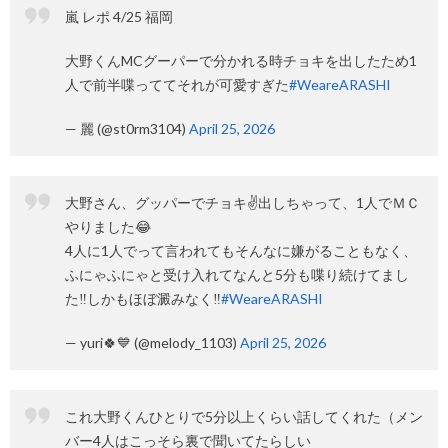
嵐 レポ 4/25 福岡
大野くんMCグーパーで分かれる時チョキを出したため1
人で前半喋っててそれが可愛すぎた
#WeareARASHI
— 麗 (@st0rm3104)
April 25, 2026
大野さん、グッパーでチョキ✌️出しちゃって、1人でＭＣ
やりました😂
4人に1人でって言われてもそんなに嫌がることもなく、
ふにゃふにゃと受け入れてなんと5分も喋り続けてまし
た‼️しかもほぼ澱みなく‼️
#WeareARASHI
— yuri🍀💙 (@melody_1103)
April 25, 2026
これ大野くんひとりで5分以上くらい話してくれた（メン
バー4人はこっそら裏で聞いてたらしい