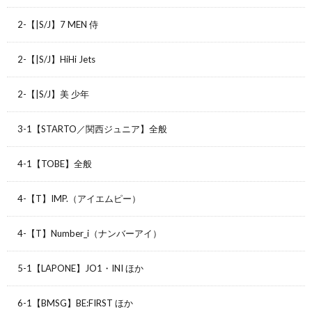
2-【|S/J】7 MEN 侍
2-【|S/J】HiHi Jets
2-【|S/J】美 少年
3-1【STARTO／関西ジュニア】全般
4-1【TOBE】全般
4-【T】IMP.（アイエムピー）
4-【T】Number_i（ナンバーアイ）
5-1【LAPONE】JO1・INI ほか
6-1【BMSG】BE:FIRST ほか