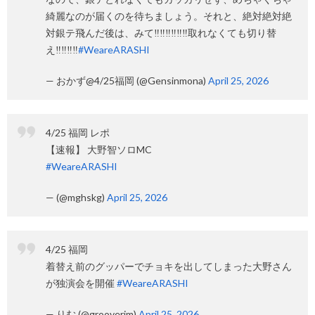
綺麗なのが届くのを待ちましょう。それと、絶対絶対絶
対銀テ飛んだ後は、みて‼️‼️‼️‼️‼️‼️取れなくても切り替
え‼️‼️‼️‼️
#WeareARASHI
— おかず@4/25福岡 (@Gensinmona)
April 25, 2026
4/25 福岡 レポ
【速報】 大野智ソロMC
#WeareARASHI
— (@mghskg)
April 25, 2026
4/25 福岡
着替え前のグッパーでチョキを出してしまった大野さん
が独演会を開催
#WeareARASHI
— りむ (@grooverim)
April 25, 2026