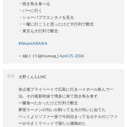
・焼き鳥を食べる
・バーに行く
・ショーパブでエンタメを見る
・一蘭に行こうと思ったけど大行列で断念
・東京も大行列で断念
#WeareARASHI
— 紬(トド) (@tsumug_)
April 25, 2026
大野くん1人MC
休止後プライベートで広島に行きハイボール飲んで一
泊。その後新幹線で博多に来て焼き鳥を食す
一蘭食べたかったけど行列で断念
豚骨ラーメンの匂いが飼ってる犬の匂いに似てた
ベットよりソファー派で今回泊まってるホテルのソファ
ーが小さくてベットで寝たら腰痛めた