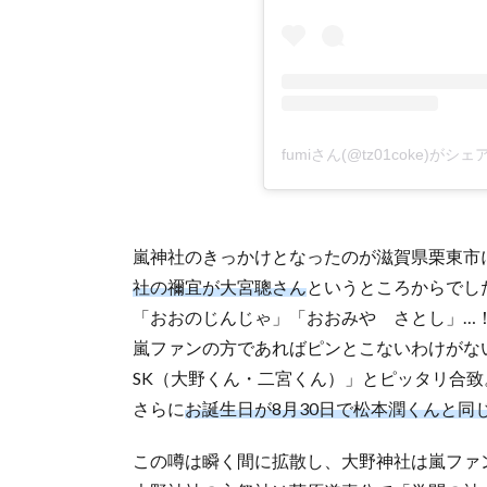
fumiさん(@tz01coke)がシ
嵐神社のきっかけとなったのが滋賀県栗東市
社の禰宜が大宮聰さん
というところからでし
「おおのじんじゃ」「おおみや さとし」…
嵐ファンの方であればピンとこないわけがな
SK（大野くん・二宮くん）」とピッタリ合致
さらに
お誕生日が8月30日で松本潤くんと同
この噂は瞬く間に拡散し、大野神社は嵐ファ