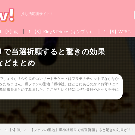
推し活応援サイト！
1-【S】嵐
1-【S】King＆Prince（キンプリ）
1-【S】WEST.
りで当選祈願すると驚きの効果
などまとめ
でしょうか？今や嵐のコンサートチケットはプラチナチケットでなかなか
をたちません。嵐ファンの聖地「嵐神社」はどこにあるのか？お守りは？
る情報をまとめてみました。ここぞという時にはぜひ参拝やお守りを手に
1-【S】嵐
【ファンの聖地】嵐神社巡りで当選祈願すると驚きの効果が？！