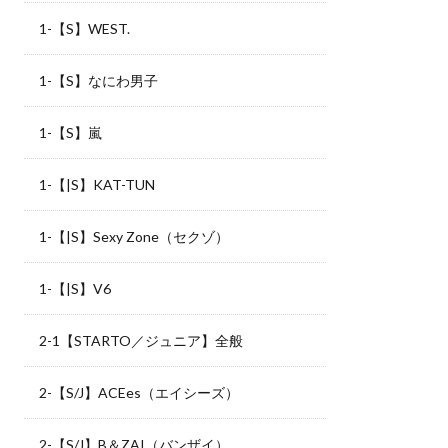
1-【S】WEST.
1-【S】なにわ男子
1-【S】嵐
1-【|S】KAT-TUN
1-【|S】Sexy Zone（セクゾ）
1-【|S】V6
2-1【STARTO／ジュニア】全般
2-【S/J】ACEes（エイシーズ）
2-【S/J】B＆ZAI（バンザイ）