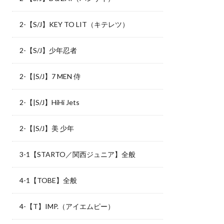
2-【S/J】KEY TO LIT（キテレツ）
2-【S/J】少年忍者
2-【|S/J】7 MEN 侍
2-【|S/J】HiHi Jets
2-【|S/J】美 少年
3-1【STARTO／関西ジュニア】全般
4-1【TOBE】全般
4-【T】IMP.（アイエムピー）