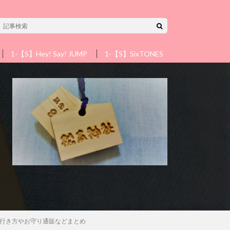
1-【S】Hey! Say! JUMP
1-【S】SixTONES
1-【S】Snow 
行き方やお守り通販などまとめ