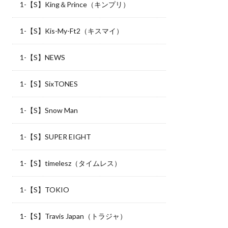
1-【S】King＆Prince（キンプリ）
1-【S】Kis-My-Ft2（キスマイ）
1-【S】NEWS
1-【S】SixTONES
1-【S】Snow Man
1-【S】SUPER EIGHT
1-【S】timelesz（タイムレス）
1-【S】TOKIO
1-【S】Travis Japan（トラジャ）