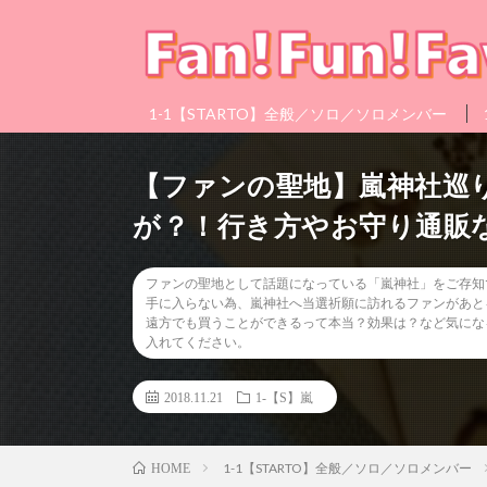
1-1【STARTO】全般／ソロ／ソロメンバー
【ファンの聖地】嵐神社巡
が？！行き方やお守り通販
ファンの聖地として話題になっている「嵐神社」をご存知
手に入らない為、嵐神社へ当選祈願に訪れるファンがあと
遠方でも買うことができるって本当？効果は？など気にな
入れてください。
2018.11.21
1-【S】嵐
1-1【STARTO】全般／ソロ／ソロメンバー
HOME