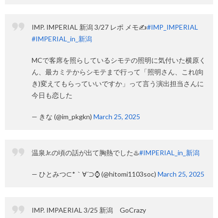
IMP. IMPERIAL 新潟 3/27 レポ メモ✍
#IMP_IMPERIAL
#IMPERIAL_in_新潟
MCで客席を照らしているシモテの照明に気付いた横原く
ん、最カミテからシモテまで行って「照明さん、これ(向
き)変えてもらっていいですか」って言う演出担当さんに
今日も恋した
— きな (@im_pkgkn)
March 25, 2025
温泉Jr.の頃の話が出て胸熱でした♨️
#IMPERIAL_in_新潟
— ひとみつ⊂*｀∀´⊃⌚️ (@hitomi1103soc)
March 25, 2025
IMP. IMPAERIAL 3/25 新潟 GoCrazy