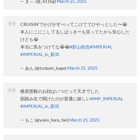
— ま～. (@_611kg)
March 25, 2025
CRUISIN'でかげがすべってこけててひやっとした〜😭
本人にこにこしてるしばっきーも笑ってたから安心した
けども😭
本当に気をつけてな😭😭
#影山拓也
#IMPERIAL
#IMPERIAL_in_新潟
— あん (@todayis_kage)
March 25, 2025
横原悠毅のお顔はいつだって天才でした
韻踏み生で聞けたのが普通に嬉しい
#IMP_IMPERIAL
#IMPERIAL_in_新潟
— もこ (@yoko_hara_fan)
March 25, 2025