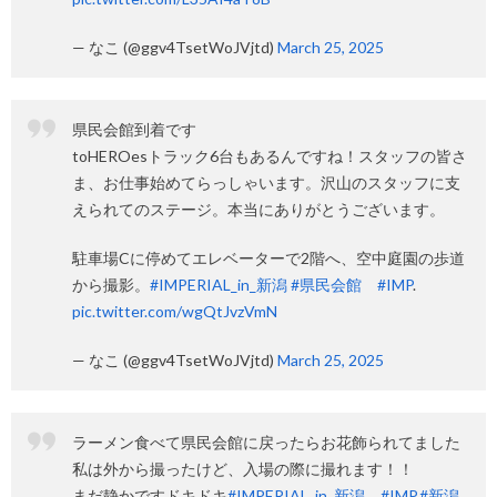
— なこ (@ggv4TsetWoJVjtd)
March 25, 2025
県民会館到着です
toHEROesトラック6台もあるんですね！スタッフの皆さ
ま、お仕事始めてらっしゃいます。沢山のスタッフに支
えられてのステージ。本当にありがとうございます。
駐車場Cに停めてエレベーターで2階へ、空中庭園の歩道
から撮影。
#IMPERIAL_in_新潟
#県民会館
#IMP
.
pic.twitter.com/wgQtJvzVmN
— なこ (@ggv4TsetWoJVjtd)
March 25, 2025
ラーメン食べて県民会館に戻ったらお花飾られてました
私は外から撮ったけど、入場の際に撮れます！！
まだ静かですドキドキ
#IMPERIAL_in_新潟
#IMP
.
#新潟