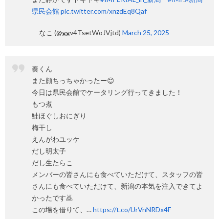
県民会館
pic.twitter.com/xnzdEq8Qaf
— なこ (@ggv4TsetWoJVjtd)
March 25, 2025
奏くん
また顔ちっちゃかったー😊
今日は県民会館でケータリング行ってきました！
もつ煮
鮭ほぐしおにぎり
梅干し
えんがわユッケ
だし明太子
だし生たらこ
メンバーの皆さんにも食べていただけて、スタッフの皆
さんにも食べていただけて、新潟の本気を注入できてよ
かったです🙇
この場を借りて、…
https://t.co/UrVnNRDx4F