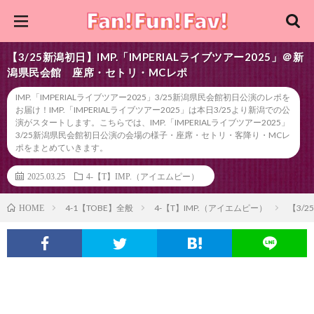
【3/25新潟初日】IMP.「IMPERIALライブツアー2025」＠新
潟県民会館 座席・セトリ・MCレポ
IMP.「IMPERIALライブツアー2025」3/25新潟県民会館初日公演のレポを
お届け！IMP.「IMPERIALライブツアー2025」は本日3/25より新潟での公
演がスタートします。こちらでは、IMP.「IMPERIALライブツアー2025」
3/25新潟県民会館初日公演の会場の様子・座席・セトリ・客降り・MCレ
ポをまとめていきます。
2025.03.25
4-【T】IMP.（アイエムピー）
4-1【TOBE】全般
4-【T】IMP.（アイエムピー）
【3/
HOME