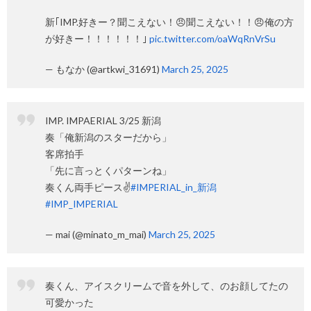
新｢IMP.好きー？聞こえない！😠聞こえない！！😠俺の方
が好きー！！！！！！｣
pic.twitter.com/oaWqRnVrSu
— もなか (@artkwi_31691)
March 25, 2025
IMP. IMPAERIAL 3/25 新潟
奏「俺新潟のスターだから」
客席拍手
「先に言っとくパターンね」
奏くん両手ピース✌️
#IMPERIAL_in_新潟
#IMP_IMPERIAL
— mai (@minato_m_mai)
March 25, 2025
奏くん、アイスクリームで音を外して、のお顔してたの
可愛かった