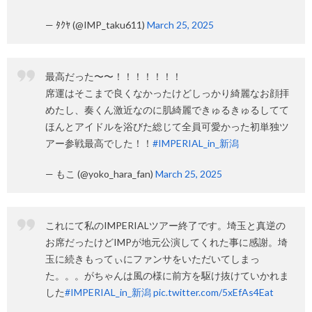
— ﾀｸﾔ (@IMP_taku611)
March 25, 2025
最高だった〜〜！！！！！！！
席運はそこまで良くなかったけどしっかり綺麗なお顔拝
めたし、奏くん激近なのに肌綺麗できゅるきゅるしてて
ほんとアイドルを浴びた総じて全員可愛かった初単独ツ
アー参戦最高でした！！
#IMPERIAL_in_新潟
— もこ (@yoko_hara_fan)
March 25, 2025
これにて私のIMPERIALツアー終了です。埼玉と真逆の
お席だったけどIMPが地元公演してくれた事に感謝。埼
玉に続きもってぃにファンサをいただいてしまっ
た。。。がちゃんは風の様に前方を駆け抜けていかれま
した
#IMPERIAL_in_新潟
pic.twitter.com/5xEfAs4Eat