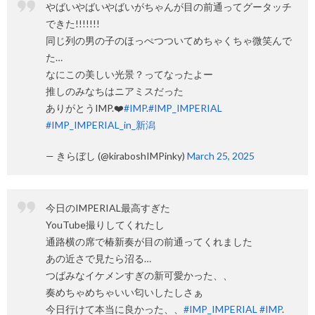
やばいやばいやばいがちゃんが目の前通ってグータッチ
できた!!!!!!!
同じ列の男の子のほっぺつついてめちゃくちゃ微笑んで
た…
なにこの美しい光景？ってなったよー
推しのみなちはニアミスだった
ありがとうIMP.❤️
#IMP
.
#IMP_IMPERIAL
#IMP_IMPERIAL_in_新潟
— きらぼし (@kiraboshIMPinky)
March 25, 2025
今日のIMPERIAL最高すぎた
YouTube撮りしてくれたし
通路横の席で椿新奏が目の前通ってくれました
あの近さで見たら沼る…
つばみなイケメンすぎの新可愛かった、、
奏めちゃめちゃいい匂いしたしさぁ
今日行けて本当に良かった、、
#IMP_IMPERIAL
#IMP
.