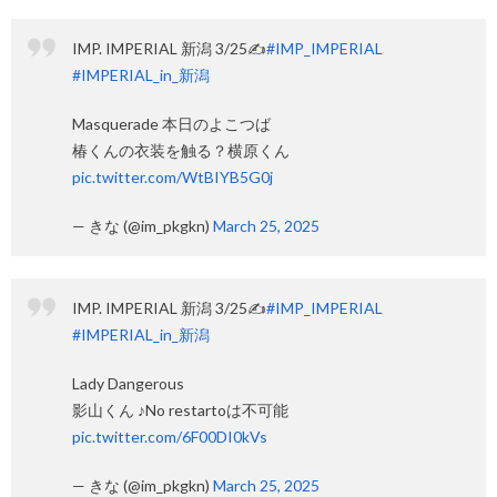
IMP. IMPERIAL 新潟 3/25✍
#IMP_IMPERIAL
#IMPERIAL_in_新潟
Masquerade 本日のよこつば
椿くんの衣装を触る？横原くん
pic.twitter.com/WtBIYB5G0j
— きな (@im_pkgkn)
March 25, 2025
IMP. IMPERIAL 新潟 3/25✍
#IMP_IMPERIAL
#IMPERIAL_in_新潟
Lady Dangerous
影山くん ♪No restartoは不可能
pic.twitter.com/6F00DI0kVs
— きな (@im_pkgkn)
March 25, 2025