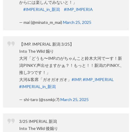
からには楽しんでみないと！」
#IMPERIAL_in_新潟
#IMP_IMPERIA
— mai (@minato_m_mai)
March 25, 2025
【IMP. IMPERIAL 新潟 3/25】
Into The Wild 煽り
大河「どうも〜IMP.のがちゃんこと鈴木大河でーす！新
潟PINKY.声出せますかぁ？！もっと！！新潟のPINKY.、
推し3つです！」
大河&客席「ガオガオガオ」
#IMP
.
#IMP_IMPERIAL
#IMPERIAL_in_新潟
— shi-taro (@ssmkjc7)
March 25, 2025
3/25 IMPERIAL 新潟
Into The Wild 後煽り