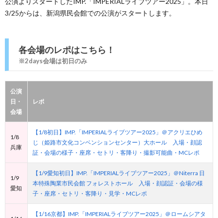
公演よりスタートしたIMP.「IMPERIALライブツアー2025」。本日
3/25からは、新潟県民会館での公演がスタートします。
各会場のレポはこちら！
※2days会場は初日のみ
公演
日・
レポ
会場
【1/8初日】IMP.「IMPERIALライブツアー2025」＠アクリエひめ
1/8
じ（姫路市文化コンベンションセンター）大ホール 入場・顔認
兵庫
証・会場の様子・座席・セトリ・客降り・撮影可能曲・MCレポ
【1/9愛知初日】IMP.「IMPERIALライブツアー2025」＠Niterra 日
1/9
本特殊陶業市民会館 フォレストホール 入場・顔認証・会場の様
愛知
子・座席・セトリ・客降り・見学・MCレポ
【1/16京都】IMP.「IMPERIALライブツアー2025」＠ロームシアタ