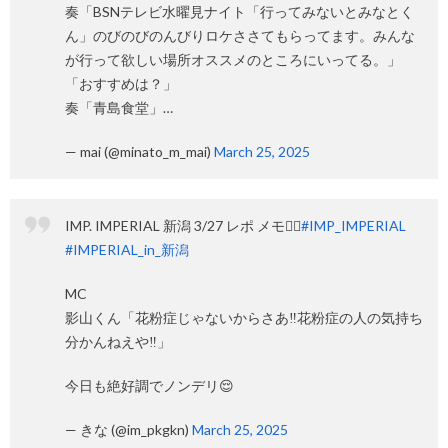
奏「BSNテレビ水曜見ナイト「行ってみないとみなとく
ん」のびのびのんびりロケささてもらってます。みんな
が行って欲しい場所オススメのところにいってる。」
「おすすめは？」
奏「青島食堂」…
— mai (@minato_m_mai)
March 25, 2025
IMP. IMPERIAL 新潟 3/27 レポ メモ✍🏻
#IMP_IMPERIAL
#IMPERIAL_in_新潟
MC
影山くん「花粉症じゃないからさあ‼️花粉症の人の気持ち
分かんねえや‼️」
今日も絶好調でノンデリ😌
— きな (@im_pkgkn)
March 25, 2025