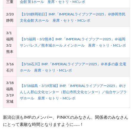
三重
会館 第1ホール 座席・セトリ・MCレポ
2/20
【2/20静岡初日】IMP.「IMPERIALライブツアー2025」＠静岡市民
静岡
文化会館 大ホール 座席・セトリ・MCレポ
3/1
福岡
【3/1福岡・3/2熊本】IMP.「IMPERIALライブツアー2025」＠福岡
3/2
サンパレス／熊本城ホール メインホール 座席・セトリ・MCレポ
熊本
3/16
【3/16石川】IMP.「IMPERIALライブツアー2025」＠本多の森 北電
石川
ホール 座席・セトリ・MCレポ
3/18
【3/18福島・3/19宮城】IMP.「IMPERIALライブツアー2025」＠け
福島
んしん郡山文化センター（郡山市民文化センター）／仙台サンプラ
3/19
ザホール 座席・セトリ・MCレポ
宮城
新潟公演もIMP.のメンバー、PINKY.のみなさん、関係者のみなさん
にとって素敵な時間となりますように……！