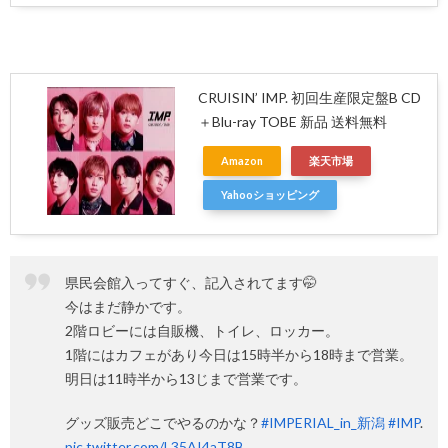
CRUISIN’ IMP. 初回生産限定盤B CD
＋Blu-ray TOBE 新品 送料無料
Amazon
楽天市場
Yahooショッピング
県民会館入ってすぐ、記入されてます🤭
今はまだ静かです。
2階ロビーには自販機、トイレ、ロッカー。
1階にはカフェがあり今日は15時半から18時まで営業。
明日は11時半から13じまで営業です。
グッズ販売どこでやるのかな？
#IMPERIAL_in_新潟
#IMP
.
pic.twitter.com/L35AI4aT8B