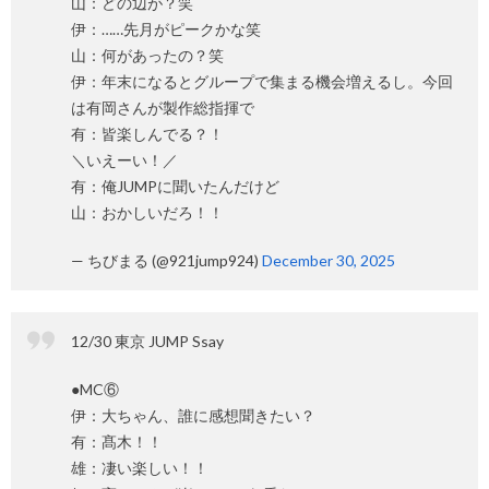
山：どの辺が？笑
伊：……先月がピークかな笑
山：何があったの？笑
伊：年末になるとグループで集まる機会増えるし。今回
は有岡さんが製作総指揮で
有：皆楽しんでる？！
＼いえーい！／
有：俺JUMPに聞いたんだけど
山：おかしいだろ！！
— ちびまる (@921jump924)
December 30, 2025
12/30 東京 JUMP Ssay
●MC⑥
伊：大ちゃん、誰に感想聞きたい？
有：髙木！！
雄：凄い楽しい！！