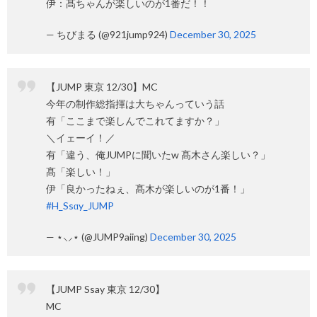
伊：髙ちゃんが楽しいのが1番だ！！
— ちびまる (@921jump924)
December 30, 2025
【JUMP 東京 12/30】MC
今年の制作総指揮は大ちゃんっていう話
有「ここまで楽しんでこれてますか？」
＼イェーイ！／
有「違う、俺JUMPに聞いたw 髙木さん楽しい？」
髙「楽しい！」
伊「良かったねぇ、髙木が楽しいのが1番！」
#H_Ssɑy_JUMP
— ⋆⸜⸝⋆ (@JUMP9aiing)
December 30, 2025
【JUMP Ssay 東京 12/30】
MC