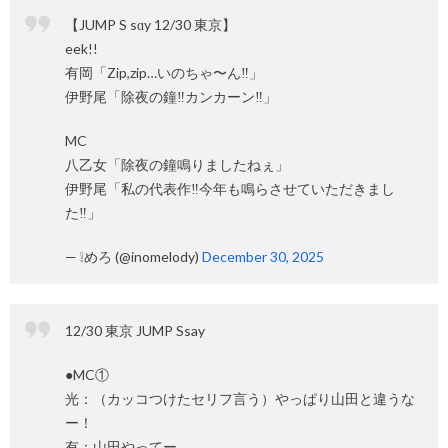
【JUMP S sɑy 12/30 東京】
eek!!
有岡「Zip,zip…いのちゃ〜ん‼️」
伊野尾「除夜の鐘‼️カンカーン‼️」
MC
八乙女「除夜の鐘鳴りましたねぇ」
伊野尾「私の代表作‼️今年も鳴らさせていただきまし
た‼️」
— ❕めろ (@inomelody)
December 30, 2025
12/30 東京 JUMP Ssay
●MC①
光：（カッコつけたセリフ言う）やっぱり山田と違うな
ー！
有：山田やってー