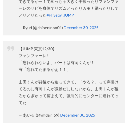
できてるかー！でめっちゃ大きく手振ったりファンファ
ーレのサビを身体でリズムとったりカモナ踊ったりして
ノリノリだった
#H_Ssɑy_JUMP
— Ryuri (@chineninoo04)
December 30, 2025
【JUMP 東京12/30】
ファンファーレ!
「忘れられないよ」パートは有岡くんが！
有「忘れてたまるかぁ！！」
山田くんが背後から迫ってきて、「やる？」って声掛け
てるのに有岡くんが微動だにしないから、山田くんが後
ろからぎゅって捕まえて、強制的にセンターに連れてっ
てた
— あいる (@ymdair_59)
December 30, 2025