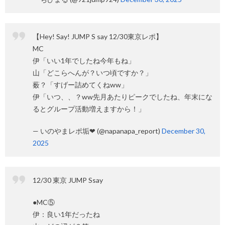
【Hey! Say! JUMP S say 12/30東京レポ】
MC
伊「いい1年でしたね今年もね」
山「どこらへんが？いつ頃ですか？」
薮？「すげー詰めてくねww」
伊「いつ、、？ww先月あたりピークでしたね、年末にな
るとグループ活動増えますから！」
— いのやまレポ垢❤ (@napanapa_report)
December 30,
2025
12/30 東京 JUMP Ssay
●MC⑤
伊：良い1年だったね