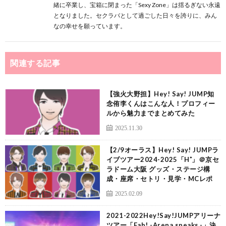
緒に卒業し、宝箱に閉まった「Sexy Zone」は揺るぎない永遠
となりました。セクラバとして過ごした日々を誇りに、みん
なの幸せを願っています。
関連する記事
【強火大野担】Hey! Say! JUMP知
念侑李くんはこんな人！プロフィー
ルから魅力までまとめてみた
2025.11.30
【2/9オーラス】Hey! Say! JUMPラ
イブツアー2024-2025「H⁺」＠京セ
ラドーム大阪 グッズ・ステージ構
成・座席・セトリ・見学・MCレポ
2025.02.09
2021-2022Hey!Say!JUMPアリーナ
ツアー「Fab! -Arena speaks.-」決