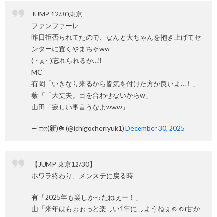
JUMP 12/30東京
ファンファーレ
昨日拒否られてたので、なんと大ちゃんを抱き上げてセ
ンターに置くやまちゃww
(・д・)忘れられるか…‼️
MC
有岡「いきなり来るから皆気を付けた方が良いよ…！」
薮「「大丈夫。目を合わせないからw」
山田「寂しい事言うなよwww」
— ෆෆ(新)☘️ (@ichigocherryuk1)
December 30, 2025
【JUMP 東京12/30】
ホワラ終わり、メンステに戻る時
有「2025年も楽しかったねぇー！」
山「来年はもぉぉっと楽しい1年にしようねぇ☺️☺️(甘か