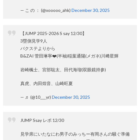
— こ の ： (@xooooo_ahk)
December 30, 2025
【JUMP 2025-2026 S say 12/30】
3塁側見学9人
バクステよりから
B&ZAI 菅田琳寧❤️(半袖)稲葉通陽(メガネ)川﨑星輝
岩崎楓士、宮部聡太、田代海瑠(双眼鏡持参)
真虎、内田煌音、山崎旺夏
— ♬ (@10___yr)
December 30, 2025
JUMP Ssay レポ 12/30
見学席にいたなにわ男子のみっちー有岡さんの騒ぐ準備