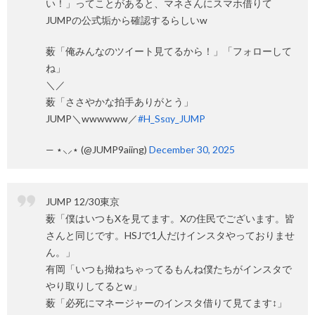
い！」ってことがあると、マネさんにスマホ借りて
JUMPの公式垢から確認するらしいw
薮「俺みんなのツイート見てるから！」「フォローして
ね」
＼／
薮「ささやかな拍手ありがとう」
JUMP＼wwwwww／
#H_Ssɑy_JUMP
— ⋆⸜⸝⋆ (@JUMP9aiing)
December 30, 2025
JUMP 12/30東京
薮「僕はいつもXを見てます。Xの住民でございます。皆
さんと同じです。HSJで1人だけインスタやっておりませ
ん。」
有岡「いつも拗ねちゃってるもんね僕たちがインスタで
やり取りしてるとw」
薮「必死にマネージャーのインスタ借りて見てます‍↕️」