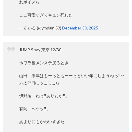
わボイス)」
ここ可愛すぎてキュン死した
— あいる (@ymdair_59)
December 30, 2025
JUMP S say 東京 12/30
ホワラ後メンステ戻るとき
山田「来年はもーっともーーっといい年にしようねっ‼️ハ
ム太郎‼️(にっこにこ)」
伊野尾「ねっ‼️ありおか‼️」
有岡「ヘケッ‼️」
あまりにもかわいすぎた