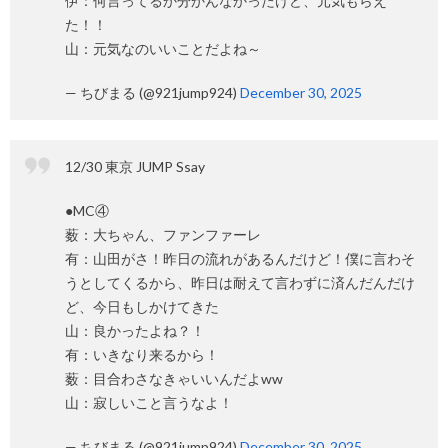
伊：何言ってるか分かんなかったけど、元気もらえ
た！！
山：元気なのいいことだよね～
— ちびまる (@921jump924)
December 30, 2025
12/30 東京 JUMP Ssay
●MC④
薮：大ちゃん、ファンファーレ
有：山田がさ！昨日の流れがあるんだけど！僕に言わそ
うとしてくるから、昨日は耐えて言わずに済んだんだけ
ど、今日もしかけてきた
山：良かったよね？！
有：いきなり来るから！
薮：目合わさなきゃいいんだよww
山：寂しいこと言うなよ！
— ちびまる (@921jump924)
December 30, 2025