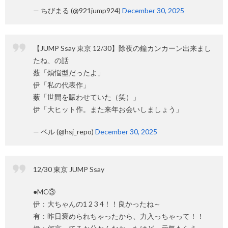
— ちびまる (@921jump924)
December 30, 2025
【JUMP Ssay 東京 12/30】除夜の鐘カンカーン出来まし
たね、の話
薮「煩悩型だったよ」
伊「私の代表作」
薮「世間を賑わせていた（笑）」
伊「大ヒット作。また来年お会いしましょう」
— ベル (@hsj_repo)
December 30, 2025
12/30 東京 JUMP Ssay
●MC③
伊：大ちゃんの1 2 3 4！！良かったね～
有：昨日褒められちゃったから、力入っちゃって！！