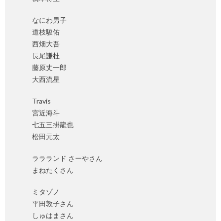
なにわ男子
道枝駿佑
西畑大吾
長尾謙杜
藤原丈一郎
大西流星
Travis
宮近海斗
七五三掛龍也
松田元太
ララランド さーやさん
まねたくさん
ミタゾノ
平田敦子さん
しゅはまさん