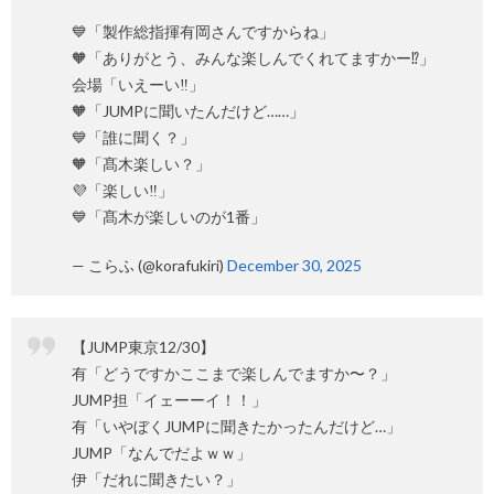
💙「製作総指揮有岡さんですからね」
🧡「ありがとう、みんな楽しんでくれてますかー⁉️」
会場「いえーい‼️」
🧡「JUMPに聞いたんだけど……」
💙「誰に聞く？」
🧡「髙木楽しい？」
💜「楽しい‼️」
💙「髙木が楽しいのが1番」
— こらふ (@korafukiri)
December 30, 2025
【JUMP東京12/30】
有「どうですかここまで楽しんでますか〜？」
JUMP担「イェーーイ！！」
有「いやぼくJUMPに聞きたかったんだけど…」
JUMP「なんでだよｗｗ」
伊「だれに聞きたい？」