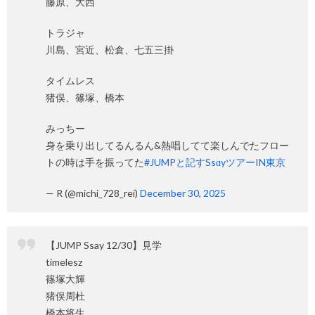
藤原、大西
トラジャ
川島、宮近、松倉、七五三掛
タイムレス
猪俣、篠塚、橋本
みっちー
身を乗り出してるんるん&熱唱してて楽しんでたフロー
トの時は手を振ってた
#JUMPと記すSsɑyツアーIN東京
— R (@michi_728_rei)
December 30, 2025
【JUMP Ssay 12/30】見学
timelesz
篠塚大輝
猪俣周杜
橋本将生