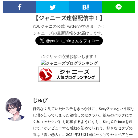
【ジャニーズ速報配信中！】
YOUジャニの公式Twitterができました！
ジャニーズの最新情報をお届けします。
↓1クリック応援お願いします！
じゅび
何気なく見ていたMステをきっかけに、Sexy Zoneという底な
し沼を知ってしまった箱推しのセクラバ。彼らのバックにつ
くJr.（＝セクバ）も応援するようになり、King & Princeを通
じてJr.がデビューする感動を初めて味わう。好きなセクゾの
曲は『青い恋人』。2024年3月31日にセクゾやセクベアと一