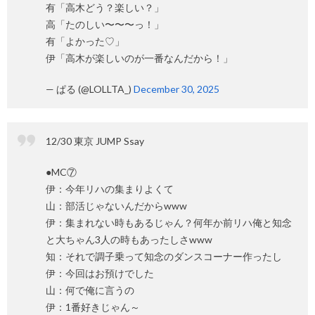
有「高木どう？楽しい？」
高「たのしい〜〜〜っ！」
有「よかった♡」
伊「高木が楽しいのが一番なんだから！」
— ぱる (@LOLLTA_)
December 30, 2025
12/30 東京 JUMP Ssay
●MC⑦
伊：今年リハの集まりよくて
山：部活じゃないんだからwww
伊：集まれない時もあるじゃん？何年か前リハ俺と知念
と大ちゃん3人の時もあったしさwww
知：それで調子乗って知念のダンスコーナー作ったし
伊：今回はお預けでした
山：何で俺に言うの
伊：1番好きじゃん～