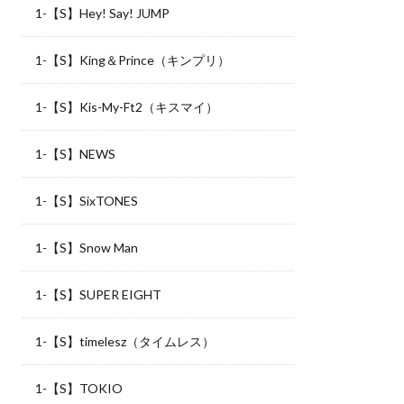
1-【S】Hey! Say! JUMP
1-【S】King＆Prince（キンプリ）
1-【S】Kis-My-Ft2（キスマイ）
1-【S】NEWS
1-【S】SixTONES
1-【S】Snow Man
1-【S】SUPER EIGHT
1-【S】timelesz（タイムレス）
1-【S】TOKIO