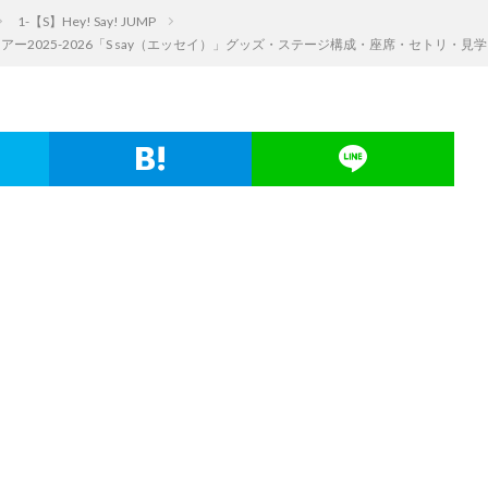
1-【S】Hey! Say! JUMP
ームツアー2025-2026「S say（エッセイ）」グッズ・ステージ構成・座席・セトリ・見