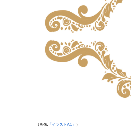
（画像:
「イラストAC」
）