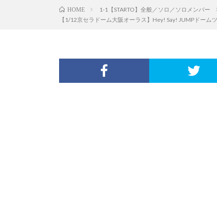
1-1【STARTO】全般／ソロ／ソロメンバー
HOME
【1/12京セラドーム大阪オーラス】Hey! Say! JUMPド