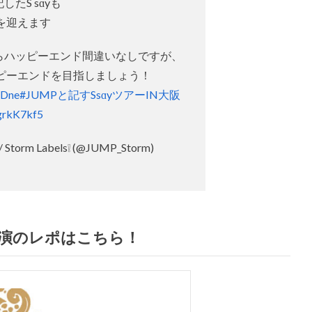
したS sɑyも
を迎えます
ならハッピーエンド間違いなしですが、
ピーエンドを目指しましょう！
2Dne
#JUMPと記すSsɑyツアーIN大阪
7grkK7kf5
/ Storm Labels❕ (@JUMP_Storm)
公演のレポはこちら！