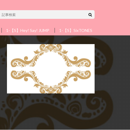
1-【S】Hey! Say! JUMP
1-【S】SixTONES
1-【S】Snow 