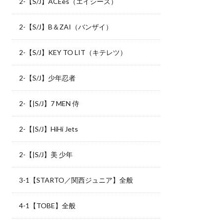
2-【S/J】ACEes（エイシーズ）
2-【S/J】B＆ZAI（バンザイ）
2-【S/J】KEY TO LIT（キテレツ）
2-【S/J】少年忍者
2-【|S/J】7 MEN 侍
2-【|S/J】HiHi Jets
2-【|S/J】美 少年
3-1【STARTO／関西ジュニア】全般
4-1【TOBE】全般