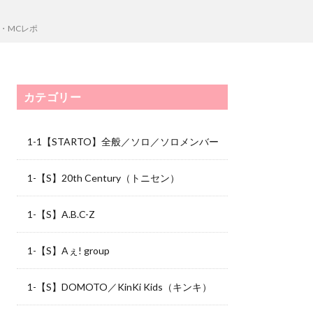
学・MCレポ
カテゴリー
1-1【STARTO】全般／ソロ／ソロメンバー
1-【S】20th Century（トニセン）
1-【S】A.B.C-Z
1-【S】Aぇ! group
1-【S】DOMOTO／KinKi Kids（キンキ）