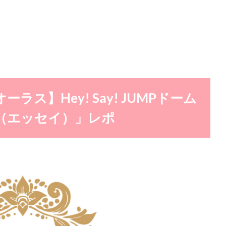
ラス】Hey! Say! JUMPドーム
say（エッセイ）」レポ