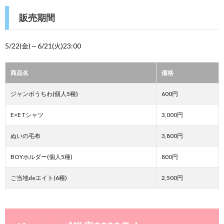
販売期間
5/22(金)～6/21(火)23:00
商品名
価格
ジャンボうちわ(個人5種)
600円
E×E Tシャツ
3,000円
ぬいの毛布
3,800円
BOYホルダー(個人5種)
800円
ご当地deエイト(6種)
2,500円