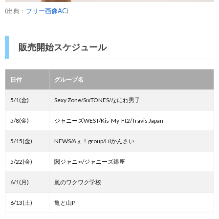
(出典：
フリー画像AC
)
販売開始スケジュール
日付
グループ名
5/1(金)
Sexy Zone/SixTONES/なにわ男子
5/8(金)
ジャニーズWEST/Kis-My-Ft2/Travis Japan
5/15(金)
NEWS/Aぇ！group/Lilかんさい
5/22(金)
関ジャニ∞/ジャニーズ銀座
6/1(月)
嵐のワクワク学校
6/13(土)
亀と山P