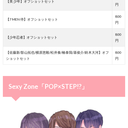
【美 少年】オフショットセット
円
800
【7 MEN 侍】オフショットセット
円
800
【少年忍者】オフショットセット
円
【佐藤新/影山拓也/横原悠毅/松井奏/椿泰我/基俊介/鈴木大河】オフ
800
ショットセット
円
Sexy Zone「POP×STEP!?」