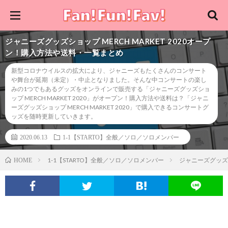
ジャニーズグッズショップ MERCH MARKET 2020オープ
ン！購入方法や送料・一覧まとめ
新型コロナウイルスの拡大により、ジャニーズもたくさんのコンサート
や舞台が延期（未定）・中止となりました。そんな中コンサートの楽し
みの1つでもあるグッズをオンラインで販売する「ジャニーズグッズショ
ップ MERCH MARKET 2020」がオープン！購入方法や送料は？「ジャニ
ーズグッズショップ MERCH MARKET 2020」で購入できるコンサートグ
ッズを随時更新していきます。
2020.06.13
1-1【STARTO】全般／ソロ／ソロメンバー
1-1【STARTO】全般／ソロ／ソロメンバー
ジャニーズグッズシ
HOME