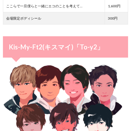
ここらで一旦僕らと一緒にエコのことを考えて…
1,600円
会場限定ボディシール
300円
Kis-My-Ft2(キスマイ)「To-y2」