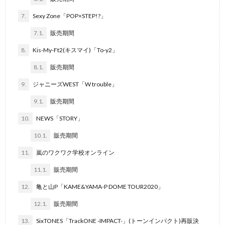
7.
Sexy Zone「POP×STEP!?」
7.1.
販売期間
8.
Kis-My-Ft2(キスマイ)「To-y2」
8.1.
販売期間
9.
ジャニーズWEST「W trouble」
9.1.
販売期間
10.
NEWS「STORY」
10.1.
販売期間
11.
嵐のワクワク学校オンライン
11.1.
販売期間
12.
亀と山P「KAME&YAMA-P DOME TOUR2020」
12.1.
販売期間
13.
SixTONES「TrackONE -IMPACT-」(トーンインパクト)再販決