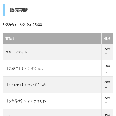
販売期間
5/22(金)～6/21(火)23:00
商品名
価格
600
クリアファイル
円
600
【美 少年】ジャンボうちわ
円
600
【7 MEN 侍】ジャンボうちわ
円
600
【少年忍者】ジャンボうちわ
円
800