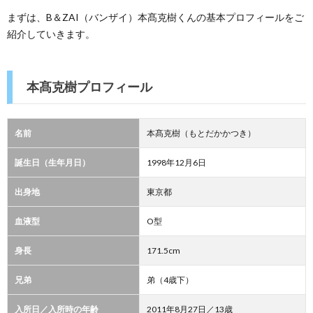
まずは、B＆ZAI（バンザイ）本髙克樹くんの基本プロフィールをご
紹介していきます。
本髙克樹プロフィール
名前
本髙克樹（もとだかかつき）
誕生日（生年月日）
1998年12月6日
出身地
東京都
血液型
O型
身長
171.5cm
兄弟
弟（4歳下）
入所日／入所時の年齢
2011年8月27日／13歳