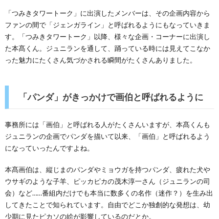
「つみきタワートーク」に出演したメンバーは、その企画内容から
ファンの間で「ジェンガライン」と呼ばれるようにもなっていきま
す。「つみきタワートーク」以降、様々な企画・コーナーに出演し
た本髙くん。ジュニランを通して、踊っている時には見えてこなか
った魅力にたくさん気づかされる瞬間がたくさんありました。
「パンダ」がきっかけで画伯と呼ばれるように
事務所には「画伯」と呼ばれる人がたくさんいますが、本髙くんも
ジュニランの企画でパンダを描いて以来、「画伯」と呼ばれるよう
になっていったんですよね。
本髙画伯は、縦じまのパンダやミョウガを持つパンダ、疲れた犬や
ウサギのような子羊、ピッカピカの茂木淳一さん（ジュニランの司
会）など……番組内だけでも本当に数多くの名作（迷作？）を生み出
してきたことで知られています。自由でどこか独創的な発想は、幼
少期に見たピカソの絵が影響しているのだとか。