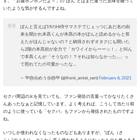
す。「お腹ポンポンだよ～」の“ぽん”とはまた違った意味を纏って
いたような気がするんですよね。
ぽんと言えば19のHi侍サマステでじぇっつにあだ名の由
来を聞かれ本髙くんが本髙の本がぽんと読めるからと答
えたがほんじゃないの？と納得されずオタクにも聞いた
ら2階の本髙担が全力で「カワイイからーーッ！」と叫ん
で本髙くんが「そうなの！？それは知らなかった…」っ
て照れてたの可愛かったな…
— 💚🎂㊗️めう㊗️🎂💚 (@front_antei_sen)
February 6, 2021
セクバ周辺のJr.を見ていても、ファン発信の言葉ってかなりたくさ
んあったなぁと記憶しています。よく考えれば、こうして当たり前
のように使っている「セクバ」もファンから発信されたものですよ
ね。
いつしか使われなくなったものなどもありますが、“ぽん（さ
ん）”のように、そこから長く使われるようになったものも色々ある