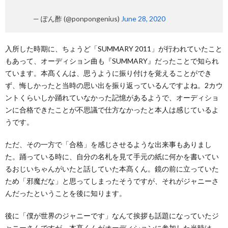
— ぽん酢 (@ponpongenius)
June 28, 2020
入所した時期に、ちょうど「SUMMARY 2011」が行われていたこと
もあって、オーディション曲も『SUMMARY』だったことで知られ
ています。本髙くんは、思うように振り付けを覚えることができ
ず、悔しかったと当時の思い出を振り返っているんですよね。2カウ
ントくらいしか踊れていなかった記憶があるようで、オーディショ
ンに合格できたことが不思議で仕方なかったと本人は感じているよ
うです。
ただ、その一方で「合格」を感じさせるような出来事もありまし
た。踊っている時に、自分の名札を見て手元の紙に何かを書いてい
るおじいちゃんがいたと話していた本髙くん。鏡の前に立っていた
ため「邪魔だな」と思ってしまったそうですが、それがジャニーさ
んだったということを後に知ります。
後に「僕が世界のジャニーです」なんて挨拶も話題になっていたジ
ャニーさんですが、本髙くんがオーディションに参加した当時は、