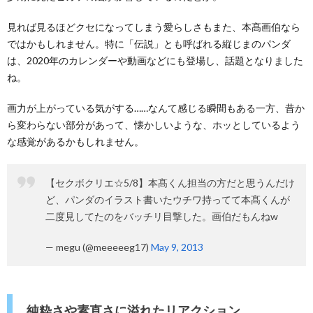
見れば見るほどクセになってしまう愛らしさもまた、本髙画伯なら
ではかもしれません。特に「伝説」とも呼ばれる縦じまのパンダ
は、2020年のカレンダーや動画などにも登場し、話題となりました
ね。
画力が上がっている気がする……なんて感じる瞬間もある一方、昔か
ら変わらない部分があって、懐かしいような、ホッとしているよう
な感覚があるかもしれません。
【セクボクリエ☆5/8】本髙くん担当の方だと思うんだけ
ど、パンダのイラスト書いたウチワ持ってて本髙くんが
二度見してたのをバッチリ目撃した。画伯だもんねw
— megu (@meeeeeg17)
May 9, 2013
純粋さや素直さに溢れたリアクション