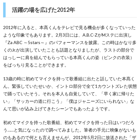
活躍の場を広げた2012年
2012年に入ると、本髙くんをテレビで見る機会が多くなっていった
ような印象でもあります。2月3日には、A.B.C-ZがMステに出演し
『Za ABC ～5stars～』のパフォーマンスを披露。この時はかなり多
くのJr.が出演していたことも話題となりましたが、ラストの部分で
はっしーに肩を組んでもらっている本髙くんの姿（ピンクの衣装）
をばっちり見ることができます。
13歳の時に初めてマイクを持って歌番組に出たと話していた本髙く
ん。緊張していたせいか、イントロ部分で全て1カウントズレた状態
で踊っていたそう。それを本人も自覚していて、「早く家に帰りた
い」「サッカーの道に行こう」「僕はジャニーズにいられない」な
んて思いが込み上げてきたシーンでもあったようです。
初めてマイクを持った歌番組、初めてマイクを持った日はいつだろ
う……と気になったので調べてみました。筆者の手元に映像がないも
のもあるので何とも言えませんが、2012年5月2日に放送された「ザ