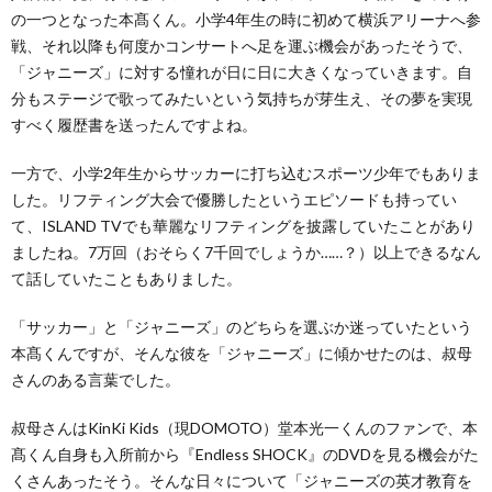
の一つとなった本髙くん。小学4年生の時に初めて横浜アリーナへ参
戦、それ以降も何度かコンサートへ足を運ぶ機会があったそうで、
「ジャニーズ」に対する憧れが日に日に大きくなっていきます。自
分もステージで歌ってみたいという気持ちが芽生え、その夢を実現
すべく履歴書を送ったんですよね。
一方で、小学2年生からサッカーに打ち込むスポーツ少年でもありま
した。リフティング大会で優勝したというエピソードも持ってい
て、ISLAND TVでも華麗なリフティングを披露していたことがあり
ましたね。7万回（おそらく7千回でしょうか……？）以上できるなん
て話していたこともありました。
「サッカー」と「ジャニーズ」のどちらを選ぶか迷っていたという
本髙くんですが、そんな彼を「ジャニーズ」に傾かせたのは、叔母
さんのある言葉でした。
叔母さんはKinKi Kids（現DOMOTO）堂本光一くんのファンで、本
髙くん自身も入所前から『Endless SHOCK』のDVDを見る機会がた
くさんあったそう。そんな日々について「ジャニーズの英才教育を