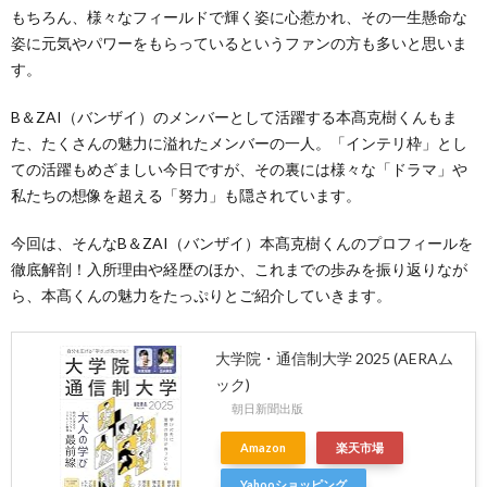
もちろん、様々なフィールドで輝く姿に心惹かれ、その一生懸命な
姿に元気やパワーをもらっているというファンの方も多いと思いま
す。
B＆ZAI（バンザイ）のメンバーとして活躍する本髙克樹くんもま
た、たくさんの魅力に溢れたメンバーの一人。「インテリ枠」とし
ての活躍もめざましい今日ですが、その裏には様々な「ドラマ」や
私たちの想像を超える「努力」も隠されています。
今回は、そんなB＆ZAI（バンザイ）本髙克樹くんのプロフィールを
徹底解剖！入所理由や経歴のほか、これまでの歩みを振り返りなが
ら、本髙くんの魅力をたっぷりとご紹介していきます。
大学院・通信制大学 2025 (AERAム
ック)
朝日新聞出版
Amazon
楽天市場
Yahooショッピング