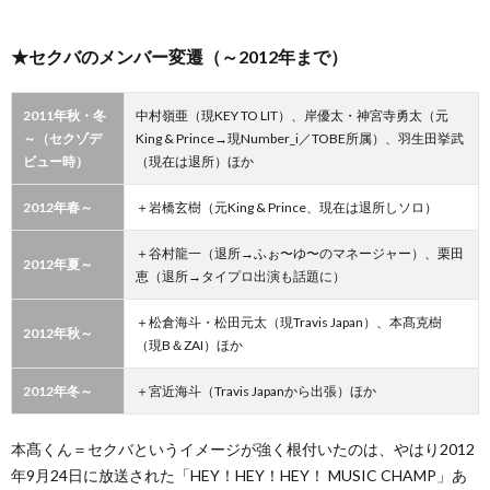
★セクバのメンバー変遷（～2012年まで）
2011年秋・冬
中村嶺亜（現KEY TO LIT）、岸優太・神宮寺勇太（元
～（セクゾデ
King & Prince→現Number_i／TOBE所属）、羽生田挙武
ビュー時）
（現在は退所）ほか
2012年春～
＋岩橋玄樹（元King & Prince、現在は退所しソロ）
＋谷村龍一（退所→ふぉ〜ゆ〜のマネージャー）、栗田
2012年夏～
恵（退所→タイプロ出演も話題に）
＋松倉海斗・松田元太（現Travis Japan）、本髙克樹
2012年秋～
（現B＆ZAI）ほか
2012年冬～
＋宮近海斗（Travis Japanから出張）ほか
本髙くん＝セクバというイメージが強く根付いたのは、やはり2012
年9月24日に放送された「HEY！HEY！HEY！ MUSIC CHAMP」あ