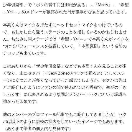
少年俱楽部」で『ボクの背中には羽根がある』～『Misty』～『希望
～Yell～』のメドレーが披露された日が濃厚かなぁと思っています。
本髙くんはマイクを持たずにヘッドセットマイクをつけているの
で、もしかしたら違うステージのことを指しているのかもしれませ
ん。ちなみに同ステージでは『希望～Yell～』で本髙くんがマイクを
つけてパフォーマンスを披露していて、「本髙克樹」という名前の
テロップも出ています。
このあたりから「ザ少年倶楽部」などでも本髙くんを見ることが多
くなり、主にセクバ（＝Sexy Zoneのバックで踊るJr.）としてステ
ージに立つことが多くなっていった感じでしょうか。セクバは先ほ
どご紹介したようにファンの間で使われていた呼称で、初期の「き
しっくす」に代表されるような固定メンバー＝セクバという認識も
強かった印象です。
他のメンバーのプロフィール記事でもご紹介してきましたが、セク
バは以下のように規模の拡大をしていったイメージでもあります。
（あくまで筆者の個人的な見解です）