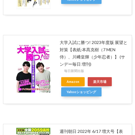
大学入試に勝つ! 2023年度版 展望と
対策【表紙:本髙克樹（7 MEN
侍）、川﨑皇輝（少年忍者）】 (サ
ンデー毎日 増刊)
毎日新聞出版
Amazon
楽天市場
Yahooショッピング
週刊朝日 2022年 6/17 増大号【表