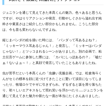
ジュニランを通じて見えてきた本髙くんの魅力。色々あると思うん
ですが、やはりリアクションや発言、行動やしぐさから溢れ出す純
粋さや素直さはご紹介したい部分かもしれません。こうした部分
は、今も昔も変わらないんですよね。
縦じまパンダの絵を描いた時には、「パンダって耳あるよね？」
「ミッキーマウス耳あるじゃん！」と発言し、「ミッキーはパンダ
じゃない！」とツッコまれるシーンがありました。別の企画で、粘
土伝言ゲームに参加した際には、「カバにしっぽあるの？」「嘘だ
ぁ！ないよぉ～！」と真顔で発言していたこともありましたね。
虫が苦手だという本髙くんの「虫嫌い克服企画」では、松倉海斗く
んがセミの標本を顔に近づけてきたことに驚いて涙目になってしま
ったり、牧場ロケでヤギに引きずられ、ずるずると坂を滑り落ちた
り、初々しいエアキスをして照れ笑いを浮かべたり……ジュニランを
通じて見えてきた魅力や新たな一面が本当にたくさんありました。