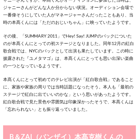
ジャニーさんがどんな人か分からない状況。オーディション会場で
一番偉そうにしていた人がマネージャーさんだったこともあり、当
時の本髙くんには「ただのおじいちゃん」に映っていたようです。
その後、「SUMMARY 2011」でHey! Say! JUMPのバックについた
のが本髙くんにとっての初ステージとなりました。同年12月の紅白
歌合戦では、NYCのバックとして出演も果たしています。この時に
披露された『ユメタマゴ』は、本髙くんにとっても思い出深い楽曲
の一つとなっているようです。
本髙くんにとって初めてのテレビ出演が「紅白歌合戦」であること
に、家族や家族の周りでは当時話題になったそう。本人も「最初の
ステージで紅白に出ていいのかな」という思いがあったようです。
紅白歌合戦で見た景色や雰囲気は印象深かったそうで、本髙くんは
「忘れられない」とも振り返っていました。
B＆ZAI（バンザイ）本髙克樹くんの