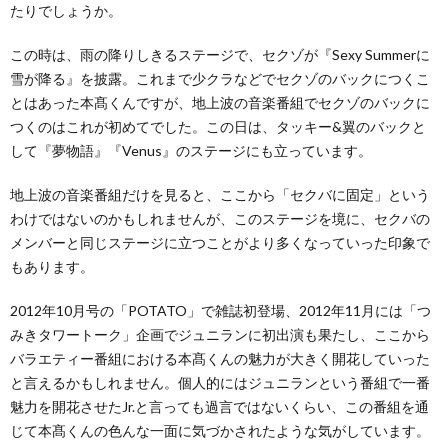
たりでしょうか。
この時は、雨の降りしきるステージで、セクゾが『Sexy Summerに
雪が降る』を披露。これまで少クラなどでセクゾのバックにつくこ
とはあった本髙くんですが、地上波の音楽番組でセクゾのバックに
つくのはこれが初めてでした。この日は、タッキー&翼のバックと
して『夢物語』『Venus』のステージにも立っています。
地上波の音楽番組だけを見ると、ここから「セクバに固定」という
わけではないのかもしれませんが、このステージを境に、セクバの
メンバーと同じステージに立つことがより多くなっていった印象で
もあります。
2012年10月号の「POTATO」で雑誌初登場、2012年11月には「つ
みきタワートーク」企画でジュニランに初出演も果たし、ここから
バラエティー番組における本髙くんの魅力が大きく開花していった
と言えるかもしれません。個人的にはジュニランという番組で一番
魅力を開花させたJr.と言っても過言ではないくらい、この番組を通
じて本髙くんの色んな一面に気づかされたような気がしています。