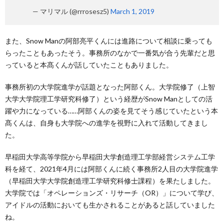
— マリマル (@rrrosesz5)
March 1, 2019
また、Snow Manの阿部亮平くんには進路について相談に乗っても
らったこともあったそう。事務所のなかで一番気が合う先輩だと思
っていると本髙くんが話していたこともありました。
事務所初の大学院進学が話題となった阿部くん。大学院修了（上智
大学大学院理工学研究科修了）という経歴がSnow Manとしての活
躍や力になっている……阿部くんの姿を見てそう感じていたという本
髙くんは、自身も大学院への進学を視野に入れて活動してきまし
た。
早稲田大学高等学院から早稲田大学創造理工学部経営システム工学
科を経て、2021年4月には阿部くんに続く事務所2人目の大学院進学
（早稲田大学大学院創造理工学研究科修士課程）を果たしました。
大学院では「オペレーションズ・リサーチ（OR）」について学び、
アイドルの活動においても生かされることがあると話していました
ね。