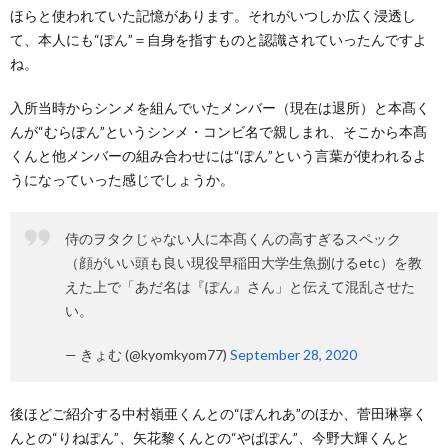
ほらと使われていた記憶があります。それがいつしか広く浸透し
て、本人にも“ぽん”＝自身を指すものと認識されていったんですよ
ね。
入所当時からシンメを組んでいたメンバー（現在は退所）と本髙く
んが“むらぽん”というシンメ・コンビ名で親しまれ、そこから本髙
くんと他メンバーの組み合わせには“ぽん”という言葉が使われるよ
うになっていった感じでしょうか。
侍のヲタクじゃない人に本髙くんの高すぎるスペック
（顔がいい頭も良い現役早稲田大学生魚捌けるetc）を教
えた上で「あだ名は『ぽん』さん」と伝えて混乱させた
い。
— きょむ (@kyomkyom77)
September 28, 2020
後ほどご紹介する中村嶺亜くんとの“ぽんれあ”のほか、菅田琳寧く
んとの“りねぽん”、矢花黎くんとの“やぱぽん”、今野大輝くんと