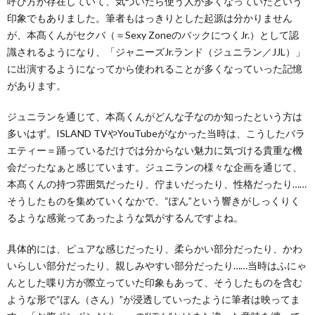
呼び方が存在していて、気づいたら使う人が多くなっていたという
印象でもありました。筆者もはっきりとした起源は分かりません
が、本髙くんがセクバ（＝Sexy ZoneのバックにつくJr.）として認
識されるようになり、「ジャニーズJr.ランド（ジュニラン／JJL）」
に出演するようになってから使われることが多くなっていった記憶
があります。
ジュニランを通じて、本髙くんがどんな子なのか知ったという方は
多いはず。ISLAND TVやYouTubeがなかった当時は、こうしたバラ
エティー＝踊っているだけでは分からない魅力に気づける貴重な機
会だったなぁと感じています。ジュニランの様々な企画を通じて、
本髙くんの持つ雰囲気だったり、佇まいだったり、性格だったり……
そうしたものを集めていくなかで、“ぽん”という響きがしっくりく
るような感覚ってあったような気がするんですよね。
具体的には、ピュアな感じだったり、柔らかい部分だったり、かわ
いらしい部分だったり、親しみやすい部分だったり……当時はふにゃ
んとした喋り方が際立っていた印象もあって、そうしたものを含む
ような形で“ぽん（さん）”が浸透していったように筆者は映ってま