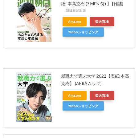
紙: 本髙克樹 (7 MEN 侍) 】 [雑誌]
朝日新聞出版
Amazon
楽天市場
Yahooショッピング
就職力で選ぶ大学 2022【表紙:本髙
克樹】 (AERAムック)
Amazon
楽天市場
Yahooショッピング