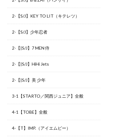
2-【S/J】KEY TO LIT（キテレツ）
2-【S/J】少年忍者
2-【|S/J】7 MEN 侍
2-【|S/J】HiHi Jets
2-【|S/J】美 少年
3-1【STARTO／関西ジュニア】全般
4-1【TOBE】全般
4-【T】IMP.（アイエムピー）