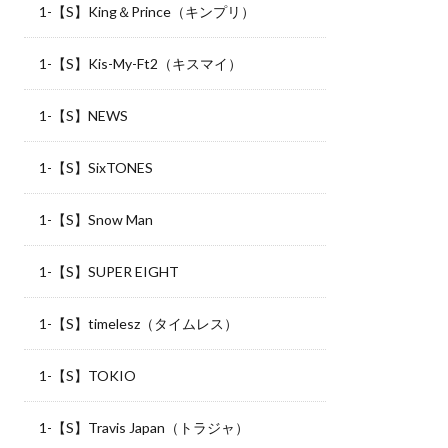
1-【S】King＆Prince（キンプリ）
1-【S】Kis-My-Ft2（キスマイ）
1-【S】NEWS
1-【S】SixTONES
1-【S】Snow Man
1-【S】SUPER EIGHT
1-【S】timelesz（タイムレス）
1-【S】TOKIO
1-【S】Travis Japan（トラジャ）