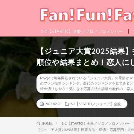
1-1【STARTO】全般／ソロ／ソロメンバー
【ジュニア大賞2025結果
順位や結果まとめ！恋人に
Myojoで毎年開催されている「ジュニア大賞」の季節が
のファン投票ランキング。歴代のランキングを見てみると、
締め切りも12/1！気になる応募方法の詳細や歴代の「恋
2025.02.20
2-1【STARTO／ジュニア】全般
1-1【STARTO】全般／ソロ／ソロメンバー
HOME
【ジュニア大賞2025結果】投票方法・締切・応募部門・