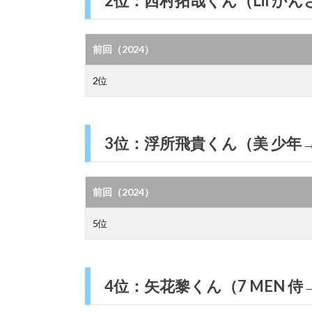
2位：西村拓哉くん（Lil か
前回（2024）
2位
3位：浮所飛貴くん（美 少年→
前回（2024）
5位
4位：矢花黎くん（7 MEN 侍→