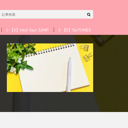
1-【S】Hey! Say! JUMP
1-【S】SixTONES
1-【S】Snow 