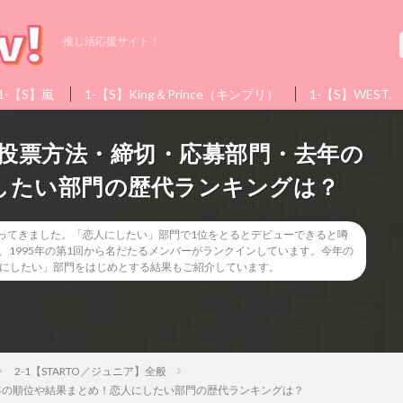
推し活応援サイト！
1-【S】嵐
1-【S】King＆Prince（キンプリ）
1-【S】WEST.
】投票方法・締切・応募部門・去年の
したい部門の歴代ランキングは？
やってきました。「恋人にしたい」部門で1位をとるとデビューできると噂
1995年の第1回から名だたるメンバーがランクインしています。今年の
人にしたい」部門をはじめとする結果もご紹介しています。
2-1【STARTO／ジュニア】全般
去年の順位や結果まとめ！恋人にしたい部門の歴代ランキングは？