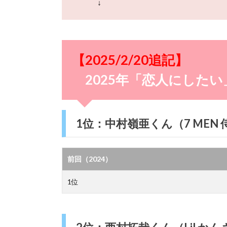
↓
【2025/2/20追記】
2025年「恋人にしたい
1位：中村嶺亜くん（7 MEN 侍→
前回（2024）
1位