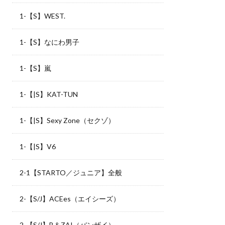
1-【S】WEST.
1-【S】なにわ男子
1-【S】嵐
1-【|S】KAT-TUN
1-【|S】Sexy Zone（セクゾ）
1-【|S】V6
2-1【STARTO／ジュニア】全般
2-【S/J】ACEes（エイシーズ）
2-【S/J】B＆ZAI（バンザイ）