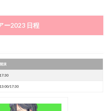
2023 日程
開演
17:30
13:00/17:30