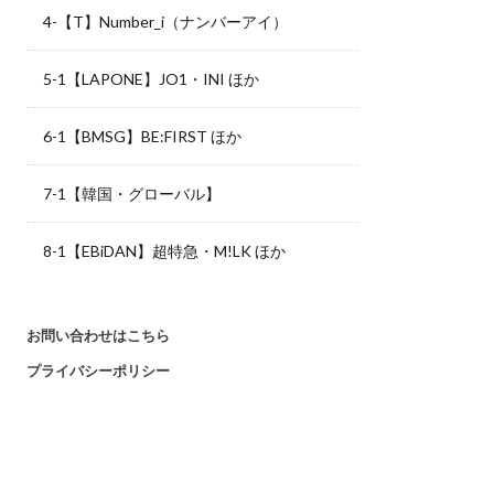
4-【T】Number_i（ナンバーアイ）
5-1【LAPONE】JO1・INI ほか
6-1【BMSG】BE:FIRST ほか
7-1【韓国・グローバル】
8-1【EBiDAN】超特急・M!LK ほか
お問い合わせはこちら
プライバシーポリシー