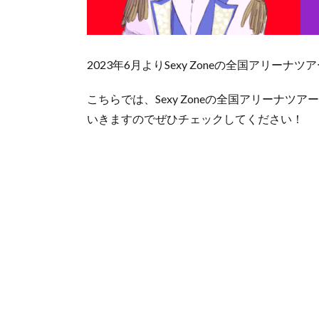
2023年6月よりSexy Zoneの全国アリー
こちらでは、Sexy Zoneの全国アリーナ
いきますのでぜひチェックしてください！