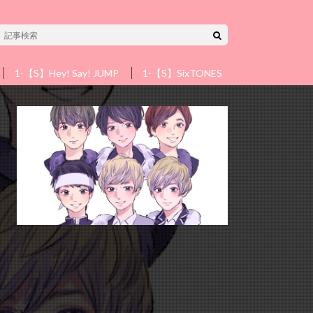
1-【S】Hey! Say! JUMP
1-【S】SixTONES
1-【S】Snow 