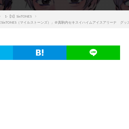
1-【S】SixTONES
「MILESixTONES（マイルストーンズ）」＠真駒内セキスイハイムアイスアリーナ 