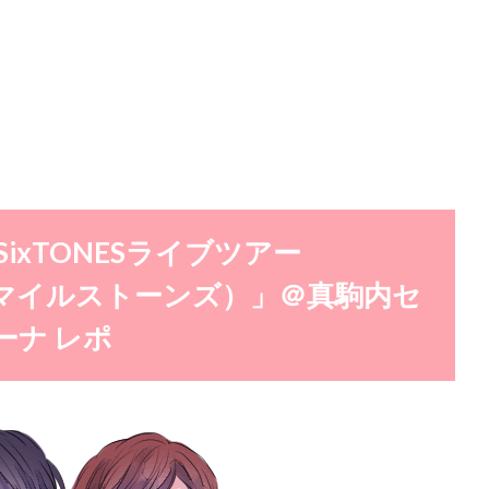
ixTONESライブツアー
NES（マイルストーンズ）」＠真駒内セ
ーナ レポ