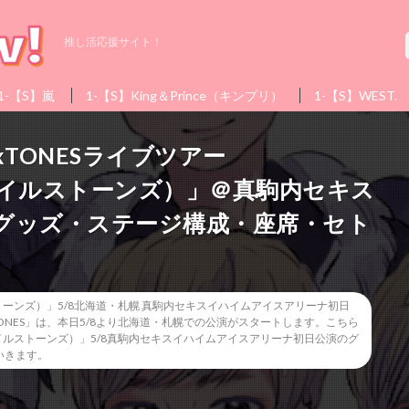
推し活応援サイト！
1-【S】嵐
1-【S】King＆Prince（キンプリ）
1-【S】WEST.
xTONESライブツアー
ES（マイルストーンズ）」＠真駒内セキス
グッズ・ステージ構成・座席・セト
（マイルストーンズ）」5/8北海道・札幌 真駒内セキスイハイムアイスアリーナ初日
SixTONES」は、本日5/8より北海道・札幌での公演がスタートします。こちら
NES（マイルストーンズ）」5/8真駒内セキスイハイムアイスアリーナ初日公演のグ
いきます。