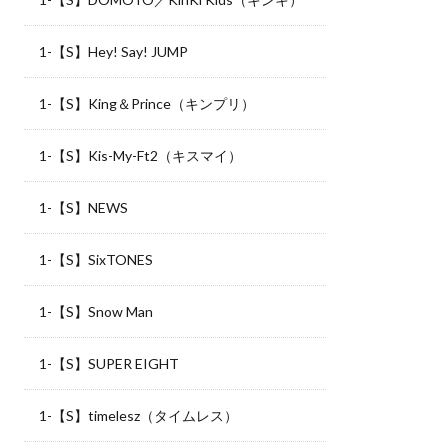
1-【S】Hey! Say! JUMP
1-【S】King＆Prince（キンプリ）
1-【S】Kis-My-Ft2（キスマイ）
1-【S】NEWS
1-【S】SixTONES
1-【S】Snow Man
1-【S】SUPER EIGHT
1-【S】timelesz（タイムレス）