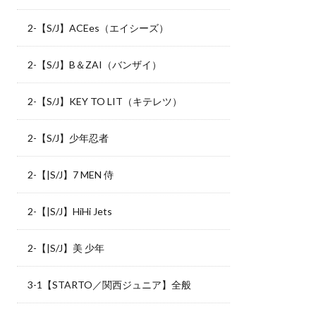
2-【S/J】ACEes（エイシーズ）
2-【S/J】B＆ZAI（バンザイ）
2-【S/J】KEY TO LIT（キテレツ）
2-【S/J】少年忍者
2-【|S/J】7 MEN 侍
2-【|S/J】HiHi Jets
2-【|S/J】美 少年
3-1【STARTO／関西ジュニア】全般