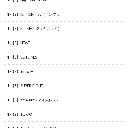
1-【S】Hey! Say! JUMP
1-【S】King＆Prince（キンプリ）
1-【S】Kis-My-Ft2（キスマイ）
1-【S】NEWS
1-【S】SixTONES
1-【S】Snow Man
1-【S】SUPER EIGHT
1-【S】timelesz（タイムレス）
1-【S】TOKIO