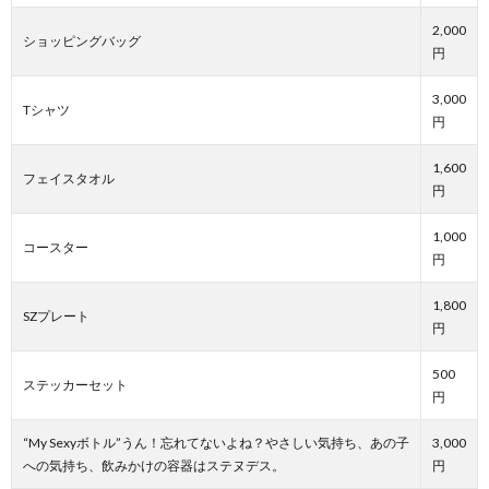
2,000
ショッピングバッグ
円
3,000
Tシャツ
円
1,600
フェイスタオル
円
1,000
コースター
円
1,800
SZプレート
円
500
ステッカーセット
円
“My Sexyボトル”うん！忘れてないよね？やさしい気持ち、あの子
3,000
への気持ち、飲みかけの容器はステヌデス。
円