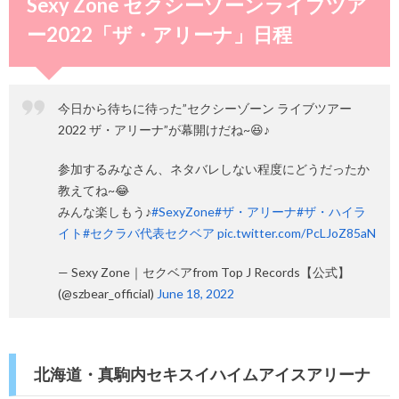
Sexy Zone セクシーゾーンライブツア
ー2022「ザ・アリーナ」日程
今日から待ちに待った”セクシーゾーン ライブツアー
2022 ザ・アリーナ”が幕開けだね~😆♪
参加するみなさん、ネタバレしない程度にどうだったか
教えてね~😂
みんな楽しもう♪
#SexyZone
#ザ・アリーナ
#ザ・ハイラ
イト
#セクラバ代表セクベア
pic.twitter.com/PcLJoZ85aN
— Sexy Zone｜セクベアfrom Top J Records【公式】
(@szbear_official)
June 18, 2022
北海道・真駒内セキスイハイムアイスアリーナ