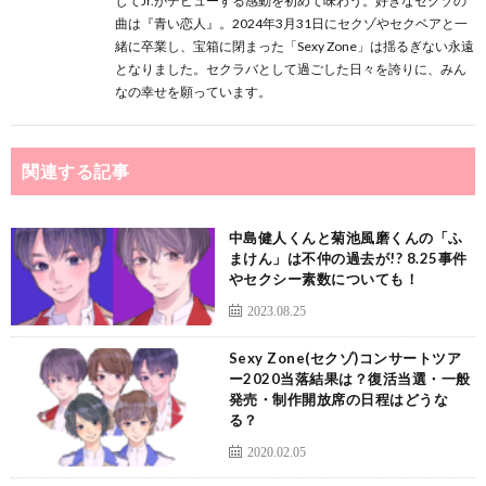
じてJr.がデビューする感動を初めて味わう。好きなセクゾの
曲は『青い恋人』。2024年3月31日にセクゾやセクベアと一
緒に卒業し、宝箱に閉まった「Sexy Zone」は揺るぎない永遠
となりました。セクラバとして過ごした日々を誇りに、みん
なの幸せを願っています。
関連する記事
中島健人くんと菊池風磨くんの「ふ
まけん」は不仲の過去が!? 8.25事件
やセクシー素数についても！
2023.08.25
Sexy Zone(セクゾ)コンサートツア
ー2020当落結果は？復活当選・一般
発売・制作開放席の日程はどうな
る？
2020.02.05