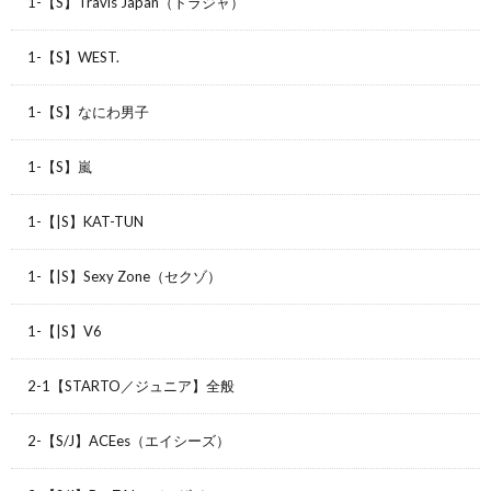
1-【S】Travis Japan（トラジャ）
1-【S】WEST.
1-【S】なにわ男子
1-【S】嵐
1-【|S】KAT-TUN
1-【|S】Sexy Zone（セクゾ）
1-【|S】V6
2-1【STARTO／ジュニア】全般
2-【S/J】ACEes（エイシーズ）