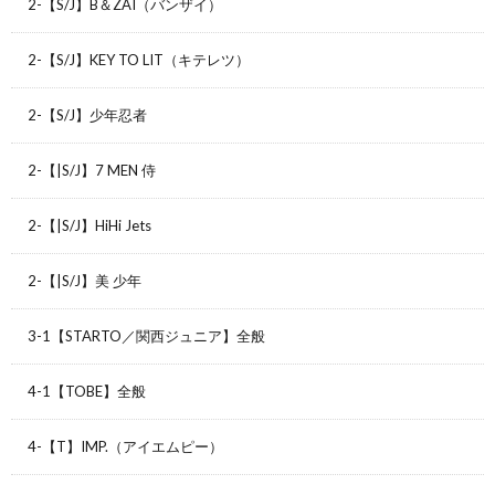
2-【S/J】B＆ZAI（バンザイ）
2-【S/J】KEY TO LIT（キテレツ）
2-【S/J】少年忍者
2-【|S/J】7 MEN 侍
2-【|S/J】HiHi Jets
2-【|S/J】美 少年
3-1【STARTO／関西ジュニア】全般
4-1【TOBE】全般
4-【T】IMP.（アイエムピー）