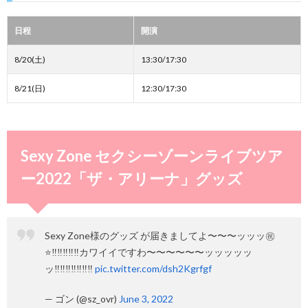
日程
開演
8/20(土)
13:30/17:30
8/21(日)
12:30/17:30
Sexy Zone セクシーゾーンライブツア
ー2022「ザ・アリーナ」グッズ
Sexy Zone様のグッズ が届きましてよ〜〜〜ッッッ㊗️
⭐️‼️‼️‼️‼️‼️カワイイですわ〜〜〜〜〜〜ッッッッッ
ッ‼️‼️‼️‼️‼️‼️‼️
pic.twitter.com/dsh2Kgrfgf
— ゴン (@sz_ovr)
June 3, 2022