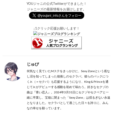
YOUジャニの公式Twitterができました！
ジャニーズの最新情報をお届けします。
↓1クリック応援お願いします！
じゅび
何気なく見ていたMステをきっかけに、Sexy Zoneという底な
し沼を知ってしまった箱推しのセクラバ。彼らのバックにつ
くJr.（＝セクバ）も応援するようになり、King & Princeを通
じてJr.がデビューする感動を初めて味わう。好きなセクゾの
曲は『青い恋人』。2024年3月31日にセクゾやセクベアと一
緒に卒業し、宝箱に閉まった「Sexy Zone」は揺るぎない永遠
となりました。セクラバとして過ごした日々を誇りに、みん
なの幸せを願っています。