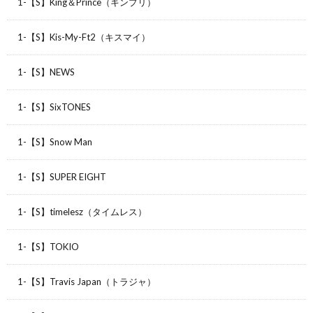
1-【S】King＆Prince（キンプリ）
1-【S】Kis-My-Ft2（キスマイ）
1-【S】NEWS
1-【S】SixTONES
1-【S】Snow Man
1-【S】SUPER EIGHT
1-【S】timelesz（タイムレス）
1-【S】TOKIO
1-【S】Travis Japan（トラジャ）