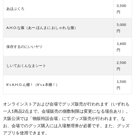
3,500
あほぶくろ
円
5,000
A.H.O.な服（あー.ほんまに.おしゃれ.な服）
円
1,600
保存するのにいいヤツ
円
2,500
しいておくんなまシート
円
1,500
It’s A.H.O.ん棚！（It’s a 本棚！）
円
オンラインストアおよび会場でグッズ販売が行われます（いずれも
一人1商品2点まで。会場販売の個数制限は変更になる場合あり）。
大阪公演では「物販特設会場」にてグッズ販売が行われます。な
お、会場でのグッズ購入には入場整理券が必要です。また、グッズ
アプリを使用できます。