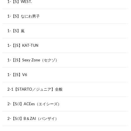
1-【S】WEST.
1-【S】なにわ男子
1-【S】嵐
1-【|S】KAT-TUN
1-【|S】Sexy Zone（セクゾ）
1-【|S】V6
2-1【STARTO／ジュニア】全般
2-【S/J】ACEes（エイシーズ）
2-【S/J】B＆ZAI（バンザイ）