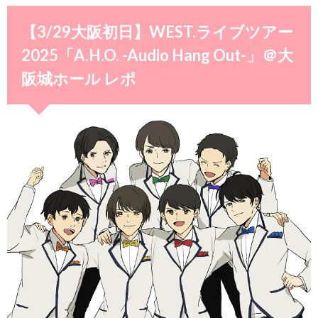
【3/29大阪初日】WEST.ライブツアー
2025「A.H.O. -Audio Hang Out-」＠大
阪城ホール レポ