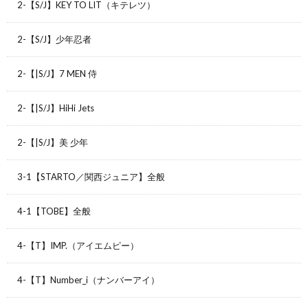
2-【S/J】KEY TO LIT（キテレツ）
2-【S/J】少年忍者
2-【|S/J】7 MEN 侍
2-【|S/J】HiHi Jets
2-【|S/J】美 少年
3-1【STARTO／関西ジュニア】全般
4-1【TOBE】全般
4-【T】IMP.（アイエムピー）
4-【T】Number_i（ナンバーアイ）