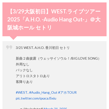
【3/29大阪初日】WEST.ライブツアー
2025「A.H.O. -Audio Hang Out-」＠大
阪城ホール セトリ
3/21 WEST. A.H.O. 香川初日 セトリ
新曲２曲披露（ウェッサイソウル！/BIG LOVE SONG）
外周なし
バックなし
アリトロスタトロあり
客降りあり
#WESTꓸ
#Audio_Hang_Out
#アホTOUR
pic.twitter.com/qxacaJSxiu
— ゥ (@wjpdptgd)
March 21, 2025