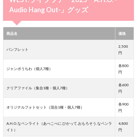
Audio Hang Out-」グッズ
商品名
価格
2,500
パンフレット
円
各800
ジャンボうちわ（個人7種）
円
各600
クリアファイル（集合1種・個人7種）
円
各900
オリジナルフォトセット（混合1種・個人7種）
円
A.H.O.なペンライト（あべこべに.ひかって.おもろそう.なペンラ
4,800
イト）
円