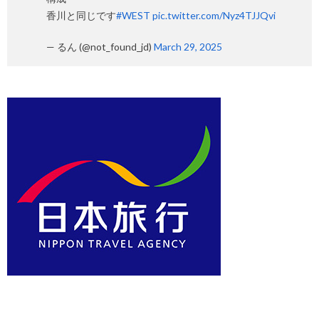
香川と同じです
#WEST
pic.twitter.com/Nyz4TJJQvi
— るん (@not_found_jd)
March 29, 2025