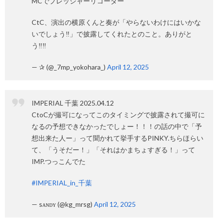
MCでプレッシャーリコーダー
CtC、演出の横原くんと奏が「やらないわけにはいかな
いでしょう‼️」で披露してくれたとのこと。ありがと
う‼️‼️
— ✰ (@_7mp_yokohara_)
April 12, 2025
IMPERIAL 千葉 2025.04.12
CtoCが撮可になってこのタイミングで披露されて撮可に
なるの予想できなかったでしょー！！！の話の中で「予
想出来た人ー」って聞かれて挙手するPINKY.ちらほらい
て、「うそだー！」「それはかまちょすぎる！」って
IMP.つっこんでた
#IMPERIAL_in_千葉
— sᴀɴᴅʏ (@kg_mrsg)
April 12, 2025