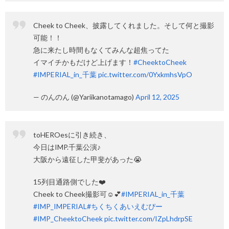
Cheek to Cheek、披露してくれました。そして何と撮影
可能！！
急に来たし時間もなくてみんな超焦ってた
イマイチかもだけど上げます！
#CheektoCheek
#IMPERIAL_in_千葉
pic.twitter.com/0YxkmhsVpO
— のんのん (@Yariikanotamago)
April 12, 2025
toHEROesに引き続き、
今日はIMP.千葉公演♪
大阪から遠征した甲斐があった😭
15列目通路側でした❤️
Cheek to Cheek撮影可☺️💕
#IMPERIAL_in_千葉
#IMP_IMPERIAL
#ちくちくあいえむぴー
#IMP_CheektoCheek
pic.twitter.com/IZpLhdrpSE