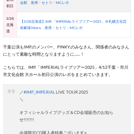
会館 座席・セトリ・MCレポ
初日
3/28
【3/28北海道】IMP.「IMPERIALライブツアー2025」＠札幌文化芸
北海
術劇場 hitaru 座席・セトリ・MCレポ
道
千葉公演もIMP.のメンバー、PINKY.のみなさん、関係者のみなさん
にとって素敵な時間となりますように……！
こちらでは、IMP.「IMPERIALライブツアー2025」4/12千葉・市川
市文化会館 大ホール初日公演のレポをまとめていきます。
／
#IMP_IMPERIAL
LIVE TOUR 2025
＼
オフィシャルライブグッズ＆CD会場販売のお知ら
せ!!!!!!!
会場限定CD購入者特典ございます⭐️