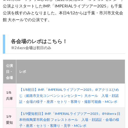
公演よりスタートしたIMP.「IMPERIALライブツアー2025」も千葉
公演を残すのみとなりました。本日4/12からは千葉・市川市文化会
館 大ホールでの公演です。
各会場のレポはこちら！
※2days会場は初日のみ
公演
日・
レポ
会場
【1/8初日】IMP.「IMPERIALライブツアー2025」＠アクリエひめ
1/8
じ（姫路市文化コンベンションセンター）大ホール 入場・顔認
兵庫
証・会場の様子・座席・セトリ・客降り・撮影可能曲・MCレポ
【1/9愛知初日】IMP.「IMPERIALライブツアー2025」＠Niterra 日
1/9
本特殊陶業市民会館 フォレストホール 入場・顔認証・会場の様
愛知
子・座席・セトリ・客降り・見学・MCレポ