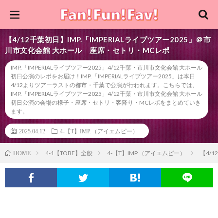
【4/12千葉初日】IMP.「IMPERIALライブツアー2025」＠市
川市文化会館 大ホール 座席・セトリ・MCレポ
IMP.「IMPERIALライブツアー2025」4/12千葉・市川市文化会館 大ホール
初日公演のレポをお届け！IMP.「IMPERIALライブツアー2025」は本日
4/12よりツアーラストの都市・千葉で公演が行われます。こちらでは、
IMP.「IMPERIALライブツアー2025」4/12千葉・市川市文化会館 大ホール
初日公演の会場の様子・座席・セトリ・客降り・MCレポをまとめていき
ます。
2025.04.12
4-【T】IMP.（アイエムピー）
4-1【TOBE】全般
4-【T】IMP.（アイエムピー）
【4/
HOME