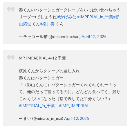
奏くんのバターシュガークレープをいっぱい食べちゃう
リーダー(でしょうね)
#かげみな
#IMPERIAL_in_千葉
#影
山拓也
くん
#松井奏
くん
— チャコール猫 (@dekanekochan)
April 12, 2025
MP. IMPAERIAL 4/12 千葉
横原くんからクレープの差し入れ
奏くんはバターシュガー
「（影山くんに）バターシュガーくれくれくれー！っ
て。俺のだって言ってるのに。どんどん食べてく。残り
これぐらいになった（指で表してた半分ぐらい？）
#IMPERIAL_in_千葉
#IMP_IMPERIAL
— まい (@minato_m_mai)
April 12, 2025