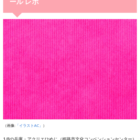
ール レポ
（画像:
「イラストAC」
）
1/8の兵庫・アクリエひめじ（姫路市文化コンベンションセンター）