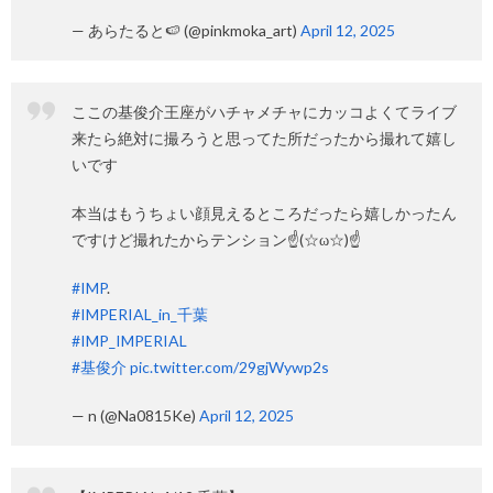
— あらたると🍉 (@pinkmoka_art)
April 12, 2025
ここの基俊介王座がハチャメチャにカッコよくてライブ
来たら絶対に撮ろうと思ってた所だったから撮れて嬉し
いです
本当はもうちょい顔見えるところだったら嬉しかったん
ですけど撮れたからテンション☝(☆ω☆)☝
#IMP
.
#IMPERIAL_in_千葉
#IMP_IMPERIAL
#基俊介
pic.twitter.com/29gjWywp2s
— n (@Na0815Ke)
April 12, 2025