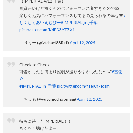
【IMPERIAL 4/12 千葉】
画質悪いけど椿くんのパフォーマンス良すぎたので👍
楽しく元気にパフォーマンスしてるの見られるの幸せ🧡
#
ちくちくあいえむぴー
#IMPERIAL_in_千葉
pic.twitter.com/KdB33ATZX1
— りりー (@Michael88Ririi)
April 12, 2025
Cheek to Cheek
可愛かったし何より照明が撮りやすかったな〜῀ᢦ῀
#基俊
介
#IMPERIAL_in_千葉
pic.twitter.com/fTeKh7Iqzm
— ちょも (@yuyumochotensai)
April 12, 2025
待ちに待ったIMPERIAL！！
ちくちく聴けたよー