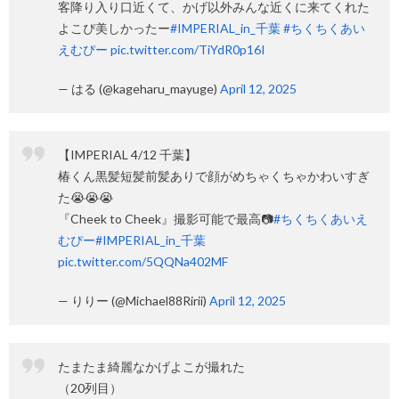
客降り入り口近くて、かげ以外みんな近くに来てくれた
よこぴ美しかったー
#IMPERIAL_in_千葉
#ちくちくあい
えむぴー
pic.twitter.com/TiYdR0p16I
— はる (@kageharu_mayuge)
April 12, 2025
【IMPERIAL 4/12 千葉】
椿くん黒髪短髪前髪ありで顔がめちゃくちゃかわいすぎ
た😭😭😭
『Cheek to Cheek』撮影可能で最高📷️
#ちくちくあいえ
むぴー
#IMPERIAL_in_千葉
pic.twitter.com/5QQNa402MF
— りりー (@Michael88Ririi)
April 12, 2025
たまたま綺麗なかげよこが撮れた
（20列目）