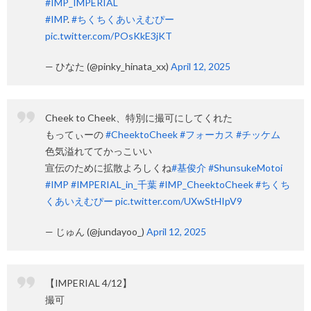
#IMP_IMPERIAL
#IMP
.
#ちくちくあいえむぴー
pic.twitter.com/POsKkE3jKT
— ひなた (@pinky_hinata_xx)
April 12, 2025
Cheek to Cheek、特別に撮可にしてくれた
もってぃーの
#CheektoCheek
#フォーカス
#チッケム
色気溢れててかっこいい
宣伝のために拡散よろしくね
#基俊介
#ShunsukeMotoi
#IMP
#IMPERIAL_in_千葉
#IMP_CheektoCheek
#ちくち
くあいえむぴー
pic.twitter.com/UXwStHIpV9
— じゅん (@jundayoo_)
April 12, 2025
【IMPERIAL 4/12】
撮可