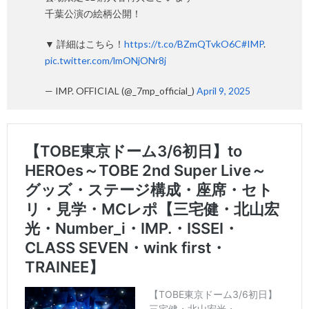
千葉公演の絵柄公開！
▼ 詳細はこちら！
https://t.co/BZmQTvkO6C
#IMP
.
pic.twitter.com/lmONjONr8j
— IMP. OFFICIAL (@_7mp_official_)
April 9, 2025