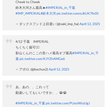
Cheek to Cheek
鈴木大河さん最高🔥
#IMPERIAL_in_千葉
#IMP_IMPERIAL
#鈴木大河
pic.twitter.com/uJkUK7fo05
— ダックスフンド上目遣い (@saki_imp_ha)
April 12, 2025
4/12 千葉 IMPERIAL
ちくちく撮可🙆‍♀️
影山くんのここの音ハメ最高オブ最高
#IMPERIAL_in_千
葉
pic.twitter.com/KJYZhAMGx6
— アポロ. (@bachux2)
April 12, 2025
あ、あの、、これって
勘違いしてもいいですか、、😭😭
#IMPERIAL_in_千葉
pic.twitter.com/PUxoWIuUgJ