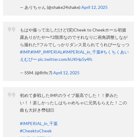
— ありちゃん (@shake24shake)
April 12, 2025
もはや撮って出しだけど(笑)Cheek to Cheekホール初披
露ありがたや〜‼️2階席なのでそれなりに画角調整しなが
ら撮れた‼️フルでしっかりダンス見られてうれぴーなっつ
#IMP
.
#IMP_IMPERIAL
#IMPERIAL_in_千葉
#ちくちくあい
えむぴー
pic.twitter.com/kUKHp5y4fc
— SSM. (@8tfic7)
April 12, 2025
初めて参戦したIMP.のライブ最高でした！！夢みた
い！！楽しかったしはちゃめちゃに元気もらえた！この
曲も大好き😳🙌🏻︎
#IMPERIAL_in_千葉
#CheektoCheek