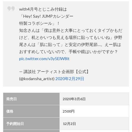
with4月号とじこみ付録は
「Hey! Say! JUMPカレンダー
特製コラボシール」！
知念さんは「僕は意外と大事にとっておくタイプかもだ
けど、机とかいつも見える場所に貼ってもいいね」伊野
尾さんは「肌に貼って」と安定の伊野尾節…。えー肌は
おすすめしていないので、手帳や鏡はいかがですか？
pic.twitter.com/v3y5ElW8it
— 講談社 アーティスト企画部【公式】
(@kodansha_artist)
2020年2月29日
発売日
2020年3月6日
価格
2500円
予約開始日
12月2日