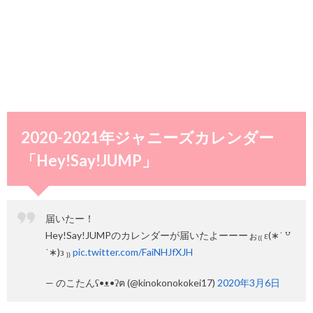
2020-2021年ジャニーズカレンダー
「Hey!Say!JUMP」
届いたー！
Hey!Say!JUMPのカレンダーが届いたよーーーぉ₍₍ ε(∗˙ ꒵
˙∗)з ₎₎
pic.twitter.com/FaiNHJfXJH
— のこたんʕ•ᴥ•ʔฅ (@kinokonokokei17)
2020年3月6日