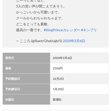
じーっと見てると、
5人の笑い声が聞こえてきそう。
かっこいいから可愛いまで、
クールからわちゃわちゃまで、
どこをとっても素敵。
最高の一冊です。
#KingPrinceカレンダー
#キンプリ
— こころ (@RaetrGfwbIajbI5)
2020年3月6日
発売日
2020年3月6日
価格
2500円
予約開始日
12月2日
予約締切日
1月20日
出版社
新潮社