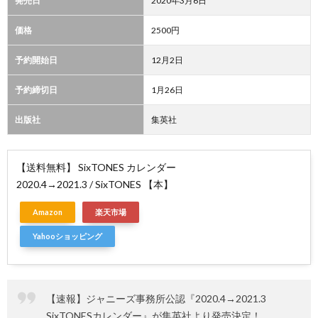
発売日
2020年3月6日
価格
2500円
予約開始日
12月2日
予約締切日
1月26日
出版社
集英社
【送料無料】 SixTONES カレンダー
2020.4→2021.3 / SixTONES 【本】
Amazon
楽天市場
Yahooショッピング
【速報】ジャニーズ事務所公認『2020.4→2021.3
SixTONESカレンダー』が集英社より発売決定！