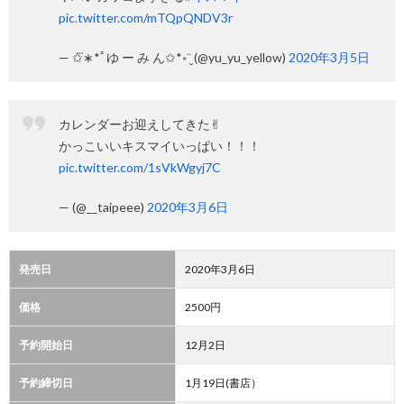
pic.twitter.com/mTQpQNDV3r
— ✩⃛∗*ﾟゆ ー み ん✩*॰¨̮ (@yu_yu_yellow)
2020年3月5日
カレンダーお迎えしてきた✌︎︎
かっこいいキスマイいっぱい！！！
pic.twitter.com/1sVkWgyj7C
— (@__taipeee)
2020年3月6日
発売日
2020年3月6日
価格
2500円
予約開始日
12月2日
予約締切日
1月19日(書店）