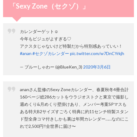
「Sexy Zone（セクゾ）」
カレンダーゲット☺︎
今年もビジュがよすぎる♡
アクスタじゃないけど特製だから特別感あっていい！
#anan
#セクゾカレンダー
pic.twitter.com/w7DnCYrkjh
— ブルーしゃわー (@BlueKen_3)
2020年3月6日
ananさん監修のSexy Zoneカレンダー、春夏秋冬4冊合計
160ページ総286カットをウラジオストクと東京で撮影し
週めくり&月めくり壁掛けあり、メンバー考案SPマスも
ある特大B2サイズすごろく特典に約11センチ特製スタン
ド型全身コマ付きしかも裏は年間カレンダー……なのにこ
れで2,500円‼️全世界に届け〜