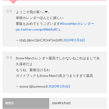
ようこそ我が家へ⸜❤︎⸝‍
単独カレンダーほんとに嬉しい
重版もおめでとうございます
#SnowManカレンダー
pic.twitter.com/gxWbk8y8Cs
— ゆぬ (@ncQinC3OnF1m2d9)
2020年3月6日
Snow Manカレンダー最高でしかないねこれはまじで永
久保存だよ
もうね、最後泣けるわ
ガイドブックもSnow Manの良さつまりすぎて最高
— yuvuy (@zumeyuri)
2020年3月6日
発売日
2020年3月6日