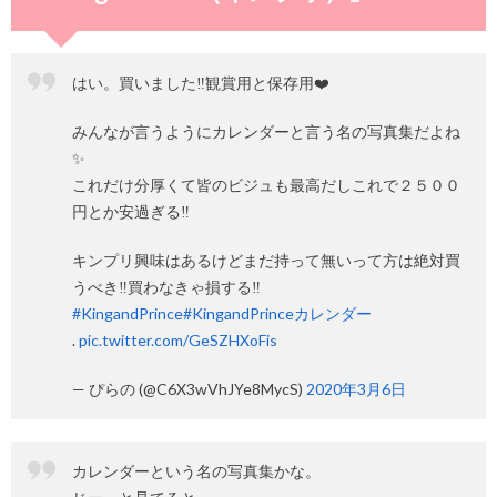
はい。買いました‼️観賞用と保存用❤️
みんなが言うようにカレンダーと言う名の写真集だよね
✨
これだけ分厚くて皆のビジュも最高だしこれで２５００
円とか安過ぎる‼️
キンプリ興味はあるけどまだ持って無いって方は絶対買
うべき‼️買わなきゃ損する‼️
#KingandPrince
#KingandPrinceカレンダー
.
pic.twitter.com/GeSZHXoFis
— ぴらの (@C6X3wVhJYe8MycS)
2020年3月6日
カレンダーという名の写真集かな。