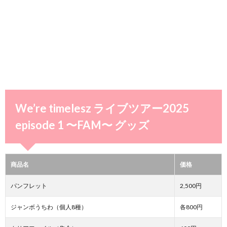
We’re timelesz ライブツアー2025
episode 1 〜FAM〜 グッズ
商品名
価格
パンフレット
2,500円
ジャンボうちわ（個人8種）
各800円