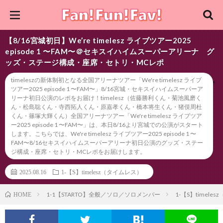
【8/16宮城初日】We’re timelesz ライブツアー2025
episode 1 〜FAM〜＠セキスイハイムスーパーアリーナ グ
ッズ・ステージ構成・座席・セトリ・MCレポ
timeleszの新体制初となる全国アリーナツアー「We're timelesz ライブ
ツアー2025 episode 1 〜FAM〜」8/16宮城・セキスイハイムスーパーア
リーナ初日公演のレポをお届け！timelesz（佐藤勝利くん・菊池風磨く
ん・松島聡くん・寺西拓人くん・原嘉孝くん・橋本将生くん・猪俣周杜
くん・篠塚大輝くん）全国アリーナツアー「We're timelesz ライブツア
ー2025 episode 1 〜FAM〜」は、本日8/16より宮城での公演がスタート
します。こちらでは、We're timelesz ライブツアー2025 episode 1 〜
FAM〜8/16セキスイハイムスーパーアリーナ初日公演のグッズ・ステー
ジ構成・座席・セトリ・MCレポをお届けします。
2025.08.16
1-【S】timelesz（タイムレス）
1-1【STARTO】全般／ソロ／ソロメンバー
1-【S】timele
HOME