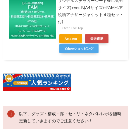
リジナルステッカーシートver. A(A4
サイズ)+ver. B(A4サイズ)+FAMペア
絵柄アナザージャケット４種セット
付)
Over The Top
Amazon
楽天市場
Yahooショッピング
以下、グッズ・構成・席・セトリ・ネタバレレポを随時
更新していきますのでご注意ください！