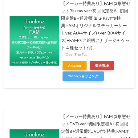
【メーカー特典あり】FAM (3形態セ
ットBlu-ray ver.:初回限定盤A+初回
限定盤B+通常盤)(Blu-Ray付)(特
典:FAMオリジナルステッカーシー
トver. A(A4サイズ)+ver. B(A4サイ
ズ)+FAMペア絵柄アナザージャケッ
ト４種セット付)
Over The Top
Amazon
楽天市場
Yahooショッピング
【メーカー特典あり】FAM (3形態セ
ットDVD ver.:初回限定盤A+初回限
定盤B+通常盤)(DVD付)(特典:FAMオ