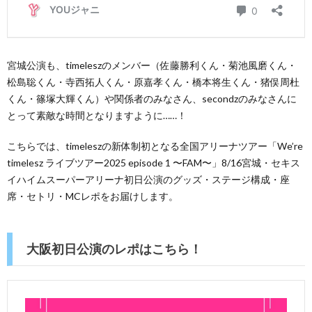
宮城公演も、timeleszのメンバー（佐藤勝利くん・菊池風磨くん・
松島聡くん・寺西拓人くん・原嘉孝くん・橋本将生くん・猪俣周杜
くん・篠塚大輝くん）や関係者のみなさん、secondzのみなさんに
とって素敵な時間となりますように……！
こちらでは、timeleszの新体制初となる全国アリーナツアー「We’re
timelesz ライブツアー2025 episode 1 〜FAM〜」8/16宮城・セキス
イハイムスーパーアリーナ初日公演のグッズ・ステージ構成・座
席・セトリ・MCレポをお届けします。
大阪初日公演のレポはこちら！