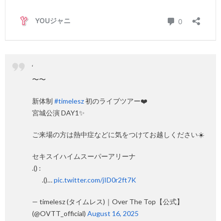
‘
〜〜
新体制
#timelesz
初のライブツアー❤️‍
宮城公演 DAY1✨
ご来場の方は熱中症などに気をつけてお越しください☀️
セキスイハイムスーパーアリーナ
️.() :
⠀⠀.()…
pic.twitter.com/jID0r2ft7K
— timelesz (タイムレス)｜Over The Top【公式】
(@OVTT_official)
August 16, 2025