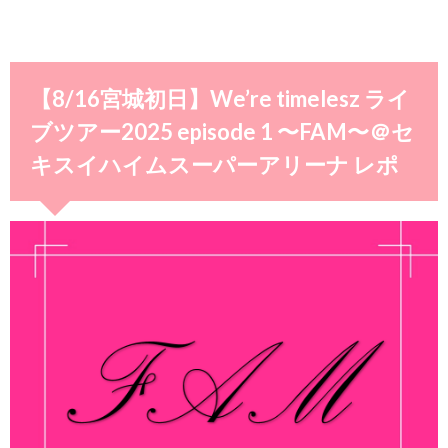
【8/16宮城初日】We’re timelesz ライ
ブツアー2025 episode 1 〜FAM〜＠セ
キスイハイムスーパーアリーナ レポ