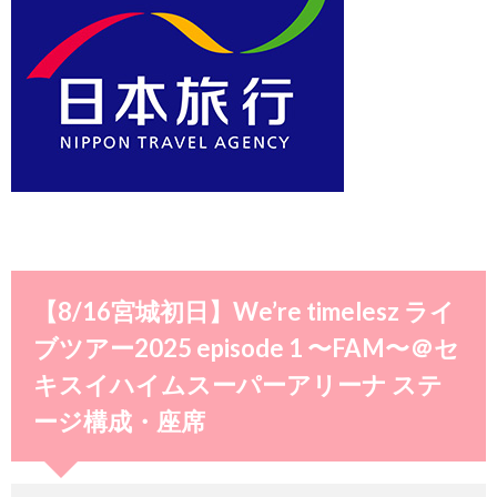
【8/16宮城初日】We’re timelesz ライ
ブツアー2025 episode 1 〜FAM〜＠セ
キスイハイムスーパーアリーナ ステ
ージ構成・座席