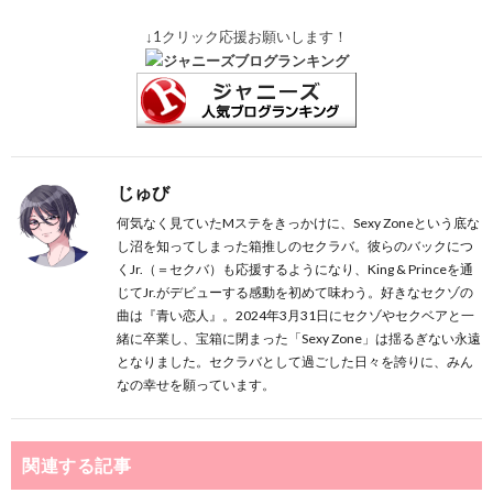
↓1クリック応援お願いします！
じゅび
何気なく見ていたMステをきっかけに、Sexy Zoneという底な
し沼を知ってしまった箱推しのセクラバ。彼らのバックにつ
くJr.（＝セクバ）も応援するようになり、King & Princeを通
じてJr.がデビューする感動を初めて味わう。好きなセクゾの
曲は『青い恋人』。2024年3月31日にセクゾやセクベアと一
緒に卒業し、宝箱に閉まった「Sexy Zone」は揺るぎない永遠
となりました。セクラバとして過ごした日々を誇りに、みん
なの幸せを願っています。
関連する記事