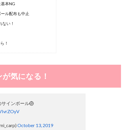
基本NG
ボール配布も中止
れない！
ちら！
ンが気になる！
のサインボール🏐
6VIvrZOyV
i_carp)
October 13, 2019