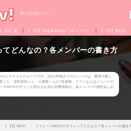
推し活応援サイト！
1-【S】嵐
1-【S】King＆Prince（キンプリ）
1-【S】WEST.
ンってどんなの？各メンバーの書き方
成されたアイドルグループです。2021年時点でのメンバーは、重岡大毅く
星くん・濵田崇裕くん・小瀧望くんの7名体制。ファンならばメンバーの
ーズWESTのサインが見れるお店の目撃情報や、各メンバーの個性あふれ
1-【S】WEST.
ジャニーズWESTのサインってどんなの？各メンバーの書き