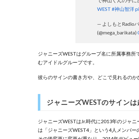
で神山くんの手に
WEST
#神山智洋
p
— よしもとRadio
(@mega_barikata)
ジャニーズWESTはグループ名に所属事務
むアイドルグループです。
彼らのサインの書き方や、どこで見れるのか
ジャニーズWESTのサインは
ジャニーズWESTはJr.時代に2013年の
は「ジャニーズWEST4」という4人メンバ
その後変更に変更が重なり、2014年デビュ