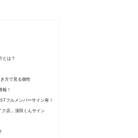
方とは？
！
書き方で見る個性
情報！
WESTフルメンバーサイン有！
イク店」濵田くんサイン
？