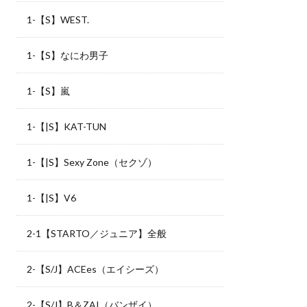
1-【S】WEST.
1-【S】なにわ男子
1-【S】嵐
1-【|S】KAT-TUN
1-【|S】Sexy Zone（セクゾ）
1-【|S】V6
2-1【STARTO／ジュニア】全般
2-【S/J】ACEes（エイシーズ）
2-【S/J】B＆ZAI（バンザイ）