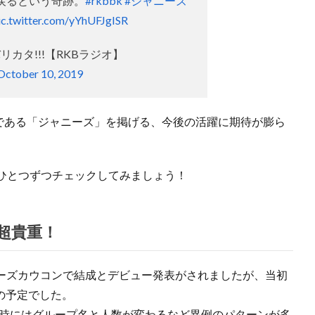
戻るという奇跡。
#rkbbk
#ジャニーズ
ic.twitter.com/yYhUFJgISR
バリカタ!!!【RKBラジオ】
October 10, 2019
所である「ジャニーズ」を掲げる、今後の活躍に期待が膨ら
ひとつずつチェックしてみましょう！
超貴重！
ジャニーズカウコンで結成とデビュー発表がされましたが、当初
ーの予定でした。
ー時にはグループ名と人数が変わるなど異例のパターンが多