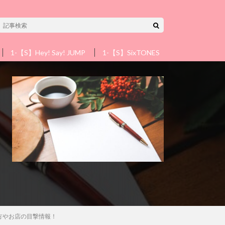
1-【S】Hey! Say! JUMP
1-【S】SixTONES
1-【S】Snow 
方やお店の目撃情報！