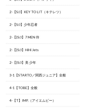
2-【S/J】KEY TO LIT（キテレツ）
2-【S/J】少年忍者
2-【|S/J】7 MEN 侍
2-【|S/J】HiHi Jets
2-【|S/J】美 少年
3-1【STARTO／関西ジュニア】全般
4-1【TOBE】全般
4-【T】IMP.（アイエムピー）