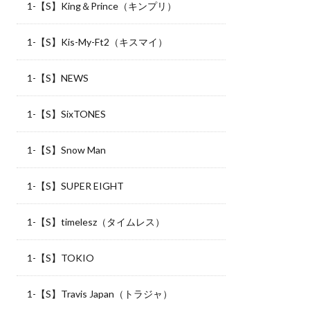
1-【S】King＆Prince（キンプリ）
1-【S】Kis-My-Ft2（キスマイ）
1-【S】NEWS
1-【S】SixTONES
1-【S】Snow Man
1-【S】SUPER EIGHT
1-【S】timelesz（タイムレス）
1-【S】TOKIO
1-【S】Travis Japan（トラジャ）