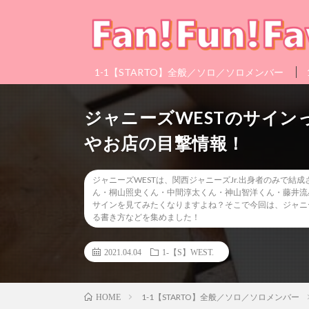
1-1【STARTO】全般／ソロ／ソロメンバー
ジャニーズWESTのサイ
やお店の目撃情報！
ジャニーズWESTは、関西ジャニーズJr.出身者のみで結
ん・桐山照史くん・中間淳太くん・神山智洋くん・藤井流
サインを見てみたくなりますよね？そこで今回は、ジャニ
る書き方などを集めました！
2021.04.04
1-【S】WEST.
1-1【STARTO】全般／ソロ／ソロメンバー
HOME