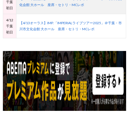
千葉
化会館 大ホール 座席・セトリ・MCレポ
初日
4/12
【4/13オーラス】IMP.「IMPERIALライブツアー2025」＠千葉・市
千葉
川市文化会館 大ホール 座席・セトリ・MCレポ
初日