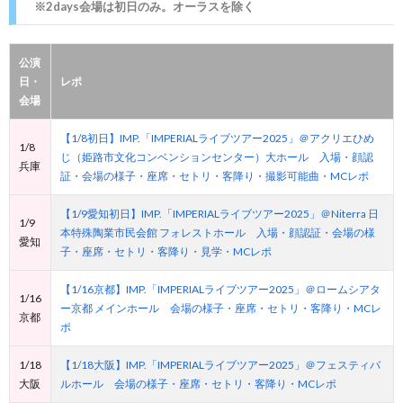
※2days会場は初日のみ。オーラスを除く
公演
日・
レポ
会場
【1/8初日】IMP.「IMPERIALライブツアー2025」＠アクリエひめ
1/8
じ（姫路市文化コンベンションセンター）大ホール 入場・顔認
兵庫
証・会場の様子・座席・セトリ・客降り・撮影可能曲・MCレポ
【1/9愛知初日】IMP.「IMPERIALライブツアー2025」＠Niterra 日
1/9
本特殊陶業市民会館 フォレストホール 入場・顔認証・会場の様
愛知
子・座席・セトリ・客降り・見学・MCレポ
【1/16京都】IMP.「IMPERIALライブツアー2025」＠ロームシアタ
1/16
ー京都 メインホール 会場の様子・座席・セトリ・客降り・MCレ
京都
ポ
1/18
【1/18大阪】IMP.「IMPERIALライブツアー2025」＠フェスティバ
大阪
ルホール 会場の様子・座席・セトリ・客降り・MCレポ