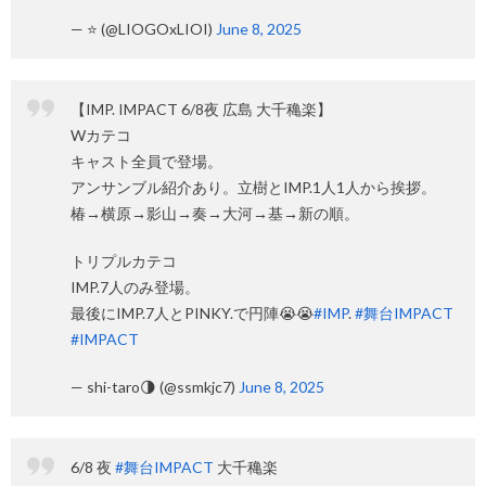
— ⭐ (@LIOGOxLIOI)
June 8, 2025
【IMP. IMPACT 6/8夜 広島 大千穐楽】
Wカテコ
キャスト全員で登場。
アンサンブル紹介あり。立樹とIMP.1人1人から挨拶。
椿→横原→影山→奏→大河→基→新の順。
トリプルカテコ
IMP.7人のみ登場。
最後にIMP.7人とPINKY.で円陣😭😭
#IMP
.
#舞台IMPACT
#IMPACT
— shi-taro🌗 (@ssmkjc7)
June 8, 2025
6/8 夜
#舞台IMPACT
大千穐楽