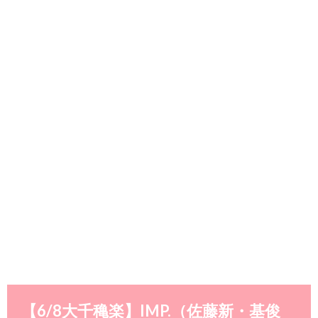
【6/8大千穐楽】IMP.（佐藤新・基俊