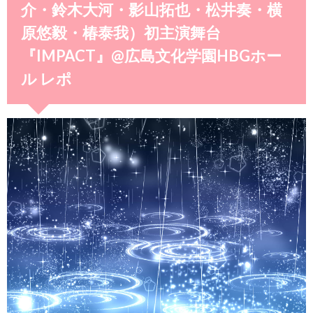
介・鈴木大河・影山拓也・松井奏・横
原悠毅・椿泰我）初主演舞台
『IMPACT』@広島文化学園HBGホー
ル レポ