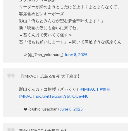
リーダーが締めようとしたけど上手くまとまらなくて、
客席含めピンキーポーズ
影山「俺らとみんなが望む夢全部叶えます！」
新「映画の僕にも会いに来てね」
→基くん肘で突いてて促す☺️
基「僕もお願いしまーす」←聞いて満足そうな横原くん
— ✰ (@_7mp_yokohara_)
June 8, 2025
【IMPACT 広島 6/8 夜 大千穐楽】
影山くんカテコ挨拶（ざっくり）
#IMPACT
#舞台
IMPACT
pic.twitter.com/s6trOUeyN0
— ❤️ (@shio_usachan)
June 8, 2025
舞台IMPACT大千穐楽 6/8