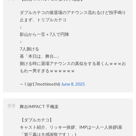
ダブルカテコの後退場のアナウンス流れるけど拍手鳴り
止まず、トリプルカテコ
↓
影山から一言＋7人で円陣
↓
7人捌ける
基「本日は、舞台…」
捌ける時に退場アナウンスの真似をする基くんｗｗｗお
もれー男すぎるｗｗｗｗｗｗ
— ﾐ (@17mothimothi)
June 8, 2025
舞台IMPACT 千穐楽
【ダブルカテコ】
キャスト紹介、リッキー挨拶、IMPは一人一人挨拶(基
「第三幕は大感謝祭です！」)