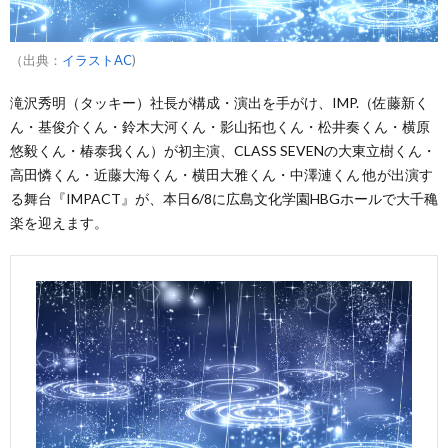
（出典：
イラストAC
)
滝沢秀明（タッキー）社長が構成・演出を手がけ、IMP.（佐藤新く
ん・基俊介くん・鈴木大河くん・影山拓也くん・松井奏くん・横原
悠毅くん・椿泰我くん）が初主演、CLASS SEVENの大東立樹くん・
高田憐くん・近藤大海くん・横田大雅くん・中澤漣くん 他が出演す
る舞台『IMPACT』が、本日6/8に広島文化学園HBGホールで大千穐
楽を迎えます。