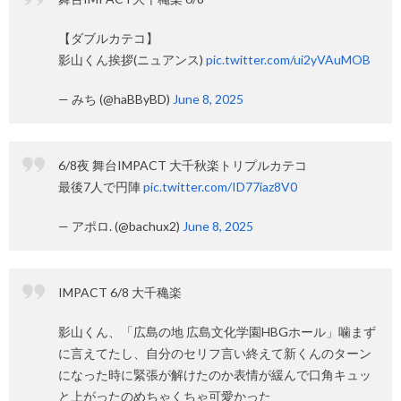
【ダブルカテコ】
影山くん挨拶(ニュアンス)
pic.twitter.com/ui2yVAuMOB
— みち (@haBByBD)
June 8, 2025
6/8夜 舞台IMPACT 大千秋楽トリプルカテコ
最後7人で円陣
pic.twitter.com/ID77iaz8V0
— アポロ. (@bachux2)
June 8, 2025
IMPACT 6/8 大千穐楽
影山くん、「広島の地 広島文化学園HBGホール」噛まず
に言えてたし、自分のセリフ言い終えて新くんのターン
になった時に緊張が解けたのか表情が緩んで口角キュッ
と上がったのめちゃくちゃ可愛かった