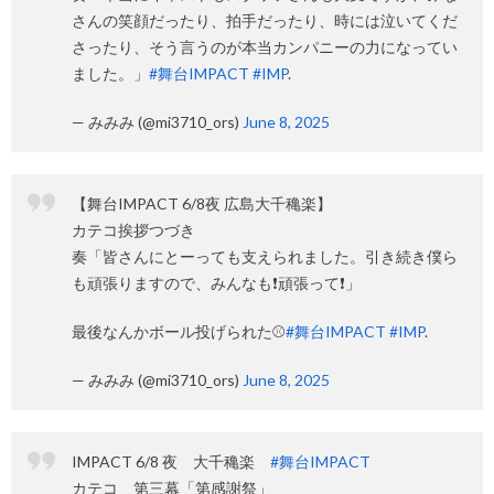
さんの笑顔だったり、拍手だったり、時には泣いてくだ
さったり、そう言うのが本当カンパニーの力になってい
ました。」
#舞台IMPACT
#IMP
.
— みみみ (@mi3710_ors)
June 8, 2025
【舞台IMPACT 6/8夜 広島大千穐楽】
カテコ挨拶つづき
奏「皆さんにとーっても支えられました。引き続き僕ら
も頑張りますので、みんなも❗️頑張って❗️」
最後なんかボール投げられた⚾️
#舞台IMPACT
#IMP
.
— みみみ (@mi3710_ors)
June 8, 2025
IMPACT 6/8 夜 大千穐楽
#舞台IMPACT
カテコ 第三幕「第感謝祭」