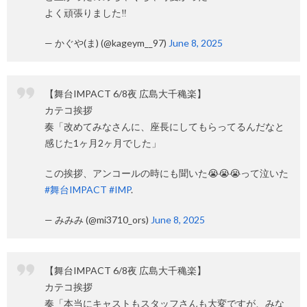
よく頑張りました‼️
— かぐや(ま) (@kageym__97)
June 8, 2025
【舞台IMPACT 6/8夜 広島大千穐楽】
カテコ挨拶
奏「改めてみなさんに、座長にしてもらってるんだなと
感じた1ヶ月2ヶ月でした」
この挨拶、アンコールの時にも聞いた😭😭😭って泣いた
#舞台IMPACT
#IMP
.
— みみみ (@mi3710_ors)
June 8, 2025
【舞台IMPACT 6/8夜 広島大千穐楽】
カテコ挨拶
奏「本当にキャストもスタッフさんも大変ですが、みな