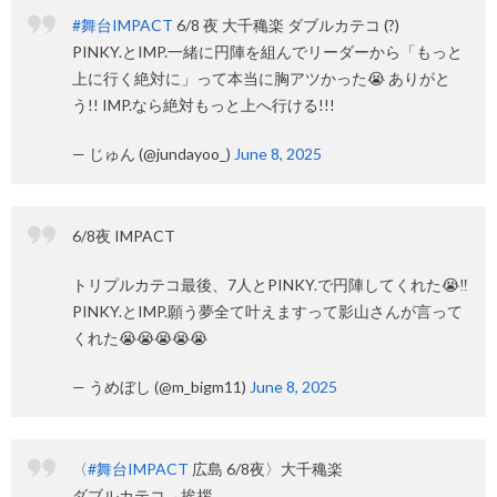
#舞台IMPACT
6/8 夜 大千穐楽 ダブルカテコ (?)
PINKY.とIMP.一緒に円陣を組んでリーダーから「もっと
上に行く絶対に」って本当に胸アツかった😭 ありがと
う!! IMP.なら絶対もっと上へ行ける!!!
— じゅん (@jundayoo_)
June 8, 2025
6/8夜 IMPACT
トリプルカテコ最後、7人とPINKY.で円陣してくれた😭‼️
PINKY.とIMP.願う夢全て叶えますって影山さんが言って
くれた😭😭😭😭😭
— うめぼし (@m_bigm11)
June 8, 2025
〈
#舞台IMPACT
広島 6/8夜〉大千穐楽
ダブルカテコ→挨拶