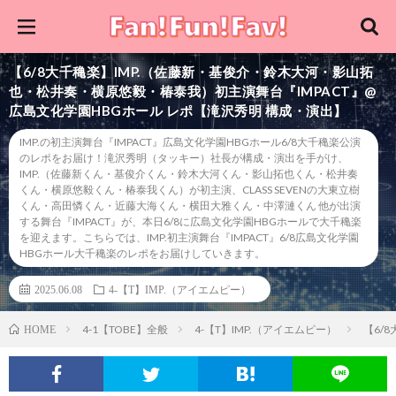
【6/8大千穐楽】IMP.（佐藤新・基俊介・鈴木大河・影山拓
也・松井奏・横原悠毅・椿泰我）初主演舞台『IMPACT』@
広島文化学園HBGホール レポ【滝沢秀明 構成・演出】
IMP.の初主演舞台『IMPACT』広島文化学園HBGホール6/8大千穐楽公演
のレポをお届け！滝沢秀明（タッキー）社長が構成・演出を手がけ、
IMP.（佐藤新くん・基俊介くん・鈴木大河くん・影山拓也くん・松井奏
くん・横原悠毅くん・椿泰我くん）が初主演、CLASS SEVENの大東立樹
くん・高田憐くん・近藤大海くん・横田大雅くん・中澤漣くん 他が出演
する舞台『IMPACT』が、本日6/8に広島文化学園HBGホールで大千穐楽
を迎えます。こちらでは、IMP.初主演舞台『IMPACT』6/8広島文化学園
HBGホール大千穐楽のレポをお届けしていきます。
2025.06.08
4-【T】IMP.（アイエムピー）
4-1【TOBE】全般
4-【T】IMP.（アイエムピー）
【6/
HOME