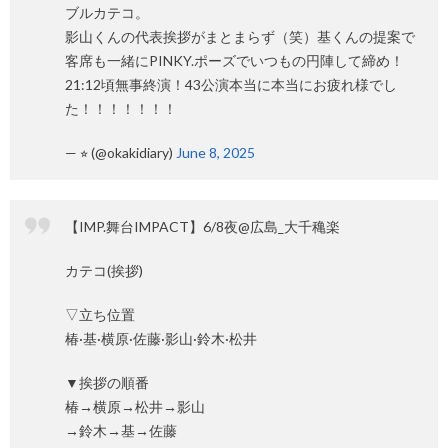
ブルカテコ。
影山くんの代表挨拶がまとまらず（笑）基くんの提案で
客席も一緒にPINKY.ポーズでいつもの円陣して締め！
21:12頃無事終演！43公演本当に本当にお疲れ様でし
た！！！！！！！
— ⭐︎ (@okakidiary)
June 8, 2025
【IMP.舞台IMPACT】6/8夜@広島_大千穐楽
カテコ(挨拶)
▽立ち位置
椿·基·横原·佐藤·影山·鈴木·松井
▼挨拶の順番
椿→横原→松井→影山
→鈴木→基→佐藤