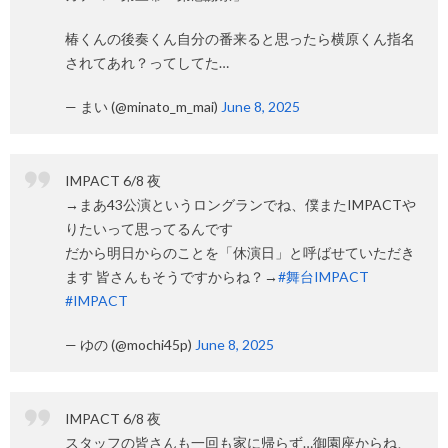
椿くんの後奏くん自分の番来ると思ったら横原くん指名
されてあれ？ってしてた…
— まい (@minato_m_mai)
June 8, 2025
IMPACT 6/8 夜
→まあ43公演というロングランでね、僕またIMPACTや
りたいって思ってるんです
だから明日からのことを「休演日」と呼ばせていただき
ます 皆さんもそうですからね？→
#舞台IMPACT
#IMPACT
— ゆの (@mochi45p)
June 8, 2025
IMPACT 6/8 夜
スタッフの皆さんも一回も家に帰らず…御園座からね、