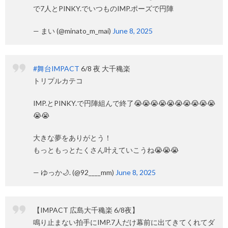
で7人とPINKY.でいつものIMP.ポーズで円陣
— まい (@minato_m_mai)
June 8, 2025
#舞台IMPACT
6/8 夜 大千穐楽
トリプルカテコ
IMP.とPINKY.で円陣組んで終了😭😭😭😭😭😭😭😭😭😭
😭😭
大きな夢をありがとう！
もっともっとたくさん叶えていこうね😭😭😭
— ゆっか🌙. (@92____mm)
June 8, 2025
【IMPACT 広島大千穐楽 6/8夜】
鳴り止まない拍手にIMP.7人だけ幕前に出てきてくれてダ