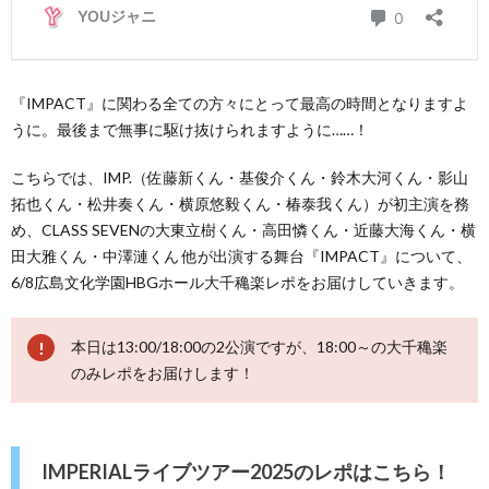
『IMPACT』に関わる全ての方々にとって最高の時間となりますよ
うに。最後まで無事に駆け抜けられますように……！
こちらでは、IMP.（佐藤新くん・基俊介くん・鈴木大河くん・影山
拓也くん・松井奏くん・横原悠毅くん・椿泰我くん）が初主演を務
め、CLASS SEVENの大東立樹くん・高田憐くん・近藤大海くん・横
田大雅くん・中澤漣くん 他が出演する舞台『IMPACT』について、
6/8広島文化学園HBGホール大千穐楽レポをお届けしていきます。
本日は13:00/18:00の2公演ですが、18:00～の大千穐楽
のみレポをお届けします！
IMPERIALライブツアー2025のレポはこちら！