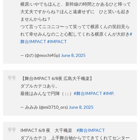
横原:いやでもほんと、新幹線の時間とかあるひと帰って
大丈夫ですからね？ほんと遠慮せずに ひと笑いも起き
ませんからね？
つて言ってニコニコ〜って笑ってて横原くんの笑顔見ら
れて幸せみんなのこと心配してくれる横原くんが大好き
#
舞台IMPACT
#IMPACT
— ゆの (@mochi45p)
June 8, 2025
【舞台IMPACT 6/8夜 広島大千穐楽】
ダブルカテコあり。
最後はみんなで円陣（ ; ; ）
#舞台IMPACT
#IMP
.
— みみみ (@mi3710_ors)
June 8, 2025
IMPACT 6/8 夜 大千穐楽
#舞台IMPACT
ダブルカテコ 上手舞台袖からでてきてくれてセンター