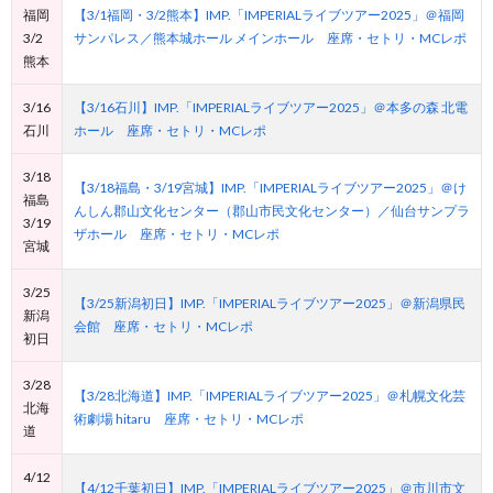
福岡
【3/1福岡・3/2熊本】IMP.「IMPERIALライブツアー2025」＠福岡
3/2
サンパレス／熊本城ホール メインホール 座席・セトリ・MCレポ
熊本
3/16
【3/16石川】IMP.「IMPERIALライブツアー2025」＠本多の森 北電
石川
ホール 座席・セトリ・MCレポ
3/18
【3/18福島・3/19宮城】IMP.「IMPERIALライブツアー2025」＠け
福島
んしん郡山文化センター（郡山市民文化センター）／仙台サンプラ
3/19
ザホール 座席・セトリ・MCレポ
宮城
3/25
【3/25新潟初日】IMP.「IMPERIALライブツアー2025」＠新潟県民
新潟
会館 座席・セトリ・MCレポ
初日
3/28
【3/28北海道】IMP.「IMPERIALライブツアー2025」＠札幌文化芸
北海
術劇場 hitaru 座席・セトリ・MCレポ
道
4/12
【4/12千葉初日】IMP.「IMPERIALライブツアー2025」＠市川市文