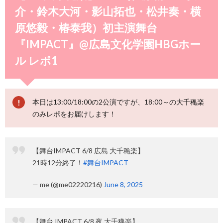
介・鈴木大河・影山拓也・松井奏・横
原悠毅・椿泰我）初主演舞台
『IMPACT』@広島文化学園HBGホー
ル レポ1
本日は13:00/18:00の2公演ですが、18:00～の大千穐楽
のみレポをお届けします！
【舞台IMPACT 6/8 広島 大千穐楽】
21時12分終了！
#舞台IMPACT
— me (@me02220216)
June 8, 2025
【舞台 IMPACT 6/8 夜 大千穐楽】