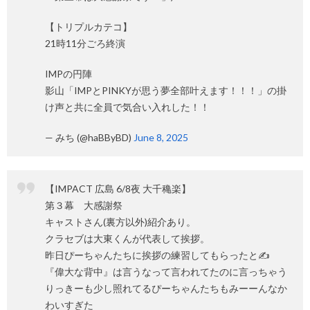
【トリプルカテコ】
21時11分ごろ終演
IMPの円陣
影山「IMPとPINKYが思う夢全部叶えます！！！」の掛
け声と共に全員で気合い入れした！！
— みち (@haBByBD)
June 8, 2025
【IMPACT 広島 6/8夜 大千穐楽】
第３幕 大感謝祭
キャストさん(裏方以外)紹介あり。
クラセブは大東くんが代表して挨拶。
昨日ぴーちゃんたちに挨拶の練習してもらったと✍️
『偉大な背中』は言うなって言われてたのに言っちゃう
りっきーも少し照れてるぴーちゃんたちもみーーんなか
わいすぎた