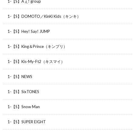
1-【S】Aぇ! group
1-【S】DOMOTO／KinKi Kids（キンキ）
1-【S】Hey! Say! JUMP
1-【S】King＆Prince（キンプリ）
1-【S】Kis-My-Ft2（キスマイ）
1-【S】NEWS
1-【S】SixTONES
1-【S】Snow Man
1-【S】SUPER EIGHT