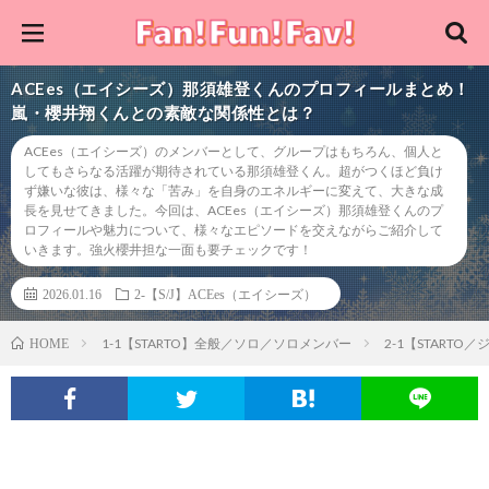
ACEes（エイシーズ）那須雄登くんのプロフィールまとめ！
嵐・櫻井翔くんとの素敵な関係性とは？
ACEes（エイシーズ）のメンバーとして、グループはもちろん、個人と
してもさらなる活躍が期待されている那須雄登くん。超がつくほど負け
ず嫌いな彼は、様々な「苦み」を自身のエネルギーに変えて、大きな成
長を見せてきました。今回は、ACEes（エイシーズ）那須雄登くんのプ
ロフィールや魅力について、様々なエピソードを交えながらご紹介して
いきます。強火櫻井担な一面も要チェックです！
2026.01.16
2-【S/J】ACEes（エイシーズ）
1-1【STARTO】全般／ソロ／ソロメンバー
2-1【STARTO
HOME