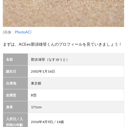
(画像：
PhotoAC
)
まずは、ACEes那須雄登くんのプロフィールを見ていきましょう！
名前
那須 雄登（なす ゆうと）
誕生日
2002年1月16日
出身地
東京都
血液型
B型
身長
171cm
入所日／入
2016年4月9日／14歳
所時の年齢