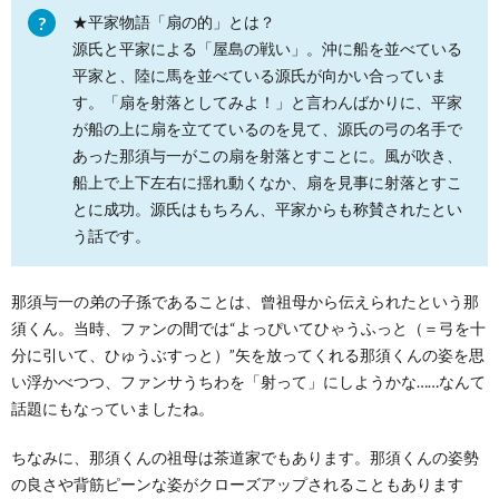
★平家物語「扇の的」とは？
源氏と平家による「屋島の戦い」。沖に船を並べている
平家と、陸に馬を並べている源氏が向かい合っていま
す。「扇を射落としてみよ！」と言わんばかりに、平家
が船の上に扇を立てているのを見て、源氏の弓の名手で
あった那須与一がこの扇を射落とすことに。風が吹き、
船上で上下左右に揺れ動くなか、扇を見事に射落とすこ
とに成功。源氏はもちろん、平家からも称賛されたとい
う話です。
那須与一の弟の子孫であることは、曾祖母から伝えられたという那
須くん。当時、ファンの間では“よっぴいてひゃうふっと（＝弓を十
分に引いて、ひゅうぶすっと）”矢を放ってくれる那須くんの姿を思
い浮かべつつ、ファンサうちわを「射って」にしようかな……なんて
話題にもなっていましたね。
ちなみに、那須くんの祖母は茶道家でもあります。那須くんの姿勢
の良さや背筋ピーンな姿がクローズアップされることもあります