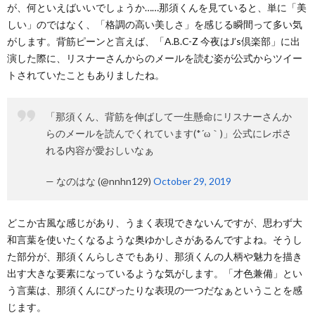
が、何といえばいいでしょうか……那須くんを見ていると、単に「美
しい」のではなく、「格調の高い美しさ」を感じる瞬間って多い気
がします。背筋ピーンと言えば、「A.B.C-Z 今夜はJ’s倶楽部」に出
演した際に、リスナーさんからのメールを読む姿が公式からツイー
トされていたこともありましたね。
「那須くん、背筋を伸ばして一生懸命にリスナーさんか
らのメールを読んでくれています(*´ω｀)」公式にレポさ
れる内容が愛おしいなぁ
— なのはな (@nnhn129)
October 29, 2019
どこか古風な感じがあり、うまく表現できないんですが、思わず大
和言葉を使いたくなるような奥ゆかしさがあるんですよね。そうし
た部分が、那須くんらしさでもあり、那須くんの人柄や魅力を描き
出す大きな要素になっているような気がします。「才色兼備」とい
う言葉は、那須くんにぴったりな表現の一つだなぁということを感
じます。