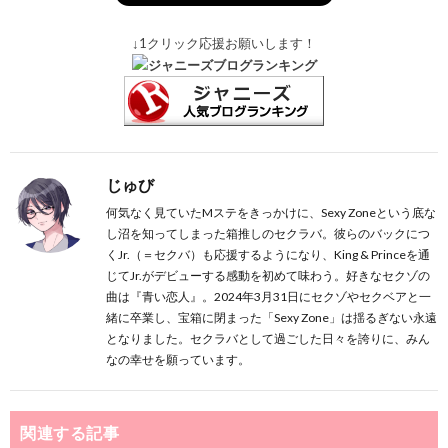
↓1クリック応援お願いします！
じゅび
何気なく見ていたMステをきっかけに、Sexy Zoneという底な
し沼を知ってしまった箱推しのセクラバ。彼らのバックにつ
くJr.（＝セクバ）も応援するようになり、King & Princeを通
じてJr.がデビューする感動を初めて味わう。好きなセクゾの
曲は『青い恋人』。2024年3月31日にセクゾやセクベアと一
緒に卒業し、宝箱に閉まった「Sexy Zone」は揺るぎない永遠
となりました。セクラバとして過ごした日々を誇りに、みん
なの幸せを願っています。
関連する記事