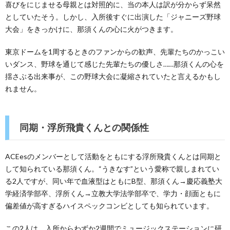
喜びをにじませる母親とは対照的に、当の本人は訳が分からず呆然
としていたそう。しかし、入所後すぐに出演した「ジャニーズ野球
大会」をきっかけに、那須くんの心に火がつきます。
東京ドームを1周するときのファンからの歓声、先輩たちのかっこい
いダンス、野球を通じて感じた先輩たちの優しさ……那須くんの心を
揺さぶる出来事が、この野球大会に凝縮されていたと言えるかもし
れません。
同期・浮所飛貴くんとの関係性
ACEesのメンバーとして活動をともにする浮所飛貴くんとは同期と
して知られている那須くん。“うきなす”という愛称で親しまれてい
る2人ですが、同い年で血液型はともにB型、那須くん→慶応義塾大
学経済学部卒、浮所くん→立教大学法学部卒で、学力・顔面ともに
偏差値が高すぎるハイスペックコンビとしても知られています。
この2人は、入所からわずか2週間でミュージックステーションに研