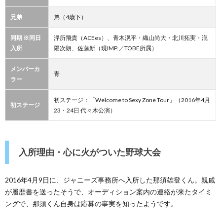
兄弟
弟（4歳下）
同期 ※同日
浮所飛貴（ACEes）、青木滉平・織山尚大・北川拓実・瀧
入所
陽次朗、佐藤新（現IMP.／TOBE所属）
メンバーカ
青
ラー
初ステージ：「Welcome to Sexy Zone Tour」（2016年4月
初ステージ
23・24日 代々木公演）
入所理由・心に火がついた野球大会
2016年4月9日に、ジャニーズ事務所へ入所した那須雄登くん。親戚
が履歴書を送ったそうで、オーディション案内の連絡が来たタイミ
ングで、那須くん自身は応募の事実を知ったようです。