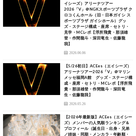
イシーズ）アリーナツアー
2026「V」＠NGKスポーツプラザ ク
ロコくんホール（旧・日本ガイシ ス
ポーツプラザ ガイシホール）グッ
ズ・ステージ構成・座席・セトリ・
見学・MCレポ【浮所飛貴・那須雄
登・作間龍斗・深田竜生・佐藤龍
我】
2026.06.06
【5/26初日】ACEes（エイシーズ）
アリーナツアー2026「V」＠マリン
メッセ福岡A館 グッズ・ステージ構
成・座席・セトリ・MCレポ【浮所飛
貴・那須雄登・作間龍斗・深田竜
生・佐藤龍我】
2026.05.26
【2026年最新版】ACEes（エイシー
ズ）メンバーの人気順ランキング＆
プロフィール（誕生日・出身・兄弟
／姉妹・同期・メンカラ・年齢順・