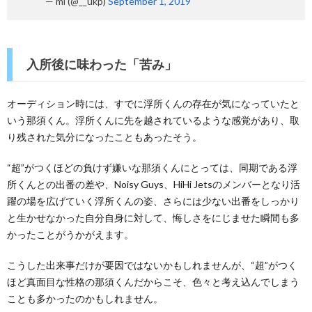
— mi (@__ukp)
September 1, 2019
入所後に味わった「苦み」
オーディション時には、すでに浮所くんの存在が気になっていたと
いう那須くん。浮所くんに先を越されているような感覚があり、取
り残された気分になったこともあったそう。
“超”がつくほどの負けず嫌いな那須くんにとっては、同期である浮
所くんとの出番の差や、Noisy Guys、HiHi Jetsのメンバーとなり活
躍の場を広げていく浮所くんの姿、さらには少ない出番をしっかり
と生かせなかった自分自身に対して、悔しさをにじませた瞬間も多
かったことがうかがえます。
こうした出来事だけが要因ではないかもしれませんが、“超”がつく
ほど真面目な性格の那須くんだからこそ、色々と考え込んでしまう
ことも多かったのかもしれません。