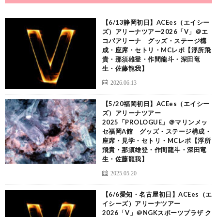
【6/13静岡初日】ACEes（エイシー
ズ）アリーナツアー2026「V」＠エ
コパアリーナ グッズ・ステージ構
成・座席・セトリ・MCレポ【浮所飛
貴・那須雄登・作間龍斗・深田竜
生・佐藤龍我】
2026.06.13
【5/20福岡初日】ACEes（エイシー
ズ）アリーナツアー
2025「PROLOGUE」＠マリンメッ
セ福岡A館 グッズ・ステージ構成・
座席・見学・セトリ・MCレポ【浮所
飛貴・那須雄登・作間龍斗・深田竜
生・佐藤龍我】
2025.05.20
【6/6愛知・名古屋初日】ACEes（エ
イシーズ）アリーナツアー
2026「V」＠NGKスポーツプラザ ク