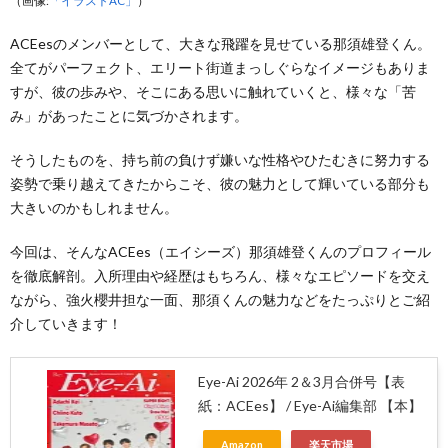
ACEesのメンバーとして、大きな飛躍を見せている那須雄登くん。
全てがパーフェクト、エリート街道まっしぐらなイメージもありま
すが、彼の歩みや、そこにある思いに触れていくと、様々な「苦
み」があったことに気づかされます。
そうしたものを、持ち前の負けず嫌いな性格やひたむきに努力する
姿勢で乗り越えてきたからこそ、彼の魅力として輝いている部分も
大きいのかもしれません。
今回は、そんなACEes（エイシーズ）那須雄登くんのプロフィール
を徹底解剖。入所理由や経歴はもちろん、様々なエピソードを交え
ながら、強火櫻井担な一面、那須くんの魅力などをたっぷりとご紹
介していきます！
Eye-Ai 2026年 2＆3月合併号【表
紙：ACEes】 / Eye-Ai編集部 【本】
Amazon
楽天市場