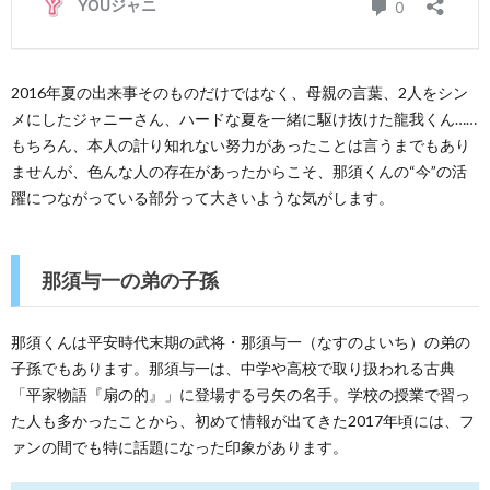
2016年夏の出来事そのものだけではなく、母親の言葉、2人をシン
メにしたジャニーさん、ハードな夏を一緒に駆け抜けた龍我くん……
もちろん、本人の計り知れない努力があったことは言うまでもあり
ませんが、色んな人の存在があったからこそ、那須くんの“今”の活
躍につながっている部分って大きいような気がします。
那須与一の弟の子孫
那須くんは平安時代末期の武将・那須与一（なすのよいち）の弟の
子孫でもあります。那須与一は、中学や高校で取り扱われる古典
「平家物語『扇の的』」に登場する弓矢の名手。学校の授業で習っ
た人も多かったことから、初めて情報が出てきた2017年頃には、フ
ァンの間でも特に話題になった印象があります。