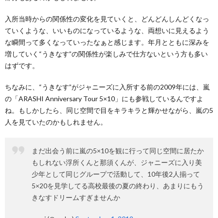
入所当時からの関係性の変化を見ていくと、どんどんしんどくなっ
ていくような、いいものになっているような、両想いに見えるよう
な瞬間って多くなっていったなぁと感じます。年月とともに深みを
増していく“うきなす”の関係性が楽しみで仕方ないという方も多い
はずです。
ちなみに、“うきなす”がジャニーズに入所する前の2009年には、嵐
の「ARASHI Anniversary Tour 5×10」にも参戦しているんですよ
ね。もしかしたら、同じ空間で目をキラキラと輝かせながら、嵐の5
人を見ていたのかもしれません。
まだ出会う前に嵐の5×10を観に行って同じ空間に居たか
もしれない浮所くんと那須くんが、ジャニーズに入り美
少年として同じグループで活動して、10年後2人揃って
5×20を見学してる高校最後の夏の終わり、あまりにもう
きなすドリームすぎませんか