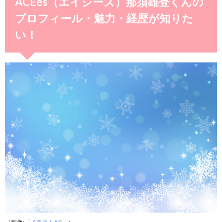
ACEes（エイシーズ）那須雄登くんの
プロフィール・魅力・経歴が知りた
い！
（画像:
「イラストAC」
）