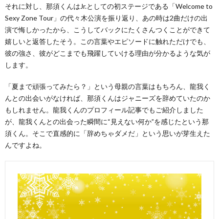
それに対し、那須くんはJr.としての初ステージである「Welcome to
Sexy Zone Tour」の代々木公演を振り返り、あの時は2曲だけの出
演で悔しかったから、こうしてバックにたくさんつくことができて
嬉しいと返答したそう。この言葉やエピソードに触れただけでも、
彼の強さ、彼がどこまでも飛躍していける理由が分かるような気が
します。
「夏まで頑張ってみたら？」という母親の言葉はもちろん、龍我く
んとの出会いがなければ、那須くんはジャニーズを辞めていたのか
もしれません。龍我くんのプロフィール記事でもご紹介しました
が、龍我くんとの出会った瞬間に“見えない何か”を感じたという那
須くん。そこで直感的に「辞めちゃダメだ」という思いが芽生えた
んですよね。