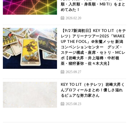
順・入所順・身長順・MBTI）をまと
めてみた！
2026.02.20
【9/27新潟初日】KEY TO LIT（キテ
レツ）アリーナツアー2025「WAKE
UP THE FOOL」＠朱鷺メッセ 新潟
コンベンションセンター グッズ・
ステージ構成・座席・セトリ・MCレ
ポ【岩﨑大昇・井上瑞稀・中村嶺
亜・猪狩蒼弥・佐々木大光】
2025.09.27
KEY TO LIT（キテレツ）岩﨑大昇く
んプロフィールまとめ！優しさ溢れ
るピュアな努力家さん
2025.08.23