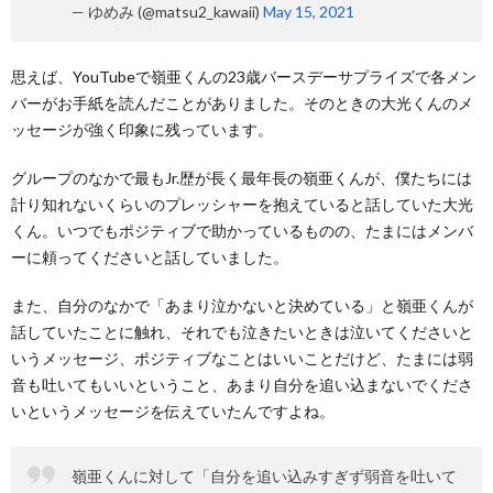
— ゆめみ (@matsu2_kawaii)
May 15, 2021
思えば、YouTubeで嶺亜くんの23歳バースデーサプライズで各メン
バーがお手紙を読んだことがありました。そのときの大光くんのメ
ッセージが強く印象に残っています。
グループのなかで最もJr.歴が長く最年長の嶺亜くんが、僕たちには
計り知れないくらいのプレッシャーを抱えていると話していた大光
くん。いつでもポジティブで助かっているものの、たまにはメンバ
ーに頼ってくださいと話していました。
また、自分のなかで「あまり泣かないと決めている」と嶺亜くんが
話していたことに触れ、それでも泣きたいときは泣いてくださいと
いうメッセージ、ポジティブなことはいいことだけど、たまには弱
音も吐いてもいいということ、あまり自分を追い込まないでくださ
いというメッセージを伝えていたんですよね。
嶺亜くんに対して「自分を追い込みすぎず弱音を吐いて