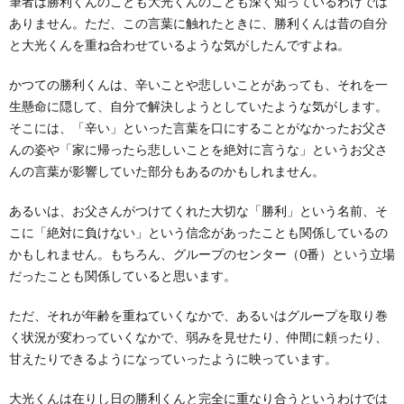
筆者は勝利くんのことも大光くんのことも深く知っているわけでは
ありません。ただ、この言葉に触れたときに、勝利くんは昔の自分
と大光くんを重ね合わせているような気がしたんですよね。
かつての勝利くんは、辛いことや悲しいことがあっても、それを一
生懸命に隠して、自分で解決しようとしていたような気がします。
そこには、「辛い」といった言葉を口にすることがなかったお父さ
んの姿や「家に帰ったら悲しいことを絶対に言うな」というお父さ
んの言葉が影響していた部分もあるのかもしれません。
あるいは、お父さんがつけてくれた大切な「勝利」という名前、そ
こに「絶対に負けない」という信念があったことも関係しているの
かもしれません。もちろん、グループのセンター（0番）という立場
だったことも関係していると思います。
ただ、それが年齢を重ねていくなかで、あるいはグループを取り巻
く状況が変わっていくなかで、弱みを見せたり、仲間に頼ったり、
甘えたりできるようになっていったように映っています。
大光くんは在りし日の勝利くんと完全に重なり合うというわけでは