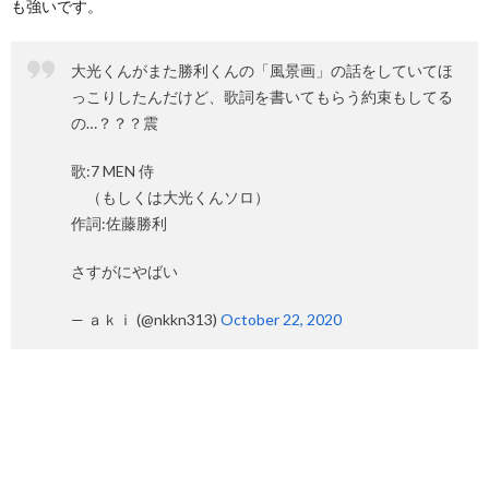
も強いです。
大光くんがまた勝利くんの「風景画」の話をしていてほ
っこりしたんだけど、歌詞を書いてもらう約束もしてる
の…？？？震
歌:7 MEN 侍
（もしくは大光くんソロ）
作詞:佐藤勝利
さすがにやばい
— ａｋｉ (@nkkn313)
October 22, 2020