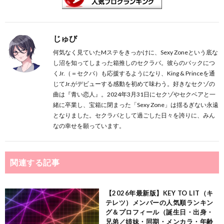
じゅび
何気なく見ていたMステをきっかけに、Sexy Zoneという底な
し沼を知ってしまった箱推しのセクラバ。彼らのバックにつ
くJr.（＝セクバ）も応援するようになり、King & Princeを通
じてJr.がデビューする感動を初めて味わう。好きなセクゾの
曲は『青い恋人』。2024年3月31日にセクゾやセクベアと一
緒に卒業し、宝箱に閉まった「Sexy Zone」は揺るぎない永遠
となりました。セクラバとして過ごした日々を誇りに、みん
なの幸せを願っています。
関連する記事
【2026年最新版】KEY TO LIT（キ
テレツ）メンバーの人気順ランキン
グ＆プロフィール（誕生日・出身・
兄弟／姉妹・同期・メンカラ・年齢