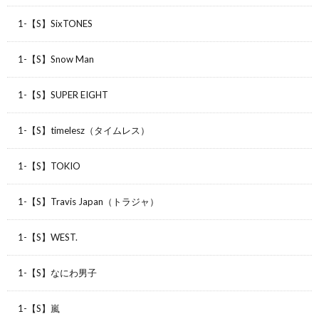
1-【S】SixTONES
1-【S】Snow Man
1-【S】SUPER EIGHT
1-【S】timelesz（タイムレス）
1-【S】TOKIO
1-【S】Travis Japan（トラジャ）
1-【S】WEST.
1-【S】なにわ男子
1-【S】嵐