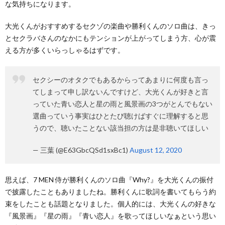
な気持ちになります。
大光くんがおすすめするセクゾの楽曲や勝利くんのソロ曲は、きっ
とセクラバさんのなかにもテンションが上がってしまう方、心が震
える方が多くいらっしゃるはずです。
セクシーのオタクでもあるからってあまりに何度も言っ
てしまって申し訳ないんですけど、大光くんが好きと言
っていた青い恋人と星の雨と風景画の3つがとんでもない
選曲っていう事実はひとたび聴けばすぐに理解すると思
うので、聴いたことない該当担の方は是非聴いてほしい
— 三葉 (@E63GbcQSd1sxBc1)
August 12, 2020
思えば、7 MEN 侍が勝利くんのソロ曲『Why?』を大光くんの振付
で披露したこともありましたね。勝利くんに歌詞を書いてもらう約
束をしたことも話題となりました。個人的には、大光くんの好きな
『風景画』『星の雨』『青い恋人』を歌ってほしいなぁという思い