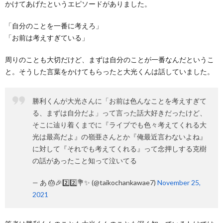
かけてあげたというエピソードがありました。
「自分のことを一番に考えろ」
「お前は考えすぎている」
周りのことも大切だけど、まずは自分のことが一番なんだというこ
と。そうした言葉をかけてもらったと大光くんは話していました。
勝利くんが大光さんに「お前は色んなことを考えすぎて
る、まずは自分だよ」って言った話大好きだったけど、
そこに辿り着くまでに『ライブでも色々考えてくれる大
光は最高だよ』の嶺亜さんとか『俺最近言わないよね』
に対して『それでも考えてくれる』って念押しする克樹
の話があったこと知って泣いてる
— あ 🎂🎉2️⃣2️⃣💐✨ (@taikochankawae7)
November 25,
2021