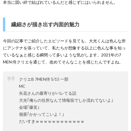
本当に固い絆で結ばれているんだと感じずにはいられません。
繊細さが描き出す内面的魅力
今回の記事でご紹介したエピソードを見ても、大光くんは色んな所
にアンテナを張っていて、私たちが想像する以上に色んな事を知っ
ているなぁと感じる瞬間って多いような気がします。2021年の7
MEN 侍クリエを通じて、改めてそんなことを感じたんですよね。
クリエB 7MEN侍 5/15 一部
MC
矢花さんの最寄りがバレてる話
大光｢俺らの住所なんて情報垢でしか流れてないよ｣
会場｢爆笑｣
嶺亜｢かかってこいよ！｣
だいすきｗｗｗｗｗｗｗｗｗｗｗｗ