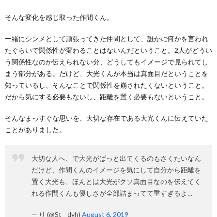
そんな変化を感じ取った作間くん。
一緒にシンメとして頑張ってきた仲間として、誰かに何かを言われ
たぐらいで関係性が変わることはないんだということ。2人がどうい
う関係性なのか伝えられない分、どうしてもイメージで見られてし
まう部分がある。だけど、大光くんが本当は真面目だということを
知っているし、そんなことで関係性を崩されたくないということ。
だから気にする必要もないし、距離を置く必要もないということ。
そんなまっすぐな思いを、大切な存在である大光くんに伝えていた
ことがありました。
大切な人へ、で大光がぱっと出てくるのもさくたいなん
だけど、作間くんのイメージを気にして自分から距離を
置く大光も、ほんとは大光がクソ真面目なのを伝えてく
れる作間くんも優しさが全部詰まってて重すぎるよ…
— り (@St__dyh)
August 6, 2019