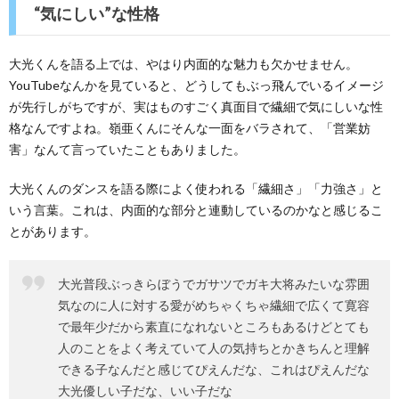
“気にしい”な性格
大光くんを語る上では、やはり内面的な魅力も欠かせません。
YouTubeなんかを見ていると、どうしてもぶっ飛んでいるイメージ
が先行しがちですが、実はものすごく真面目で繊細で気にしいな性
格なんですよね。嶺亜くんにそんな一面をバラされて、「営業妨
害」なんて言っていたこともありました。
大光くんのダンスを語る際によく使われる「繊細さ」「力強さ」と
いう言葉。これは、内面的な部分と連動しているのかなと感じるこ
とがあります。
大光普段ぶっきらぼうでガサツでガキ大将みたいな雰囲
気なのに人に対する愛がめちゃくちゃ繊細で広くて寛容
で最年少だから素直になれないところもあるけどとても
人のことをよく考えていて人の気持ちとかきちんと理解
できる子なんだと感じてぴえんだな、これはぴえんだな
大光優しい子だな、いい子だな