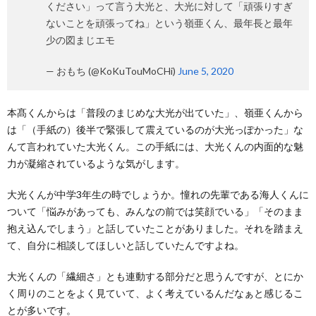
ください」って言う大光と、大光に対して「頑張りすぎ
ないことを頑張ってね」という嶺亜くん、最年長と最年
少の図まじエモ
— おもち (@KoKuTouMoCHi)
June 5, 2020
本髙くんからは「普段のまじめな大光が出ていた」、嶺亜くんから
は「（手紙の）後半で緊張して震えているのが大光っぽかった」な
んて言われていた大光くん。この手紙には、大光くんの内面的な魅
力が凝縮されているような気がします。
大光くんが中学3年生の時でしょうか。憧れの先輩である海人くんに
ついて「悩みがあっても、みんなの前では笑顔でいる」「そのまま
抱え込んでしまう」と話していたことがありました。それを踏まえ
て、自分に相談してほしいと話していたんですよね。
大光くんの「繊細さ」とも連動する部分だと思うんですが、とにか
く周りのことをよく見ていて、よく考えているんだなぁと感じるこ
とが多いです。