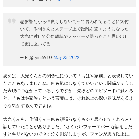
悪影響だから仲良くしないでって言われてることに気付
いて、作間さんとステージ上で距離を置くようになった
大光に対して公に雑誌でメッセージ送ったこと思い出し
て更に泣いてる
— R (@rymi5910)
May 23, 2022
思えば、大光くんとの関係性について「もはや家族」と表現してい
たこともありましたね。何も気にしなくていいという関係がそうし
た表現につながっているようですが、先ほどのエピソードに触れる
と、「もはや家族」という言葉には、それ以上の深い意味があるよ
うな気がするんですよね。
大光くんも、作間くん＝俺も頑張らなくちゃと思わせてくれる人と
話していたことがありました。“さくたいフォーエバー”な話をしだ
すとキリがないので泣く泣く割愛しますが、ファンが思う以上に、