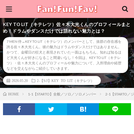
KEY TO LIT（キテレツ）佐々木大光くんのプロフィールまと
め！ドラムやダンスだけでは語れない魅力とは？
7 MEN 侍→KEY TO LIT（キテレツ）のメンバーとして、抜群の存在感を
誇る佐々木大光くん。彼の魅力はドラムやダンスだけではありません。
かつて、金曜日の狂犬と表現されていた一面はもちろん、知れば知るほ
ど大光くんが好きになること間違いなし！今回は、KEY TO LIT（キテレ
ツ）・佐々木大光くんのプロフィールや魅力について、入所理由や経歴
などを交えながらご紹介していきます。
2026.05.20
2-【S/J】KEY TO LIT（キテレツ）
1-1【STARTO】全般／ソロ／ソロメンバー
2-1【STARTO
HOME