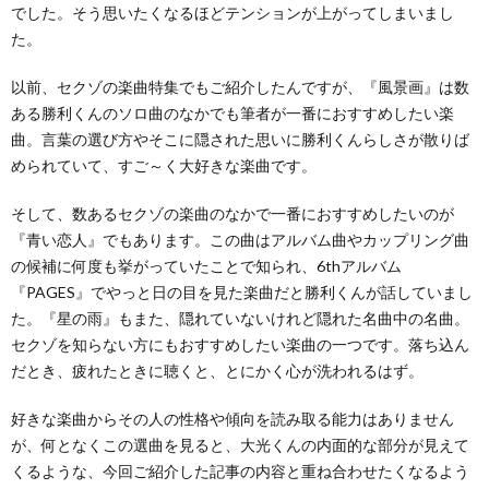
でした。そう思いたくなるほどテンションが上がってしまいまし
た。
以前、セクゾの楽曲特集でもご紹介したんですが、『風景画』は数
ある勝利くんのソロ曲のなかでも筆者が一番におすすめしたい楽
曲。言葉の選び方やそこに隠された思いに勝利くんらしさが散りば
められていて、すご～く大好きな楽曲です。
そして、数あるセクゾの楽曲のなかで一番におすすめしたいのが
『青い恋人』でもあります。この曲はアルバム曲やカップリング曲
の候補に何度も挙がっていたことで知られ、6thアルバム
『PAGES』でやっと日の目を見た楽曲だと勝利くんが話していまし
た。『星の雨』もまた、隠れていないけれど隠れた名曲中の名曲。
セクゾを知らない方にもおすすめしたい楽曲の一つです。落ち込ん
だとき、疲れたときに聴くと、とにかく心が洗われるはず。
好きな楽曲からその人の性格や傾向を読み取る能力はありません
が、何となくこの選曲を見ると、大光くんの内面的な部分が見えて
くるような、今回ご紹介した記事の内容と重ね合わせたくなるよう