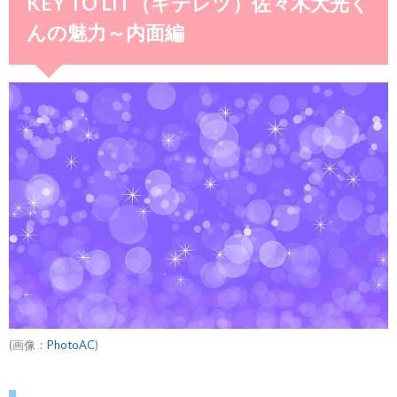
KEY TO LIT（キテレツ）佐々木大光く
んの魅力～内面編
(画像：
PhotoAC
)