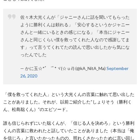
佐々木大光くんが「ジャニーさんに話を聞いてもらった
ように勝利くんは頼れる」「安心するというかジャニー
さんと一緒にいるときの感じになる」「本当にジャニー
さんと同じくらい僕を救ってくれた人なので感謝してま
す」って言うてくれてたの読んで思い出したから気にな
ったんでした
— かに玉☆*ﾟ ゜ﾟ*ヾ(☆ｕ∂) (@kA_NitA_Ma)
September
26, 2020
「僕を救ってくれた人」という大光くんの言葉に触れて思い出した
ことがありました。それが、以前ご紹介した“しょりそう（勝利く
ん、松島聡くん）”のエピソード。
誰も信じられずにいた聡くんが、「信じる人を決めろ」という勝利
くんの言葉に救われたと話していたことがありました（本当は「俺
を信じろ」と言いたかったものの、照れくさかったために言い回し