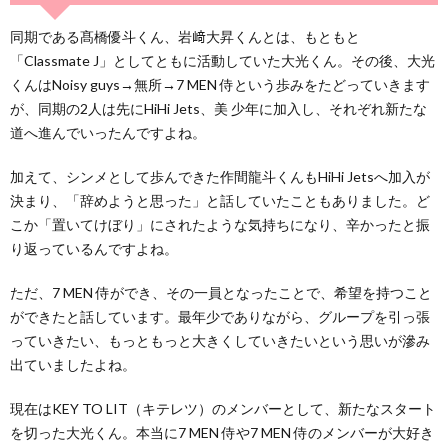
同期である髙橋優斗くん、岩﨑大昇くんとは、もともと
「Classmate J」としてともに活動していた大光くん。その後、大光
くんはNoisy guys→無所→7 MEN 侍という歩みをたどっていきます
が、同期の2人は先にHiHi Jets、美 少年に加入し、それぞれ新たな
道へ進んでいったんですよね。
加えて、シンメとして歩んできた作間龍斗くんもHiHi Jetsへ加入が
決まり、「辞めようと思った」と話していたこともありました。ど
こか「置いてけぼり」にされたような気持ちになり、辛かったと振
り返っているんですよね。
ただ、7 MEN 侍ができ、その一員となったことで、希望を持つこと
ができたと話しています。最年少でありながら、グループを引っ張
っていきたい、もっともっと大きくしていきたいという思いが滲み
出ていましたよね。
現在はKEY TO LIT（キテレツ）のメンバーとして、新たなスタート
を切った大光くん。本当に7 MEN 侍や7 MEN 侍のメンバーが大好き