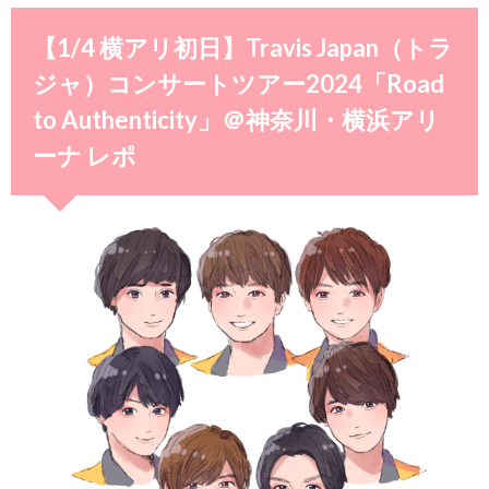
【1/4 横アリ初日】Travis Japan（トラ
ジャ）コンサートツアー2024「Road
to Authenticity」＠神奈川・横浜アリ
ーナ レポ