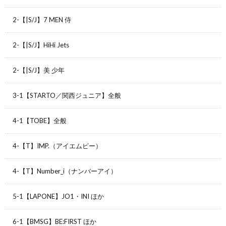
2-【|S/J】7 MEN 侍
2-【|S/J】HiHi Jets
2-【|S/J】美 少年
3-1【STARTO／関西ジュニア】全般
4-1【TOBE】全般
4-【T】IMP.（アイエムピー）
4-【T】Number_i（ナンバーアイ）
5-1【LAPONE】JO1・INI ほか
6-1【BMSG】BE:FIRST ほか