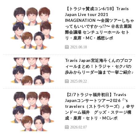
【トラジャ賛成コン6/18】Travis
Japan Live tour 2021
IMAGENATION 〜全国ツアーしちゃ
ってもいいですかっ!?〜 @名古屋国
際会議場 センチュリーホール セト
リ・座席・MC・感想レポ
2021.06.18
Travis Japan宮近海斗くんのプロフ
ィールまとめ！トラジャ・セクバの
歩みからリーダー論まで一挙ご紹介♪
2025.09.22
【2/7トラジャ福井初日】Travis
Japanコンサートツアー2026「’s
travelers（ストラベラーズ）」＠サ
ンドーム福井 グッズ・ステージ構
成・座席・セトリ・MCレポ
2026.02.07