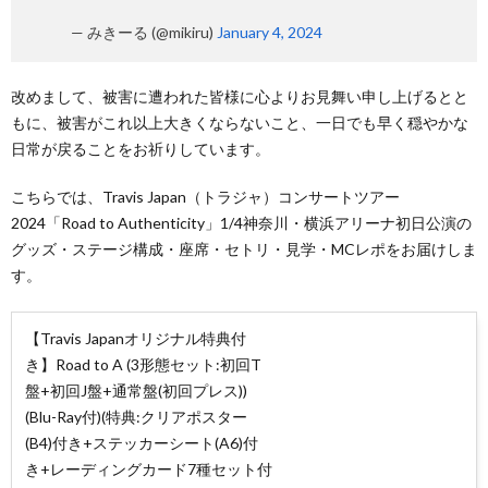
— みきーる (@mikiru)
January 4, 2024
改めまして、被害に遭われた皆様に心よりお見舞い申し上げるとと
もに、被害がこれ以上大きくならないこと、一日でも早く穏やかな
日常が戻ることをお祈りしています。
こちらでは、Travis Japan（トラジャ）コンサートツアー
2024「Road to Authenticity」1/4神奈川・横浜アリーナ初日公演の
グッズ・ステージ構成・座席・セトリ・見学・MCレポをお届けしま
す。
【Travis Japanオリジナル特典付
き】Road to A (3形態セット:初回T
盤+初回J盤+通常盤(初回プレス))
(Blu-Ray付)(特典:クリアポスター
(B4)付き+ステッカーシート(A6)付
き+レーディングカード7種セット付