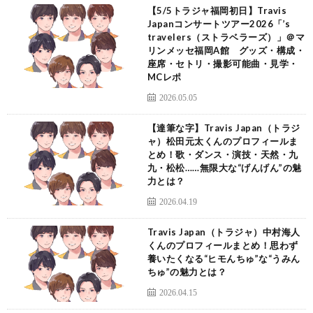
【5/5トラジャ福岡初日】Travis
Japanコンサートツアー2026「’s
travelers（ストラベラーズ）」＠マ
リンメッセ福岡A館 グッズ・構成・
座席・セトリ・撮影可能曲・見学・
MCレポ
2026.05.05
【達筆な字】Travis Japan（トラジ
ャ）松田元太くんのプロフィールま
とめ！歌・ダンス・演技・天然・九
九・松松……無限大な“げんげん”の魅
力とは？
2026.04.19
Travis Japan（トラジャ）中村海人
くんのプロフィールまとめ！思わず
養いたくなる“ヒモんちゅ”な“うみん
ちゅ”の魅力とは？
2026.04.15