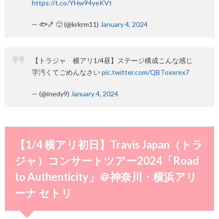
https://t.co/YHw94yeKVt
— 🐟🍤 🙂 (@krkrm11)
January 4, 2024
【トラジャ 横アリ1/4昼】ステージ構成こんな感じ
字汚くてごめんなさい
pic.twitter.com/QBToxxrex7
— (@inedy9)
January 4, 2024
【1/4 横アリ初日】Travis Japan（トラ
ジャ）コンサートツアー2024「Road
to Authenticity」＠神奈川・横浜アリ
ーナ セトリ