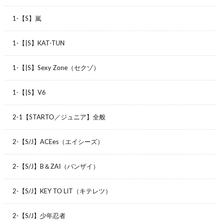
1-【S】嵐
1-【|S】KAT-TUN
1-【|S】Sexy Zone（セクゾ）
1-【|S】V6
2-1【STARTO／ジュニア】全般
2-【S/J】ACEes（エイシーズ）
2-【S/J】B＆ZAI（バンザイ）
2-【S/J】KEY TO LIT（キテレツ）
2-【S/J】少年忍者