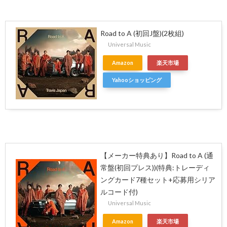
Road to A (初回J盤)(2枚組)
Universal Music
Amazon
楽天市場
Yahooショッピング
【メーカー特典あり】Road to A (通
常盤(初回プレス))(特典:トレーディ
ングカード7種セット+応募用シリア
ルコード付)
Universal Music
Amazon
楽天市場