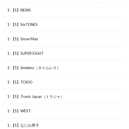
1-【S】NEWS
1-【S】SixTONES
1-【S】Snow Man
1-【S】SUPER EIGHT
1-【S】timelesz（タイムレス）
1-【S】TOKIO
1-【S】Travis Japan（トラジャ）
1-【S】WEST.
1-【S】なにわ男子