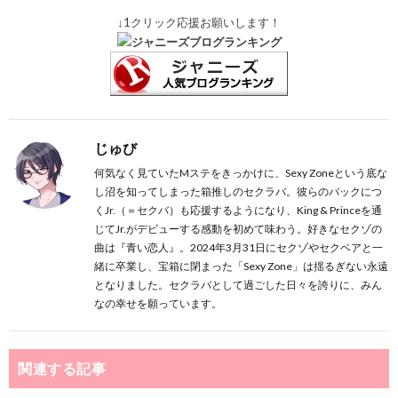
↓1クリック応援お願いします！
じゅび
何気なく見ていたMステをきっかけに、Sexy Zoneという底な
し沼を知ってしまった箱推しのセクラバ。彼らのバックにつ
くJr.（＝セクバ）も応援するようになり、King & Princeを通
じてJr.がデビューする感動を初めて味わう。好きなセクゾの
曲は『青い恋人』。2024年3月31日にセクゾやセクベアと一
緒に卒業し、宝箱に閉まった「Sexy Zone」は揺るぎない永遠
となりました。セクラバとして過ごした日々を誇りに、みん
なの幸せを願っています。
関連する記事