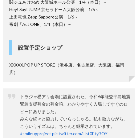
関ジュあけおめ 大阪城ホール公演 1/4（本日）～
Hey! Say! JUMP 京セラドーム大阪公演 1/6～
上田竜也 Zepp Sapporo公演 1/6～
帝劇「Act ONE」1/4（本日）～
設置予定ショップ
XXXXX.POP UP STORE（渋谷店、名古屋店、大阪店、福岡
店）
トラジャ横アリ会場に設置された、令和6年能登半島地震
緊急支援募金の募金箱、わかりやすく入場してすぐのロ
ビーにありました。
みんな続々と協力していらっしゃる。私も微力ながら。
こういうイズムは、ちゃんと継承されています。
#smileupproject
pic.twitter.com/Hst0EtyBOY