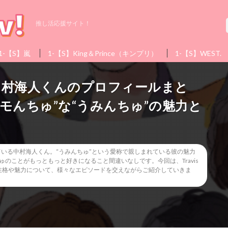
推し活応援サイト！
1-【S】嵐
1-【S】King＆Prince（キンプリ）
1-【S】WEST.
ジャ）中村海人くんのプロフィールまと
モんちゅ”な“うみんちゅ”の魅力と
輝かせている中村海人くん。“うみんちゅ”という愛称で親しまれている彼の魅力
のことがもっともっと好きになること間違いなしです。今回は、Travis
、性格や魅力について、様々なエピソードを交えながらご紹介していきま