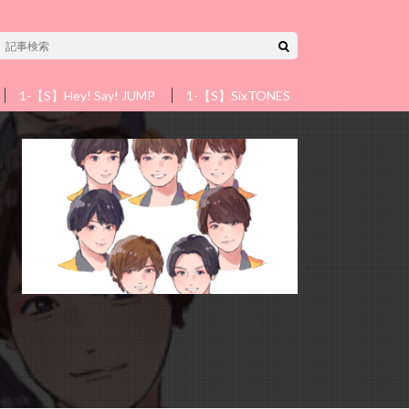
1-【S】Hey! Say! JUMP
1-【S】SixTONES
1-【S】Snow 