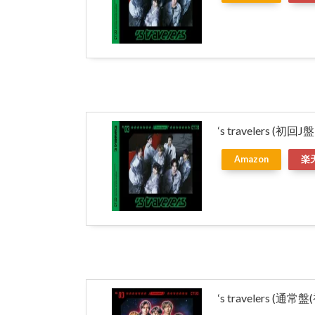
‘s travelers (初回J
Amazon
楽
‘s travelers (通常