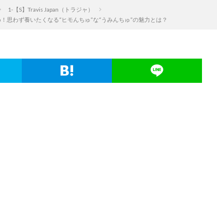
1-【S】Travis Japan（トラジャ）
まとめ！思わず養いたくなる“ヒモんちゅ”な“うみんちゅ”の魅力とは？