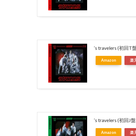
‘s travelers (初回T
Amazon
楽
‘s travelers (初回J
Amazon
楽