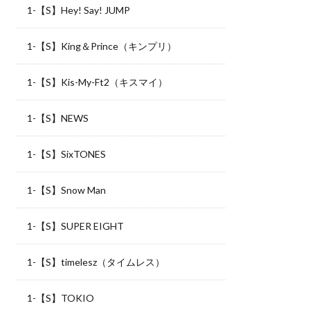
1-【S】Hey! Say! JUMP
1-【S】King＆Prince（キンプリ）
1-【S】Kis-My-Ft2（キスマイ）
1-【S】NEWS
1-【S】SixTONES
1-【S】Snow Man
1-【S】SUPER EIGHT
1-【S】timelesz（タイムレス）
1-【S】TOKIO