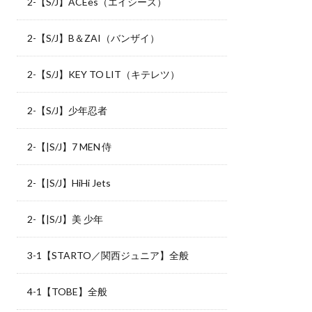
2-【S/J】ACEes（エイシーズ）
2-【S/J】B＆ZAI（バンザイ）
2-【S/J】KEY TO LIT（キテレツ）
2-【S/J】少年忍者
2-【|S/J】7 MEN 侍
2-【|S/J】HiHi Jets
2-【|S/J】美 少年
3-1【STARTO／関西ジュニア】全般
4-1【TOBE】全般