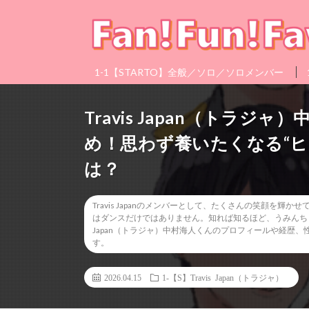
1-1【STARTO】全般／ソロ／ソロメンバー
Travis Japan（トラ
め！思わず養いたくなる“ヒ
は？
Travis Japanのメンバーとして、たくさんの笑顔を
はダンスだけではありません。知れば知るほど、うみんちゅ
Japan（トラジャ）中村海人くんのプロフィールや経歴
す。
2026.04.15
1-【S】Travis Japan（トラジャ）