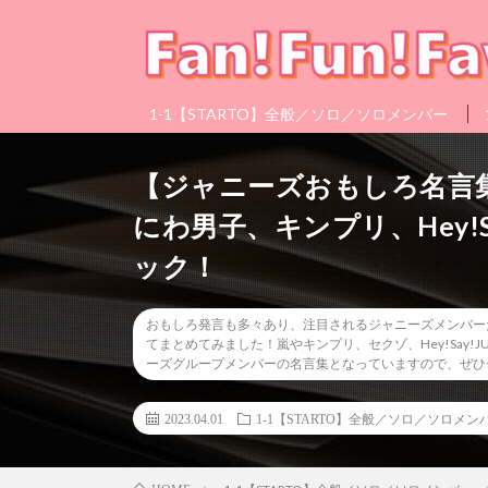
1-1【STARTO】全般／ソロ／ソロメンバー
【ジャニーズおもしろ名言集】嵐
にわ男子、キンプリ、Hey!S
ック！
おもしろ発言も多々あり、注目されるジャニーズメンバー
てまとめてみました！嵐やキンプリ、セクゾ、Hey!Say!JU
ーズグループメンバーの名言集となっていますので、ぜひ
2023.04.01
1-1【STARTO】全般／ソロ／ソロメン