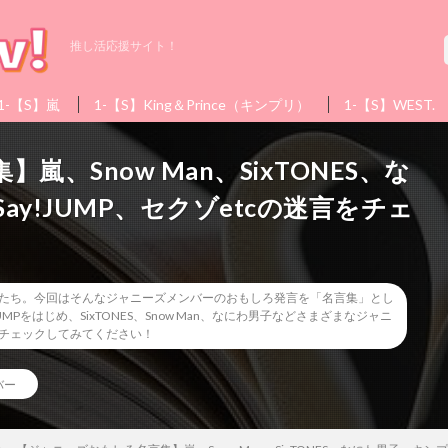
推し活応援サイト！
1-【S】嵐
1-【S】King＆Prince（キンプリ）
1-【S】WEST.
、Snow Man、SixTONES、な
ay!JUMP、セクゾetcの迷言をチェ
たち。今回はそんなジャニーズメンバーのおもしろ発言を「名言集」とし
MPをはじめ、SixTONES、Snow Man、なにわ男子などさまざまなジャニ
チェックしてみてください！
バー