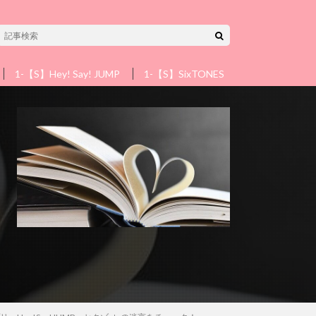
1-【S】Hey! Say! JUMP
1-【S】SixTONES
1-【S】Snow 