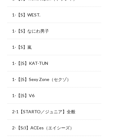
1-【S】WEST.
1-【S】なにわ男子
1-【S】嵐
1-【|S】KAT-TUN
1-【|S】Sexy Zone（セクゾ）
1-【|S】V6
2-1【STARTO／ジュニア】全般
2-【S/J】ACEes（エイシーズ）