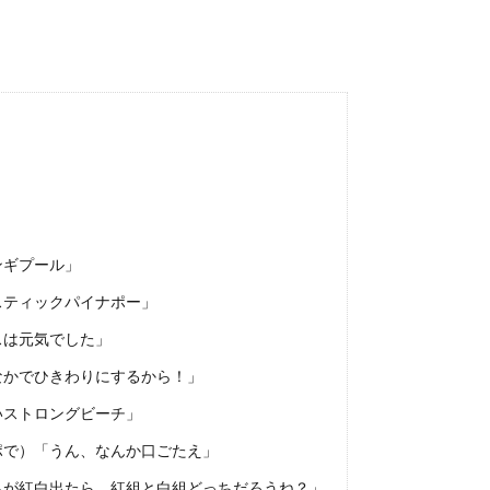
ンギプール」
スティックパイナポー」
スは元気でした」
なかでひきわりにするから！」
いストロングビーチ」
ポで）「うん、なんか口ごたえ」
ちが紅白出たら、紅組と白組どっちだろうね？」