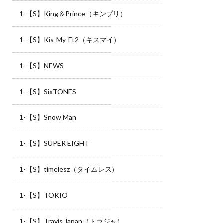
1-【S】King＆Prince（キンプリ）
1-【S】Kis-My-Ft2（キスマイ）
1-【S】NEWS
1-【S】SixTONES
1-【S】Snow Man
1-【S】SUPER EIGHT
1-【S】timelesz（タイムレス）
1-【S】TOKIO
1-【S】Travis Japan（トラジャ）