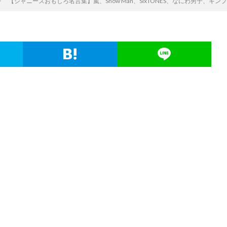
【ジャニーズおもしろ名言集】嵐、Snow Man、SixTONES、なにわ男子、キンプリ