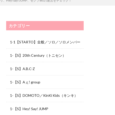
、Hey!Say!JUMP、セクゾetcの迷言をチェック！
カテゴリー
1-1【STARTO】全般／ソロ／ソロメンバー
1-【S】20th Century（トニセン）
1-【S】A.B.C-Z
1-【S】Aぇ! group
1-【S】DOMOTO／KinKi Kids（キンキ）
1-【S】Hey! Say! JUMP