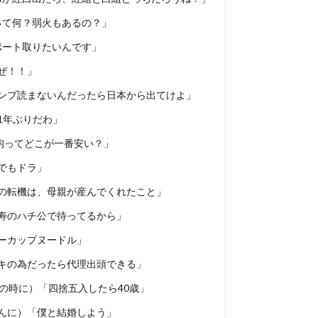
って何？弱火もあるの？」
ポート取りたいんです」
ぜ！！」
ンプ読まないんだったら日本から出てけよ」
1年ぶりだわ」
均ってどこが一番安い？」
でもドラ」
の転機は、母親が産んでくれたこと」
寿のハチ公で待ってるから」
ーカップヌードル」
キの為だったら代理出頭できる」
の時に）「四捨五入したら40歳」
んに）「僕と結婚しよう」