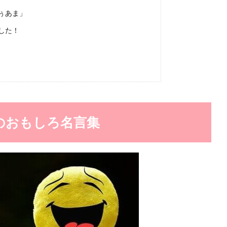
ぅあま」
した！
のおもしろ名言集