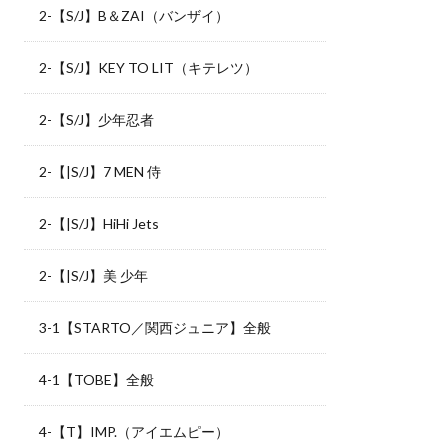
2-【S/J】B＆ZAI（バンザイ）
2-【S/J】KEY TO LIT（キテレツ）
2-【S/J】少年忍者
2-【|S/J】7 MEN 侍
2-【|S/J】HiHi Jets
2-【|S/J】美 少年
3-1【STARTO／関西ジュニア】全般
4-1【TOBE】全般
4-【T】IMP.（アイエムピー）